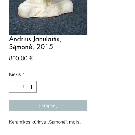
Andrius Janulaitis,
Sąmonė, 2015
Price
800,00 €
Kiekis
*
Į krepšelį
Keramikos kūrinys „Sąmonė", molis,
platinos liustra, 2015 metai.