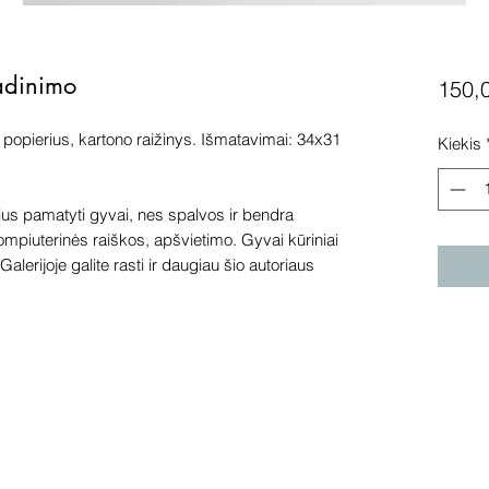
vadinimo
150,
popierius, kartono raižinys. Išmatavimai: 34x31
Kiekis
s pamatyti gyvai, nes spalvos ir bendra
kompiuterinės raiškos, apšvietimo. Gyvai kūriniai
alerijoje galite rasti ir daugiau šio autoriaus