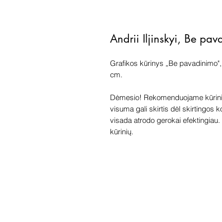
Andrii Iljinskyi, Be pa
Grafikos kūrinys „Be pavadinimo", 
cm.
Dėmesio! Rekomenduojame kūriniu
visuma gali skirtis dėl skirtingos 
visada atrodo gerokai efektingiau. G
kūrinių.