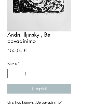
Andrii Iljinskyi, Be
pavadinimo
Price
150,00 €
Kiekis
*
Į krepšelį
Grafikos kūrinys „Be pavadinimo",
popierius, kartono raižinys.