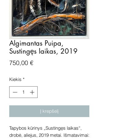
Algimantas Puipa,
Sustingęs laikas, 2019
Price
750,00 €
Kiekis
*
Į krepšelį
Tapybos kūrinys „Sustingęs laikas“,
drobė, aliejus, 2019 metai. Išmatavimai: