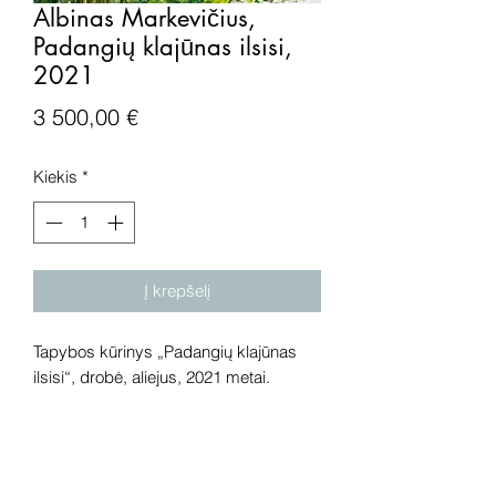
Albinas Markevičius,
Padangių klajūnas ilsisi,
2021
Price
3 500,00 €
Kiekis
*
Į krepšelį
Tapybos kūrinys „Padangių klajūnas
ilsisi“, drobė, aliejus, 2021 metai.
Išmatavimai: 100x110 cm.
Dėmesio! Rekomenduojame kūrinius
pamatyti gyvai, nes spalvos ir bendra