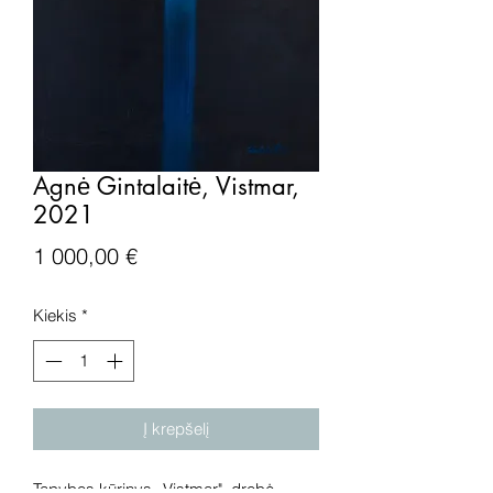
Agnė Gintalaitė, Vistmar,
2021
Price
1 000,00 €
Kiekis
*
Į krepšelį
Tapybos kūrinys „Vistmar", drobė,