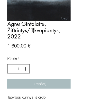
Agnė Gintalaitė,
Žiūrintys/(į)kvepiantys,
2022
Price
1 600,00 €
Kiekis
*
Į krepšelį
Tapybos kūrinys iš ciklo
„Žiūrintys/(į)kvepiantys", drobė, aliejus,
2022 metai. Išmatavimai: 98x81 cm.