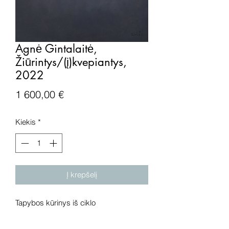
Agnė Gintalaitė,
Žiūrintys/(į)kvepiantys,
2022
Price
1 600,00 €
Kiekis
*
Į krepšelį
Tapybos kūrinys iš ciklo
„Žiūrintys/(į)kvepiantys", drobė, aliejus,
2022 metai. Išmatavimai: 96x80 cm.