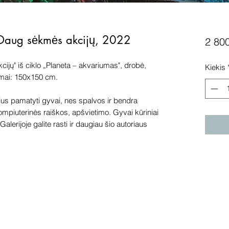
 Daug sėkmės akcijų, 2022
2 80
jų" iš ciklo „Planeta – akvariumas", drobė,
Kiekis
imai: 150x150 cm.
s pamatyti gyvai, nes spalvos ir bendra
kompiuterinės raiškos, apšvietimo. Gyvai kūriniai
alerijoje galite rasti ir daugiau šio autoriaus