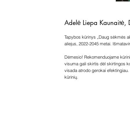
Adelė Liepa Kaunaitė,
Tapybos kūrinys „Daug sėkmės akci
aliejus, 2022-2045 metai. Išmatav
Dėmesio! Rekomenduojame kūriniu
visuma gali skirtis dėl skirtingos 
visada atrodo gerokai efektingiau. G
kūrinių.