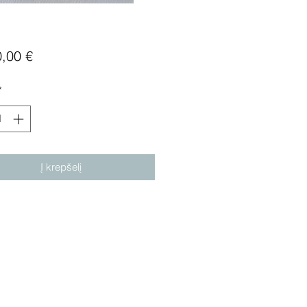
Price
0,00 €
*
Į krepšelį