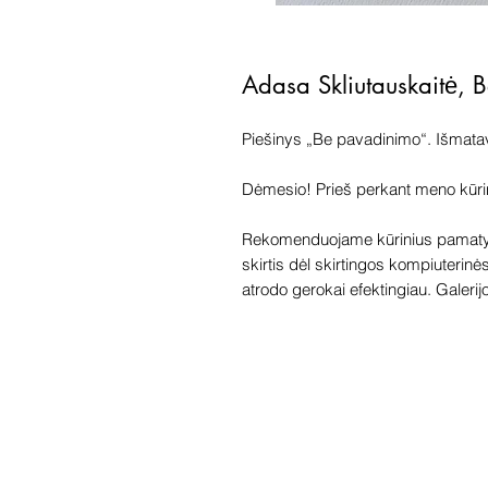
Adasa Skliutauskaitė, 
Piešinys „Be pavadinimo“. Išmata
Dėmesio! Prieš perkant meno kūrinį 
Rekomenduojame kūrinius pamatyti
skirtis dėl skirtingos kompiuterinė
atrodo gerokai efektingiau. Galerijoj