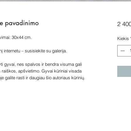
Be pavadinimo
2 40
vimai: 30x44 cm.
Kiekis
internetu – susisiekite su galerija.
 gyvai, nes spalvos ir bendra visuma gali
s raiškos, apšvietimo. Gyvai kūriniai visada
e galite rasti ir daugiau šio autoriaus kūrinių.