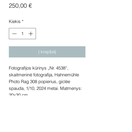
Price
250,00 €
Kiekis
*
Į krepšelį
Fotografijos kūrinys „Nr. 4538“,
skaitmeninė fotografija, Hahnemühle
Photo Rag 308 popierius, giclée
spauda, 1/10, 2024 metai. Matmenys:
20x30 cm.
Nuotrauka įrėminta juodame rėmelyje
su muziejiniu stiklu.
Nurodyta pirmo egzemplioriaus kaina.
Kitų egzempliorių kaina bus didesnė.