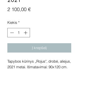
Price
2 100,00 €
Kiekis
*
Į krepšelį
Tapybos kūrinys „Rojus", drobė, aliejus,
2021 metai. Išmatavimai: 90x120 cm.
Dėmesio! Rekomenduojame kūrinius
pamatyti gyvai, nes spalvos ir bendra
visuma gali skirtis dėl skirtingos
kompiuterinės raiškos, apšvietimo.
Gyvai kūriniai visada atrodo gerokai
efektingiau. Galerijoje galite rasti ir