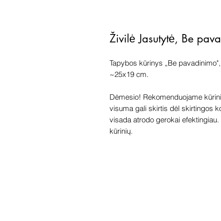
Živilė Jasutytė, Be p
Tapybos kūrinys „Be pavadinimo", 
~25x19 cm.
Dėmesio! Rekomenduojame kūriniu
visuma gali skirtis dėl skirtingos 
visada atrodo gerokai efektingiau. G
kūrinių.