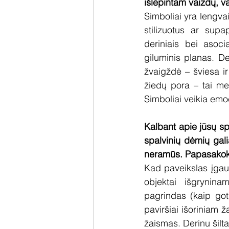
išlepintam vaizdų, va
Simboliai yra lengvai
stilizuotus ar supap
deriniais bei asoci
giluminis planas. De
žvaigždė – šviesa ir
žiedų pora – tai mei
Simboliai veikia emoci
Kalbant apie jūsų sp
spalvinių dėmių gali
neramūs. Papasakokite
Kad paveikslas įgau
objektai išgrynina
pagrindas (kaip goti
paviršiai išoriniam ža
žaismas. Derinu šilta