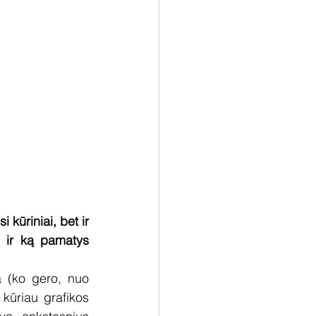
kūriniai, bet ir 
s ir ką pamatys 
 (ko gero, nuo 
kūriau grafikos 