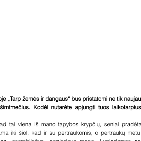
 „Tarp žemės ir dangaus“ bus pristatomi ne tik naujausi 
dešimtmečius. Kodėl nutarėte apjungti tuos laikotarpiu
ad tai viena iš mano tapybos krypčių, seniai pradėta
siama iki šiol, kad ir su pertraukomis, o pertraukų metu 