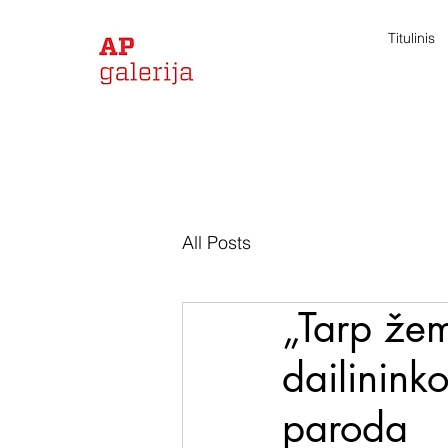
Titulinis
All Posts
„Tarp žem
dailinink
paroda