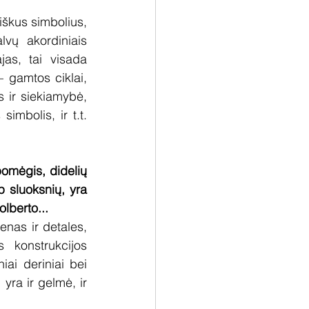
iškus simbolius, 
lvų akordiniais 
as, tai visada 
 gamtos ciklai, 
 ir siekiamybė, 
mbolis, ir t.t. 
omėgis, didelių 
 sluoksnių, yra 
lberto...
as ir detales, 
 konstrukcijos 
ai deriniai bei 
 yra ir gelmė, ir 