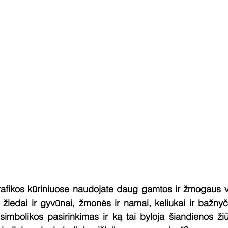
rafikos kūriniuose naudojate daug gamtos ir žmogaus ve
 žiedai ir gyvūnai, žmonės ir namai, keliukai ir bažnyči
imbolikos pasirinkimas ir ką tai byloja šiandienos žiūr