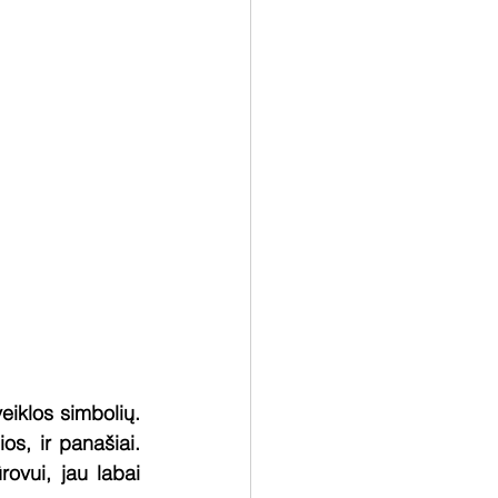
iklos simbolių. 
os, ir panašiai. 
ovui, jau labai 