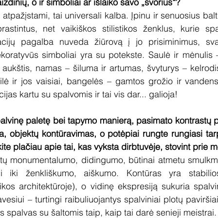
izdinių, o ir simboliai ar išlaiko savo „svorius“?
 atpažįstami, tai universali kalba. Įpinu ir senuosius balt
rastintus, net vaikiškos stilistikos ženklus, kurie spa
acijų pagalba nuveda žiūrovą į jo prisiminimus, svaj
koratyvūs simboliai yra su potekste. Saulė ir mėnulis –
 aukštis, namas – šiluma ir artumas, švyturys – kelrodis
lė ir jos vaisiai, bangelės – gamtos grožio ir vandens si
jas kartu su spalvomis ir tai vis dar... galioja!
alvinę paletę bei tapymo manierą, pasimato kontrastų p
a, objektų kontūravimas, o potėpiai rungte rungiasi tarp
 plačiau apie tai, kas vyksta dirbtuvėje, stovint prie mo
tų monumentalumo, didingumo, būtinai atmetu smulkmen
mi iki ženkliškumo, aiškumo. Kontūras yra stabilios
kos architektūroje), o vidinę ekspresiją sukuria spalvini
vesiui – turtingi raibuliuojantys spalviniai plotų paviršiai
s spalvas su šaltomis taip, kaip tai darė senieji meistrai.