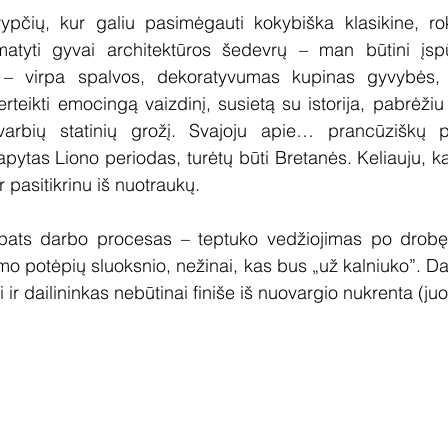
ypčių, kur galiu pasimėgauti kokybiška klasikine, roko
tyti gyvai architektūros šedevrų – man būtini įspūd
e – virpa spalvos, dekoratyvumas kupinas gyvybės, u
teikti emocingą vaizdinį, susietą su istorija, pabrėžiu 
 svarbių statinių grožį. Svajoju apie… prancūziškų 
apytas Liono periodas, turėtų būti Bretanės. Keliauju, k
r pasitikrinu iš nuotraukų.
 pats darbo procesas – teptuko vedžiojimas po drobę, 
 potėpių sluoksnio, nežinai, kas bus „už kalniuko”. Dail
i ir dailininkas nebūtinai finiše iš nuovargio nukrenta (ju