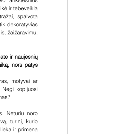
o ankstesnius 
kė ir tebeveikia 
ražai, spalvota 
ik dekoratyvias 
s, žaižaravimu, 
te ir naujesnių 
iką, nors patys 
as, motyvai ar 
 Negi kopijuosi 
mas?
. Neturiu noro 
, turinį, kurio 
lieka ir primena 