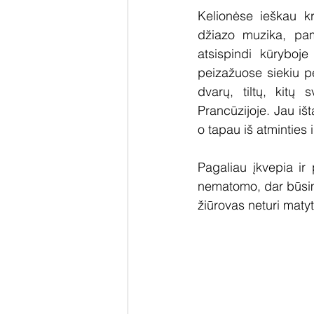
Kelionėse ieškau kr
džiazo muzika, pama
atsispindi kūryboj
peizažuose siekiu per
dvarų, tiltų, kitų
Prancūzijoje. Jau išt
o tapau iš atminties i
Pagaliau įkvepia ir
nematomo, dar būsimo
žiūrovas neturi matyt