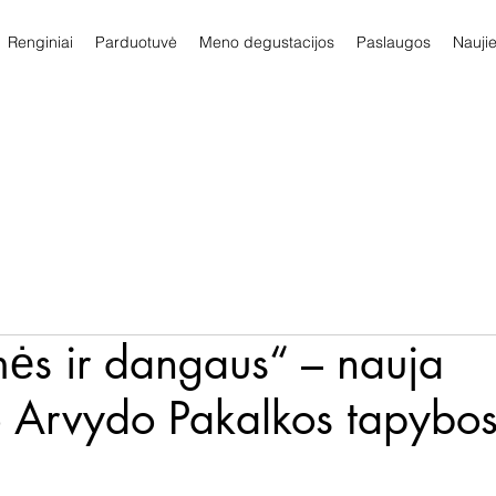
Renginiai
Parduotuvė
Meno degustacijos
Paslaugos
Nauji
ės ir dangaus“ – nauja
o Arvydo Pakalkos tapybo