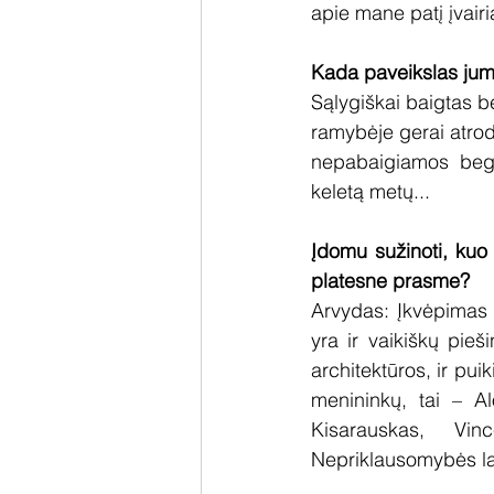
apie mane patį įvairi
Kada paveikslas jum
Sąlygiškai baigtas be
ramybėje gerai atroda
nepabaigiamos begal
keletą metų...
Įdomu sužinoti, kuo 
platesne prasme?
Arvydas: Įkvėpimas m
yra ir vaikiškų pieš
architektūros, ir puik
menininkų, tai – Al
Kisarauskas, Vin
Nepriklausomybės la