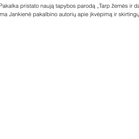
Pakalka pristato naują tapybos parodą „Tarp žemės ir d
ma Jankienė pakalbino autorių apie įkvėpimą ir skirtingų