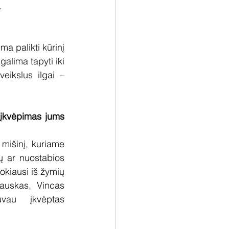
.
a palikti kūrinį 
alima tapyti iki 
ikslus ilgai – 
 įkvėpimas jums 
mišinį, kuriame 
ų ar nuostabios 
Mokiausi iš žymių 
auskas, Vincas 
vau įkvėptas 