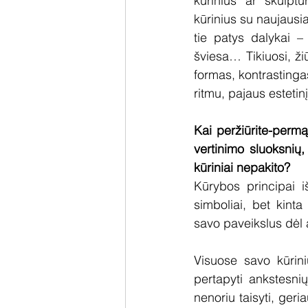
kūrinius ar skulpt
kūrinius su naujausia
tie patys dalykai – 
šviesa… Tikiuosi, ži
formas, kontrastinga
ritmu, pajaus estetin
Kai peržiūrite-permą
vertinimo sluoksnių,
kūriniai nepakito?
Kūrybos principai i
simboliai, bet kint
savo paveikslus dėl
Visuose savo kūrini
pertapyti ankstesnių
nenoriu taisyti, geri