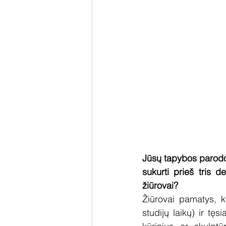
Jūsų tapybos parodoje
sukurti prieš tris 
žiūrovai?
Žiūrovai pamatys, k
studijų laikų) ir tę