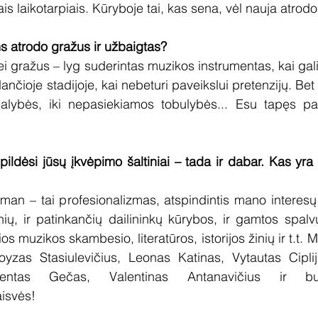
ais laikotarpiais. Kūryboje tai, kas sena, vėl nauja atrodo
s atrodo gražus ir užbaigtas?
i gražus – lyg suderintas muzikos instrumentas, kai galim
nčioje stadijoje, kai nebeturi paveikslui pretenzijų. Bet g
ybės, iki nepasiekiamos tobulybės... Esu tapęs pave
pildėsi jūsų įkvėpimo šaltiniai – tada ir dabar. Kas yra
an – tai profesionalizmas, atspindintis mano interesų 
inių, ir patinkančių dailininkų kūrybos, ir gamtos spalv
ios muzikos skambesio, literatūros, istorijos žinių ir t.t. 
oyzas Stasiulevičius, Leonas Katinas, Vytautas Ciplij
centas Gečas, Valentinas Antanavičius ir bu
isvės!