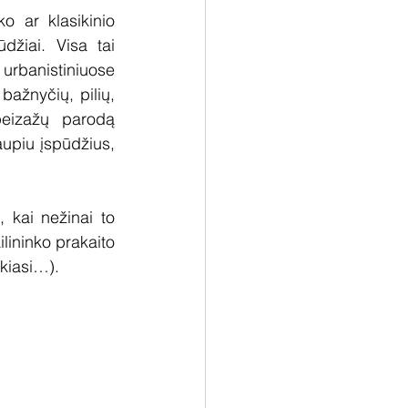
 ar klasikinio 
žiai. Visa tai 
rbanistiniuose 
bažnyčių, pilių, 
peizažų parodą 
aupiu įspūdžius, 
kai nežinai to 
ininko prakaito 
okiasi…).