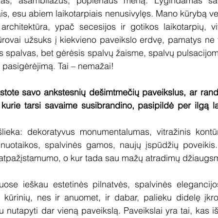
ūras, asambliažus, popieriaus meną. Lygindamas sav
is, esu abiem laikotarpiais nenusivylęs. Mano kūrybą vei
architektūra, ypač secesijos ir gotikos laikotarpių, vit
ūrovai užsuks į kiekvieno paveikslo erdvę, pamatys ne t
s spalvas, bet gėrėsis spalvų žaisme, spalvų pulsacijomi
į pasigėrėjimą. Tai – nemažai!
stote savo ankstesnių dešimtmečių paveikslus, ar randa
 kurie tarsi savaime susibrandino, pasipildė per ilgą la
šlieka: dekoratyvus monumentalumas, vitražinis kontūr
a nuotaikos, spalvinės gamos, naujų įspūdžių poveikis.
 atpažįstamumo, o kur tada sau mažų atradimų džiaugs
uose ieškau estetinės pilnatvės, spalvinės elegancijos
 kūrinių, nes ir anuomet, ir dabar, palieku didelę įkrovą
au nutapyti dar vieną paveikslą. Paveikslai yra tai, kas iš