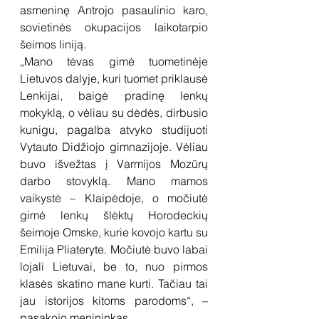
asmeninę Antrojo pasaulinio karo, 
sovietinės okupacijos laikotarpio 
šeimos liniją. 
„Mano tėvas gimė tuometinėje 
Lietuvos dalyje, kuri tuomet priklausė 
Lenkijai, baigė pradinę lenkų 
mokyklą, o vėliau su dėdės, dirbusio 
kunigu, pagalba atvyko studijuoti 
Vytauto Didžiojo gimnazijoje. Vėliau 
buvo išvežtas į Varmijos Mozūrų 
darbo stovyklą. Mano mamos 
vaikystė – Klaipėdoje, o močiutė 
gimė lenkų šlėktų Horodeckių 
šeimoje Omske, kurie kovojo kartu su 
Emilija Pliateryte. Močiutė buvo labai 
lojali Lietuvai, be to, nuo pirmos 
klasės skatino mane kurti. Tačiau tai 
jau istorijos kitoms parodoms“, – 
pasakojo menininkas. 