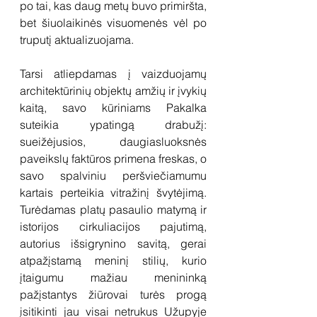
po tai, kas daug metų buvo primiršta, 
bet šiuolaikinės visuomenės vėl po 
truputį aktualizuojama. 
Tarsi atliepdamas į vaizduojamų 
architektūrinių objektų amžių ir įvykių 
kaitą, savo kūriniams Pakalka 
suteikia ypatingą drabužį: 
sueižėjusios, daugiasluoksnės 
paveikslų faktūros primena freskas, o 
savo spalviniu peršviečiamumu 
kartais perteikia vitražinį švytėjimą. 
Turėdamas platų pasaulio matymą ir 
istorijos cirkuliacijos pajutimą, 
autorius išsigrynino savitą, gerai 
atpažįstamą meninį stilių, kurio 
įtaigumu mažiau menininką 
pažįstantys žiūrovai turės progą 
įsitikinti jau visai netrukus Užupyje 