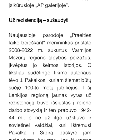
įsikūrusioje „AP galerijoje“.
Už rezistenciją – sušaudyti  
Naujausioje parodoje „Praeities 
laiko beieškant“ menininkas pristato 
2008-2022 m. sukurtus Varmijos 
Mozūrų regiono tapybos peizažus, 
įkvėptus jo šeimos istorijos. O 
tiksliau sudėtingo likimo autoriaus 
tėvo J. Pakalkos, kuriam šiemet būtų 
suėję 100-to metų jubiliejus. Į šį 
Lenkijos regioną jaunas vyras už 
rezistenciją buvo išsiųstas į reicho 
darbo stovyklą ir ten prabuvo 1942-
44 m., o ne už ilgo užkliuvo ir 
sovietinei valdžiai, kuri ištrėmusi 
Pakalką į Sibirą paskyrė jam 