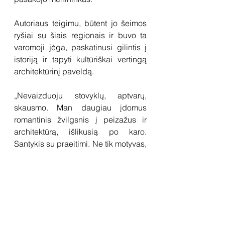
Autoriaus teigimu, būtent jo šeimos 
ryšiai su šiais regionais ir buvo ta 
varomoji jėga, paskatinusi gilintis į 
istoriją ir tapyti kultūriškai vertingą 
architektūrinį paveldą. 
„Nevaizduoju stovyklų, aptvarų, 
skausmo. Man daugiau įdomus 
romantinis žvilgsnis į peizažus ir 
architektūrą, išlikusią po karo. 
Santykis su praeitimi. Ne tik motyvas, 
kuris paveikus vizualiai, bet ir 
monumentalumas mažame formate. 
Paveikslą turi nušlifuoti kaip 
brangaakmenį, nuimti kas 
nereikalinga ir išryškinti kas svarbu. 
Didelę įtaką man padarė rašytojas 