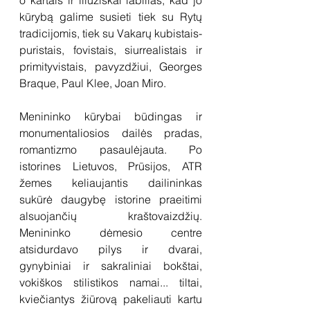
o kartais ir iliuziškai labilias, kad jo 
kūrybą galime susieti tiek su Rytų 
tradicijomis, tiek su Vakarų kubistais-
puristais, fovistais, siurrealistais ir 
primityvistais, pavyzdžiui, Georges 
Braque, Paul Klee, Joan Miro.  
Menininko kūrybai būdingas ir 
monumentaliosios dailės pradas, 
romantizmo pasaulėjauta. Po 
istorines Lietuvos, Prūsijos, ATR 
žemes keliaujantis dailininkas 
sukūrė daugybę istorine praeitimi 
alsuojančių kraštovaizdžių. 
Menininko dėmesio centre 
atsidurdavo pilys ir dvarai, 
gynybiniai ir sakraliniai bokštai, 
vokiškos stilistikos namai... tiltai, 
kviečiantys žiūrovą pakeliauti kartu 