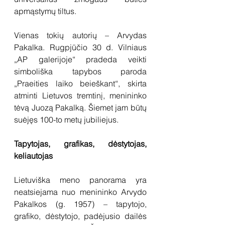
apmąstymų tiltus.
Vienas tokių autorių – Arvydas 
Pakalka. Rugpjūčio 30 d. Vilniaus 
„AP galerijoje“ pradeda veikti 
simboliška tapybos paroda 
„Praeities laiko beieškant“, skirta 
atminti Lietuvos tremtinį, menininko 
tėvą Juozą Pakalką. Šiemet jam būtų 
suėjęs 100-to metų jubiliejus.
Tapytojas, grafikas, dėstytojas, 
keliautojas 
Lietuviška meno panorama yra 
neatsiejama nuo menininko Arvydo 
Pakalkos (g. 1957) – tapytojo, 
grafiko, dėstytojo, padėjusio dailės 