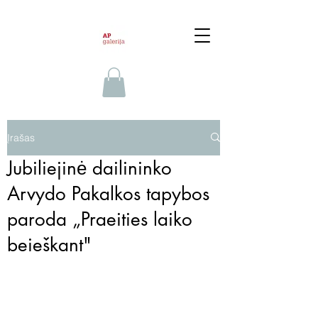
Įrašas
Jubiliejinė dailininko
Arvydo Pakalkos tapybos
paroda „Praeities laiko
beieškant"