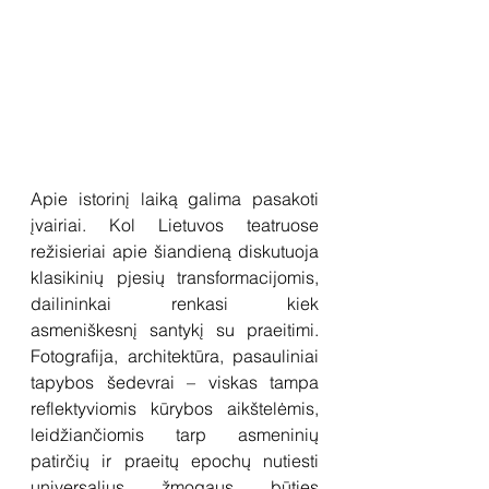
Apie istorinį laiką galima pasakoti 
įvairiai. Kol Lietuvos teatruose 
režisieriai apie šiandieną diskutuoja 
klasikinių pjesių transformacijomis, 
dailininkai renkasi kiek 
asmeniškesnį santykį su praeitimi. 
Fotografija, architektūra, pasauliniai 
tapybos šedevrai – viskas tampa 
reflektyviomis kūrybos aikštelėmis, 
leidžiančiomis tarp asmeninių 
patirčių ir praeitų epochų nutiesti 
universalius žmogaus būties 