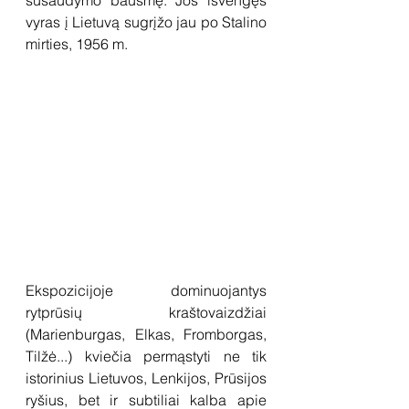
sušaudymo bausmę. Jos išvengęs 
vyras į Lietuvą sugrįžo jau po Stalino 
mirties, 1956 m. 
Ekspozicijoje dominuojantys 
rytprūsių kraštovaizdžiai 
(Marienburgas, Elkas, Fromborgas, 
Tilžė...) kviečia permąstyti ne tik 
istorinius Lietuvos, Lenkijos, Prūsijos 
ryšius, bet ir subtiliai kalba apie 