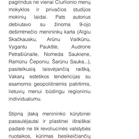
pagrindus ne vienai Čiurlionio menų 
mokyklos ir privačios studijos 
mokinių laidai. Pats autorius 
debiutavo su žinoma 9-ojo 
dešimtmečio menininkų karta (Algiu 
Skačkausku, Arūnu Vaitkūnu, 
Vygantu Paukšte, Audrone 
Petrašiūnaite, Nomeda Saukiene, 
Ramūnu Čeponiu, Šarūnu Sauka...), 
pasitelkusią laisvėjančią raišką, 
Vakarų estetikos tendencijas su 
esamomis geopolitinėmis patirtimis, 
lietuvių menui būdingu regioniniu 
individualumu. 
Stiprią įtaką menininko kūrybinei 
pasaulėjautai ir plastinei išraiškai 
padarė ne tik revoliucinės valstybės 
nuotaikos, kūrimas besikeičiančių 