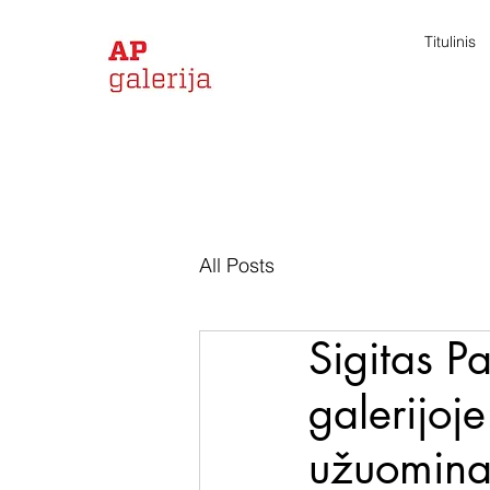
Titulinis
All Posts
Sigitas P
galerijoj
užuomina