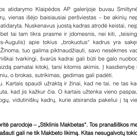
os atidarymo Klaipėdos AP galerijoje buvau Smiltynė
ų, vienas išėjo baisiausiai peršviestas – be akinių ne
tidaryta. Nuskenavus juostą kadras atrodė keistai, neįp
bet tai tam tikra prasme ir įdomesnis, nei kiti, „teisingi
čius-Augulis) apie tokius „brokuotus“ kadrus yra sak
. Žinoma, tuo galima piktnaudžiauti, savo nesėkmes vad
hniškai tvarkingi, švarūs kadrai gali būti be galo nuobo
vaizdą pamatai kitokį, tarsi kitomis akimis. Į kasdienybę
lgsniu, o brokas, sutrikimas, gedimas gali padėti.
 Kartais spaudi užraktą ir žinai, kad ne tai, ne tas kad
uta, kad jis kažkur čia. O kartais užtenka vieno paspau
gų, vidutiniškų kadrų, kurie atsiranda pakeliui į tą vie
itė parodoje – „Stiklinis Makbetas“. Tos pranašiškos 
našauti gali ne tik Makbeto likimą. Kitas nesugalvotų tok