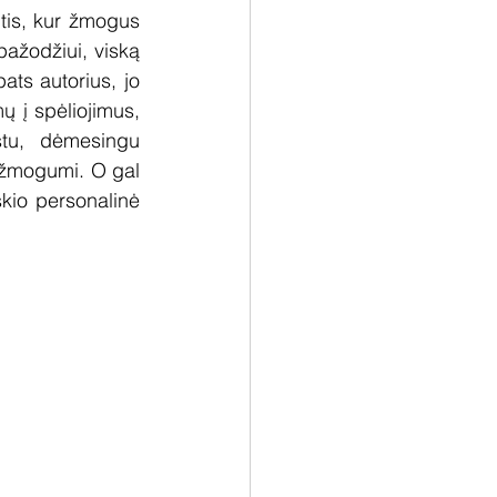
tis, kur žmogus 
ažodžiui, viską 
ats autorius, jo 
ų į spėliojimus, 
stu, dėmesingu 
 žmogumi. O gal 
kio personalinė 