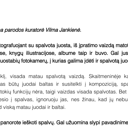
ina parodos kuratorė
Vilma Jankienė.
ografuojant su spalvota juosta, iš įpratimo vaizdą matot
ose, knygų iliustracijose, albume taip ir buvo. Gal ju
uostabių fotokamerų, į kurias galima įdėti ir spalvotą juos
iklį, visada matau spalvotą vaizdą. Skaitmeninėje k
das būtų juodai baltas ir susitelkti į kompoziciją, sp
okių funkcijų nėra, taigi vaizdas visada spalvotas. Bet 
io į spalvas, ignoruoju jas, nes žinau, kad jų nebus, 
 viską matau juodai ir baltai.
panorote ieškoti spalvų. Gal užuomina slypi pavadinime 