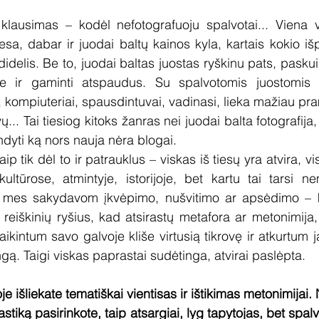
klausimas – kodėl nefotografuoju spalvotai... Viena ve
esa, dabar ir juodai baltų kainos kyla, kartais kokio i
didelis. Be to, juodai baltas juostas ryškinu pats, paskui 
 ir gaminti atspaudus. Su spalvotomis juostomis vi
i, kompiuteriai, spausdintuvai, vadinasi, lieka mažiau pr
.. Tai tiesiog kitoks žanras nei juodai balta fotografija,
andyti ką nors nauja nėra blogai. 
p tik dėl to ir patrauklus – viskas iš tiesų yra atvira, v
ultūrose, atmintyje, istorijoje, bet kartu tai tarsi n
 mes sakydavom įkvėpimo, nušvitimo ar apsėdimo – 
r reiškinių ryšius, kad atsirastų metafora ar metonimija,
ikintum savo galvoje kliše virtusią tikrovę ir atkurtum ją
gą. Taigi viskas paprastai sudėtinga, atvirai paslėpta.
je išliekate tematiškai vientisas ir ištikimas metonimijai. 
astiką pasirinkote, taip atsargiai, lyg tapytojas, bet spalv