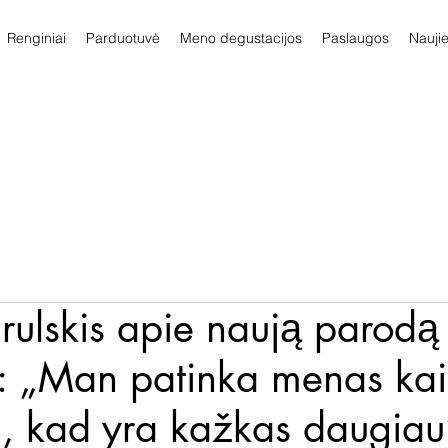
Renginiai
Parduotuvė
Meno degustacijos
Paslaugos
Nauji
arulskis apie naują parodą
e: „Man patinka menas ka
, kad yra kažkas daugiau