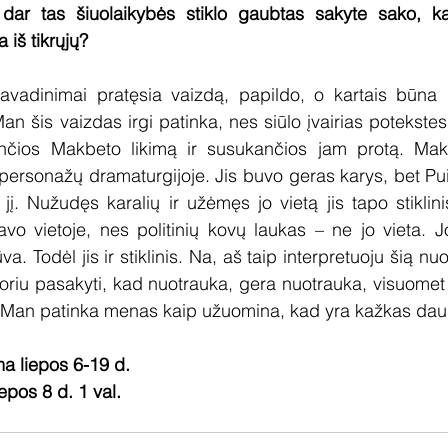
 dar tas šiuolaikybės stiklo gaubtas sakyte sako, k
a iš tikrųjų?
avadinimai pratęsia vaizdą, papildo, o kartais būna ra
an šis vaizdas irgi patinka, nes siūlo įvairias potekstes.
nčios Makbeto likimą ir susukančios jam protą. Mak
 personažų dramaturgijoje. Jis buvo geras karys, bet Pu
. Nužudęs karalių ir užėmęs jo vietą jis tapo stiklinis, 
vo vietoje, nes politinių kovų laukas – ne jo vieta. J
ūva. Todėl jis ir stiklinis. Na, aš taip interpretuoju šią nuo
 noriu pasakyti, kad nuotrauka, gera nuotrauka, visuomet
os. Man patinka menas kaip užuomina, kad yra kažkas dau
 liepos 6-19 d.
epos 8 d. 1 val.