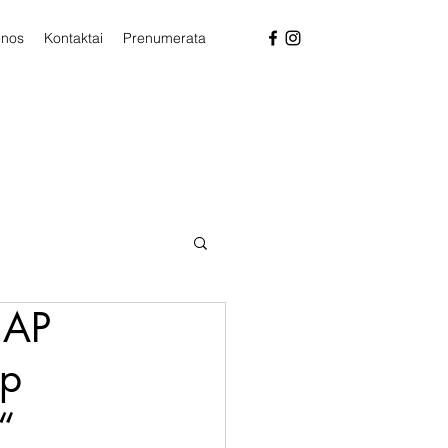
enos
Kontaktai
Prenumerata
 AP
ip
“