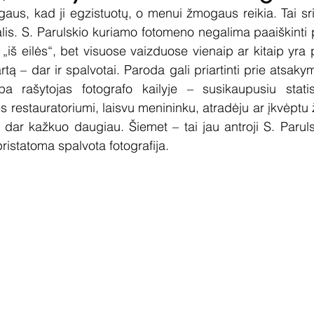
gaus, kad ji egzistuotų, o menui žmogaus reikia. Tai sri
alis. S. Parulskio kuriamo fotomeno negalima paaiškinti p
iš eilės“, bet visuose vaizduose vienaip ar kitaip yra p
artą – dar ir spalvotai. Paroda gali priartinti prie atsakym
pa rašytojas fotografo kailyje – susikaupusiu stati
s restauratoriumi, laisvu menininku, atradėju ar įkvėptu
r dar kažkuo daugiau. Šiemet – tai jau antroji S. Paruls
ristatoma spalvota fotografija.