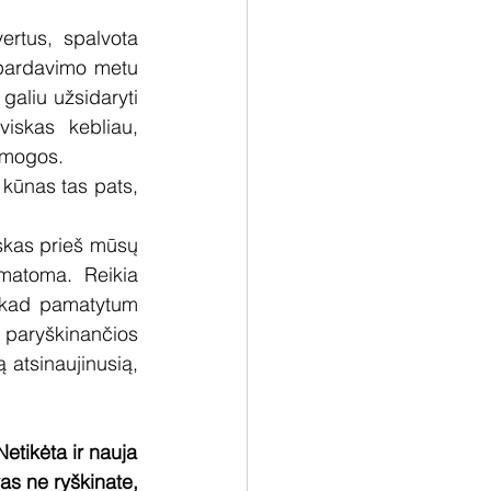
rtus, spalvota 
špardavimo metu 
galiu užsidaryti 
skas kebliau, 
amogos. 
 kūnas tas pats, 
iskas prieš mūsų 
ematoma. Reikia 
kad pamatytum 
 paryškinančios 
 atsinaujinusią, 
Netikėta ir nauja
as ne ryškinate, 