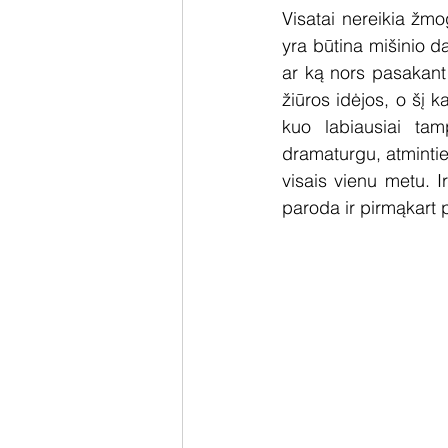
Visatai nereikia žmo
yra būtina mišinio d
ar ką nors pasakant „
žiūros idėjos, o šį k
kuo labiausiai tam
dramaturgu, atmintie
visais vienu metu. I
paroda ir pirmąkart p