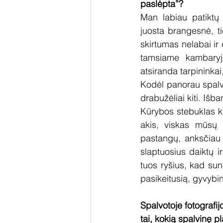
paslėpta”?
Man labiau patiktų 
juosta brangesnė, ti
skirtumas nelabai ir 
tamsiame kambaryje
atsiranda tarpininka
Kodėl panorau spalvų.
drabužėliai kiti. Išb
Kūrybos stebuklas kai
akis, viskas mūsų k
pastangų, anksčiau
slaptuosius daiktų i
tuos ryšius, kad suna
pasikeitusią, gyvybin
Spalvotoje fotografijo
tai, kokią spalvinę pl