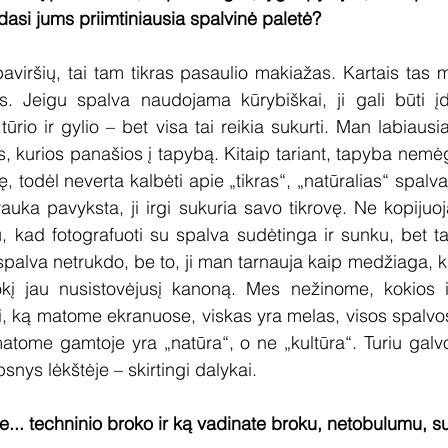
dasi jums priimtiniausia spalvinė paletė?
viršių, tai tam tikras pasaulio makiažas. Kartais tas m
. Jeigu spalva naudojama kūrybiškai, ji gali būti įdom
ūrio ir gylio – bet visa tai reikia sukurti. Man labiausia
, kurios panašios į tapybą. Kitaip tariant, tapyba nemėgd
vę, todėl neverta kalbėti apie „tikras“, „natūralias“ spalva
auka pavyksta, ji irgi sukuria savo tikrovę. Ne kopijuoj
, kad fotografuoti su spalva sudėtinga ir sunku, bet tai 
 spalva netrukdo, be to, ji man tarnauja kaip medžiaga, ka
kį jau nusistovėjusį kanoną. Mes nežinome, kokios iš
i, ką matome ekranuose, viskas yra melas, visos spalvos 
matome gamtoje yra „natūra“, o ne „kultūra“. Turiu galvo
psnys lėkštėje – skirtingi dalykai.
se... techninio broko ir ką vadinate broku, netobulumu, 