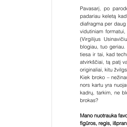
Pavasarį, po parod
padariau keletą kadr
diafragma per daug a
vidutiniam formatui, 
(Virgilijus Usinavi
blogiau, tuo geriau
tiesa ir tai, kad tec
atvirkščiai, tą patį 
originaliai, kitu žvi
Kiek broko – nežinau.
nors kartu yra nuoja
kadrų, tarkim, ne blo
brokas?
Mano nuotrauka favor
figūros, regis, išpra