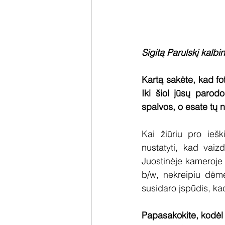
Sigitą Parulskį kalb
Kartą sakėte, kad fot
Iki šiol jūsų parod
spalvos, o esate tų n
Kai žiūriu pro iešk
nustatyti, kad vaiz
Juostinėje kameroje t
b/w, nekreipiu dėmes
susidaro įspūdis, kad
Papasakokite, kodėl 