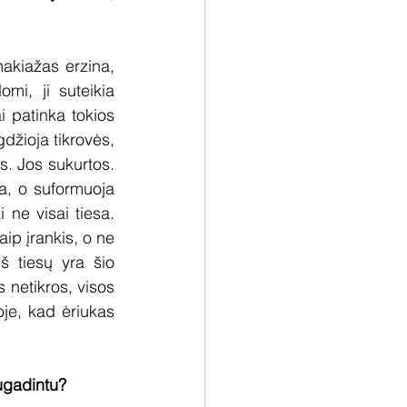
akiažas erzina, 
i, ji suteikia 
i patinka tokios 
žioja tikrovės, 
s. Jos sukurtos. 
a, o suformuoja 
ne visai tiesa. 
ip įrankis, o ne 
 tiesų yra šio 
netikros, visos 
je, kad ėriukas 
sugadintu?