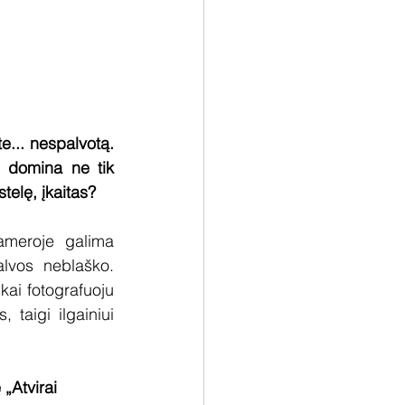
e... nespalvotą. 
s domina ne tik 
telę, įkaitas?
ameroje galima 
alvos neblaško. 
kai fotografuoju 
taigi ilgainiui 
„Atvirai