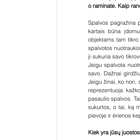
o raminate. Kaip ran
Spalvos pagražina pa
kartais būna įdomus
objektams tam tikro t
spalvotos nuotraukos
ji sukuria savo tikro
Jeigu spalvota nuotr
savo. Dažnai girdžiu
Jeigu žinai, ko nori,
reprezentuoja kažko
pasaulio spalvos. Ta
sukurtos, o tai, ką 
pievoje ir ėrienos ke
Kiek yra jūsų juosto