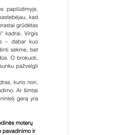
s paplūdimyje, 
pastebėjau, kad 
rastai grūdėtas 
“ kadrai. Virgis 
ęs – dabar kuo 
inti sėkme, bet 
dūs. O brokuoti, 
 sunku pažvelgti 
ras, kurio nori, 
dimo. Ar šimtai 
nintelį gerą yra 
medinės moterų
io pavadinimo ir