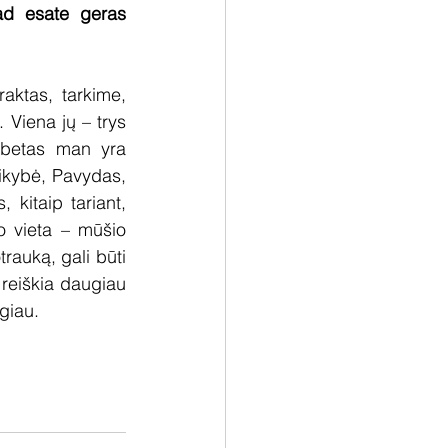
ad esate geras 
ktas, tarkime, 
 Viena jų – trys 
betas man yra 
ikybė, Pavydas, 
kitaip tariant, 
o vieta – mūšio 
trauką, gali būti 
 reiškia daugiau 
giau.