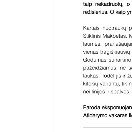
taip nekadruotų, o
režisierius. O kaip yr
Kartais nuotraukų p
Stiklinis Makbetas. M
laumės, pranašauja
vienas tragiškiausių
Godumas sunaikino jį
pažeidžiamas, ne sa
laukas. Todėl jis ir ž
kitokių variantų, tik
nei linijos ir spalv
Paroda eksponuojama
Atidarymo vakaras li