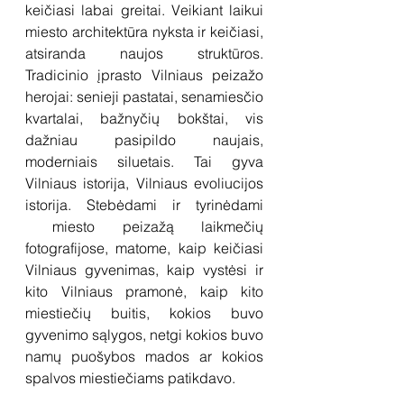
keičiasi labai greitai. Veikiant laikui 
miesto architektūra nyksta ir keičiasi, 
atsiranda naujos struktūros. 
Tradicinio įprasto Vilniaus peizažo 
herojai: senieji pastatai, senamiesčio 
kvartalai, bažnyčių bokštai, vis 
dažniau pasipildo naujais, 
moderniais siluetais. Tai gyva 
Vilniaus istorija, Vilniaus evoliucijos 
istorija. Stebėdami ir tyrinėdami 
 miesto peizažą laikmečių 
fotografijose, matome, kaip keičiasi 
Vilniaus gyvenimas, kaip vystėsi ir 
kito Vilniaus pramonė, kaip kito 
miestiečių buitis, kokios buvo 
gyvenimo sąlygos, netgi kokios buvo 
namų puošybos mados ar kokios 
spalvos miestiečiams patikdavo.