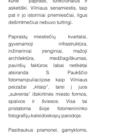
kurie  paprasti, funkcionalūs ir 
asketiški. Vilniaus senamiestis, taip 
pat ir jo istoriniai priemiesčiai, ilgus 
dešimtmečius nebuvo turtingi.
Paprastų miestiečių  kvartalai, 
gyvenamoji infrastruktūra, 
inžineriniai įrenginiai, mažoji 
architektūra, medžiagiškumas, 
paviršių faktūros labai netikėtai 
atsiranda S. Paukščio 
fotomanipuliacijose kaip Vilniaus 
peizažai „kitaip“, tarsi į juos 
„sukrenta“ išskirtinės miesto formos, 
spalvos ir šviesos. Visa tai 
pristatoma šioje fotomenininko 
fotografijų-kaleidoskopų parodoje.
Pasitraukus pramonei, gamykloms, 