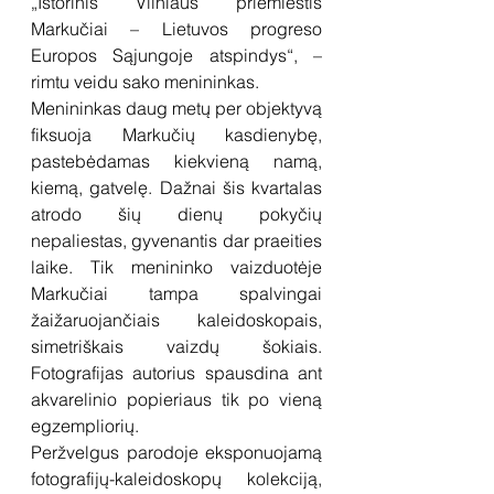
„Istorinis Vilniaus priemiestis 
Markučiai – Lietuvos progreso 
Europos Sąjungoje atspindys“, – 
rimtu veidu sako menininkas.
Menininkas daug metų per objektyvą 
fiksuoja Markučių kasdienybę, 
pastebėdamas kiekvieną namą, 
kiemą, gatvelę. Dažnai šis kvartalas 
atrodo šių dienų pokyčių 
nepaliestas, gyvenantis dar praeities 
laike. Tik menininko vaizduotėje 
Markučiai tampa spalvingai 
žaižaruojančiais kaleidoskopais, 
simetriškais vaizdų šokiais. 
Fotografijas autorius spausdina ant 
akvarelinio popieriaus tik po vieną 
egzempliorių.
Peržvelgus parodoje eksponuojamą 
fotografijų-kaleidoskopų kolekciją, 