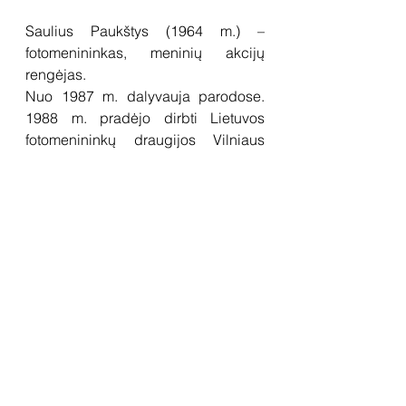
Saulius Paukštys (
1964
 m.) – 
fotomenininkas, meninių akcijų 
rengėjas.
Nuo 1987 m. dalyvauja parodose. 
1988
 m. pradėjo dirbti Lietuvos 
fotomenininkų draugijos Vilniaus 
skyriaus sekretoriumi. 
1989
 m. buvo 
vienas pagrindinių organizatorių 
rengiant pasaulio 
lietuvių 
fotografijos
parodą
, skirtą 
fotografijos atsiradimo 150-osioms 
metinėms. 1990–2000 m. dirbo 
Vilniaus dailės akademijoje. Buvo 
vienas iš Fotografijos ir videomeno 
katedros kūrėjų. Inicijavo paminklų 
Frankui Zappai ir Džonui Lenonui 
pastatymą Vilniuje. Šiuo metu dirba 
savo įkurtoje įmonėje „Fototeatras”, 