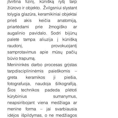
įtvirtina fizinį, kūnišką ryšį tarp 
žiūrovo ir objekto.  Žvilgsniui slystant 
tolygia glazūra, keramikiniai objektai 
prieš akis keičia anatomiją, 
priartėdami prie žmogiško ar 
augalinio pavidalo. Sodri bijūnų 
paletė tampa aliuzija į kūnišką 
raudonį, provokuojantį 
samprotavimus apie mūsų pačių 
būvio trapumą.
Menininkės darbo procesas grįstas 
tarpdisciplininėmis paieškomis – 
greta keramikos ji piešia, 
fotografuoja, naudoja šilkografiją. 
Šios technikos padeda plėtoti 
kūrybinius sumanymus, 
neapsiribojant viena medžiaga ar 
menine forma – jai svarbiausia 
idėjos išpildymas, o ne medžiagos 