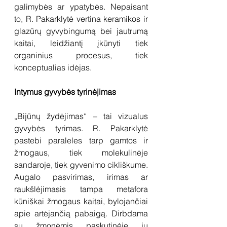
galimybės ar ypatybės. Nepaisant 
to, R. Pakarklytė vertina keramikos ir 
glazūrų gyvybingumą bei jautrumą 
kaitai, leidžiantį įkūnyti tiek 
organinius procesus, tiek 
konceptualias idėjas.
Intymus gyvybės tyrinėjimas
„Bijūnų žydėjimas“ – tai vizualus 
gyvybės tyrimas. R. Pakarklytė 
pastebi paraleles tarp gamtos ir 
žmogaus, tiek molekulinėje 
sandaroje, tiek gyvenimo cikliškume. 
Augalo pasvirimas, irimas ar 
raukšlėjimasis tampa metafora 
kūniškai žmogaus kaitai, bylojančiai 
apie artėjančią pabaigą. Dirbdama 
su žmonėmis paskutinėje jų 