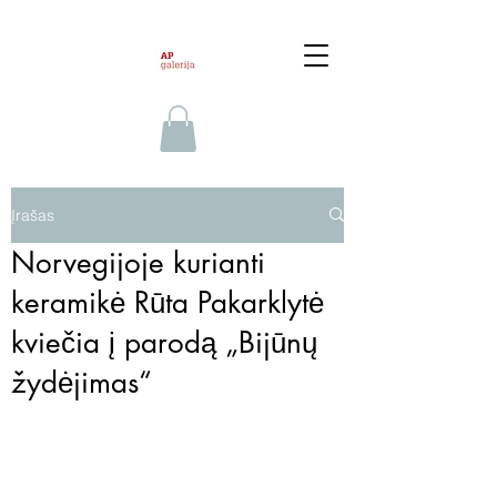
Įrašas
Norvegijoje kurianti
keramikė Rūta Pakarklytė
kviečia į parodą „Bijūnų
žydėjimas“