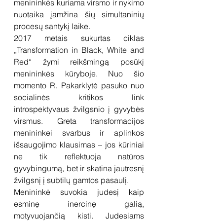
menininkės kuriama virsmo ir nykimo 
nuotaika įamžina šių simultaninių 
procesų santykį laike.
2017 metais sukurtas ciklas 
„Transformation in Black, White and 
Red“ žymi reikšmingą posūkį 
menininkės kūryboje. Nuo šio 
momento R. Pakarklytė pasuko nuo 
socialinės kritikos link 
introspektyvaus žvilgsnio į gyvybės 
virsmus. Greta transformacijos 
menininkei svarbus ir aplinkos 
išsaugojimo klausimas – jos kūriniai 
ne tik reflektuoja natūros 
gyvybingumą, bet ir skatina jautresnį 
žvilgsnį į subtilų gamtos pasaulį.
Menininkė suvokia judesį kaip 
esminę inercinę galią, 
motyvuojančią kisti.
Judesiams 