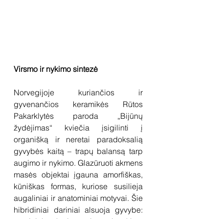
Virsmo ir nykimo sintezė
Norvegijoje kuriančios ir 
gyvenančios keramikės Rūtos 
Pakarklytės paroda „Bijūnų 
žydėjimas“ kviečia įsigilinti į 
organišką ir neretai paradoksalią 
gyvybės kaitą – trapų balansą tarp 
augimo ir nykimo. Glazūruoti akmens 
masės objektai įgauna amorfiškas, 
kūniškas formas, kuriose susilieja 
augaliniai ir anatominiai motyvai. Šie 
hibridiniai dariniai alsuoja gyvybe: 