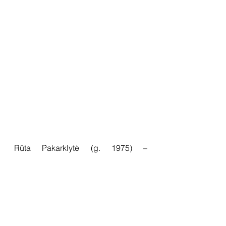
Rūta Pakarklytė (g. 1975) – 
Norvegijoje gyvenanti lietuvių 
keramikė, baigusi Vilniaus dailės 
akademiją bei Norvegijos 
nacionalinę dailės ir dizaino 
akademiją Osle. Nuo 2005 m. metų ji 
pristato kūrybą grupinėse ir 