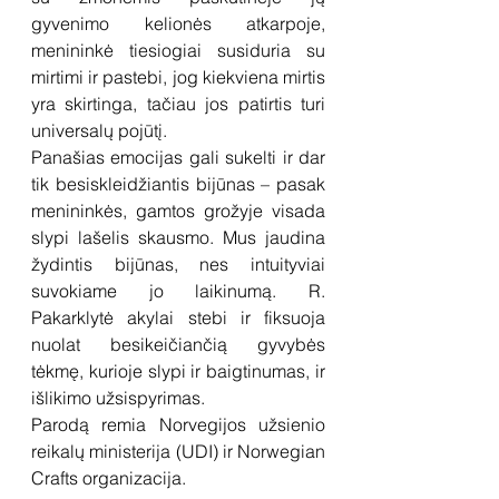
gyvenimo kelionės atkarpoje, 
menininkė tiesiogiai susiduria su 
mirtimi ir pastebi, jog kiekviena mirtis 
yra skirtinga, tačiau jos patirtis turi 
universalų pojūtį.
Panašias emocijas gali sukelti ir dar 
tik besiskleidžiantis bijūnas – pasak 
menininkės, gamtos grožyje visada 
slypi lašelis skausmo. Mus jaudina 
žydintis bijūnas, nes intuityviai 
suvokiame jo laikinumą. R. 
Pakarklytė akylai stebi ir fiksuoja 
nuolat besikeičiančią gyvybės 
tėkmę, kurioje slypi ir baigtinumas, ir 
išlikimo užsispyrimas.
Parodą remia Norvegijos užsienio 
reikalų ministerija (UDI) ir Norwegian 
Crafts organizacija.