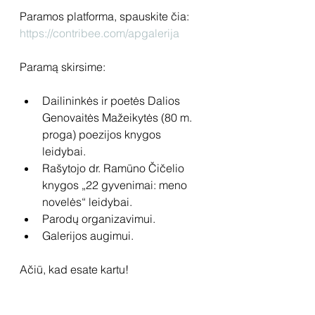
Paramos platforma, spauskite čia: 
https://contribee.com/apgalerija
Paramą skirsime:
Dailininkės ir poetės Dalios 
Genovaitės Mažeikytės (80 m. 
proga) poezijos knygos 
leidybai.
Rašytojo dr. Ramūno Čičelio 
knygos „22 gyvenimai: meno 
novelės“ leidybai.
Parodų organizavimui.
Galerijos augimui.
Ačiū, kad esate kartu!