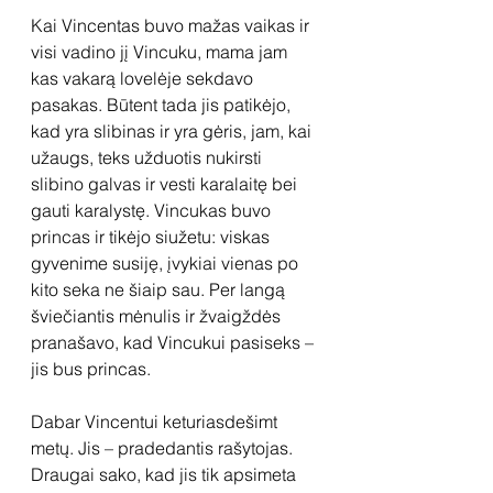
Kai Vincentas buvo mažas vaikas ir 
visi vadino jį Vincuku, mama jam 
kas vakarą lovelėje sekdavo 
pasakas. Būtent tada jis patikėjo, 
kad yra slibinas ir yra gėris, jam, kai 
užaugs, teks užduotis nukirsti 
slibino galvas ir vesti karalaitę bei 
gauti karalystę. Vincukas buvo 
princas ir tikėjo siužetu: viskas 
gyvenime susiję, įvykiai vienas po 
kito seka ne šiaip sau. Per langą 
šviečiantis mėnulis ir žvaigždės 
pranašavo, kad Vincukui pasiseks – 
jis bus princas.
Dabar Vincentui keturiasdešimt 
metų. Jis – pradedantis rašytojas. 
Draugai sako, kad jis tik apsimeta 