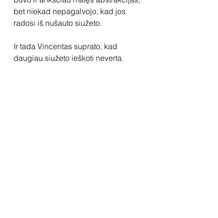
bet niekad nepagalvojo, kad jos 
radosi iš nušauto siužeto.
Ir tada Vincentas suprato, kad 
daugiau siužeto ieškoti neverta. 
Tiesiog šios novelės herojus yra ne 
romanų kūrėjas, o poetas, kuris yra 
ir bus visada jaunas, nes poetai 
visuomet lieka vaikais. Vincentas tą 
rytą rado namą, kuriame gimsta 
poetai – su visa vietos dvasia, 
Užupio žavesiu, Vilnelės krantine, 
kur galima įmerkti kojas į tėkmę ir 
pajusti, kad tapybos dažai iš tiesų 
yra žodis, nuo kurio prasideda 
metafora, simbolis ir pasaulio grožis.