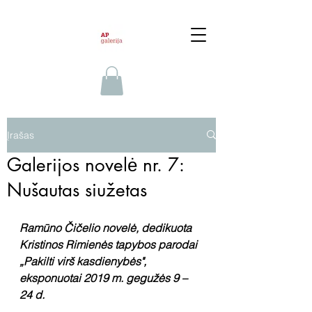
Įrašas
Galerijos novelė nr. 7:
Nušautas siužetas
Ramūno Čičelio novelė, dedikuota 
Kristinos Rimienės tapybos parodai 
„Pakilti virš kasdienybės", 
eksponuotai 2019 m. gegužės 9 – 
24 d.