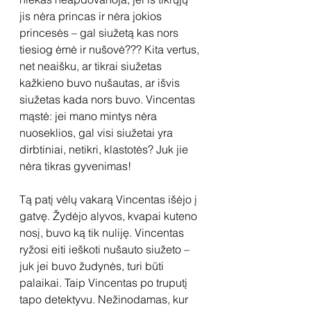
jis nėra princas ir nėra jokios 
princesės – gal siužetą kas nors 
tiesiog ėmė ir nušovė??? Kita vertus, 
net neaišku, ar tikrai siužetas 
kažkieno buvo nušautas, ar išvis 
siužetas kada nors buvo. Vincentas 
mąstė: jei mano mintys nėra 
nuoseklios, gal visi siužetai yra 
dirbtiniai, netikri, klastotės? Juk jie 
nėra tikras gyvenimas!
Tą patį vėlų vakarą Vincentas išėjo į 
gatvę. Žydėjo alyvos, kvapai kuteno 
nosį, buvo ką tik nuliję. Vincentas 
ryžosi eiti ieškoti nušauto siužeto – 
juk jei buvo žudynės, turi būti 
palaikai. Taip Vincentas po truputį 
tapo detektyvu. Nežinodamas, kur 