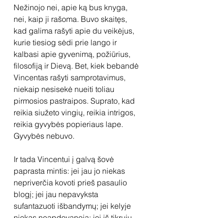
Nežinojo nei, apie ką bus knyga, 
nei, kaip ji rašoma. Buvo skaitęs, 
kad galima rašyti apie du veikėjus, 
kurie tiesiog sėdi prie lango ir 
kalbasi apie gyvenimą, požiūrius, 
filosofiją ir Dievą. Bet, kiek bebandė 
Vincentas rašyti samprotavimus, 
niekaip nesisekė nueiti toliau 
pirmosios pastraipos. Suprato, kad 
reikia siužeto vingių, reikia intrigos, 
reikia gyvybės popieriaus lape. 
Gyvybės nebuvo.
Ir tada Vincentui į galvą šovė 
paprasta mintis: jei jau jo niekas 
nepriverčia kovoti prieš pasaulio 
blogį; jei jau nepavyksta
sufantazuoti išbandymų; jei kelyje 
niekas neapdovanoja; jei iš tikrųjų 