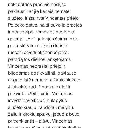
naktibaldos praeivio nedrįso 
paklausti, ar jie kartais nematė 
siužeto. Ir štai ryte Vincentas priėjo 
Polocko gatvę, naktį buvo ja praėjęs 
ir neatkreipė dėmesio į nedidelę 
galeriją. „AP“ galerijos šeimininkė, 
galeristė Vilma rakino duris ir 
ruošėsi atverti eksponuojamą 
parodą tos dienos lankytojams. 
Vincentas nedrąsiai priėjo ir, 
bijodamas apsikvailinti, paklausė, 
ar galeristė nematė nušauto siužeto. 
Ji atsakė, kad, žinoma, matė! Ir 
pakvietė užeiti į vidų. Vincentas 
išvydo paveikslus, nutapytus 
siužeto krauju: raudonu, mėlynu, 
žaliu ir kitokių spalvų. Įspūdis buvo 
pritrenkiantis – aišku, Vincentas 
buvo ir anksčiau matęs abstrakcijas, 