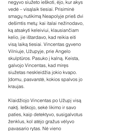
negyvo siužeto ieškoti, ėjo, kur akys 
vedė – visąlaik tiesiai. Prisiminė 
smagų nutikimą Neapolyje prieš dvi 
dešimtis metų: kai italai nežinodavo, 
ką atsakyti keleiviui, klausiančiam 
kelio, jie ištardavo, kad reikia eiti 
visą laiką tiesiai. Vincentas gyveno 
Vilniuje, Užupyje, prie Angelo 
skulptūros. Pasuko į kalną. Keista, 
galvojo Vincentas, kad miręs 
siužetas neskleidžia jokio kvapo. 
Įdomu, pasvarstė, kokios spalvos jo 
kraujas.
Klaidžiojo Vincentas po Užupį visą 
naktį. Ieškojo, sekė likimo ir savo 
paties, kaip detektyvo, susigalvotus 
ženklus, kol atėjo gražus vėlyvo 
pavasario rytas. Nė vieno 