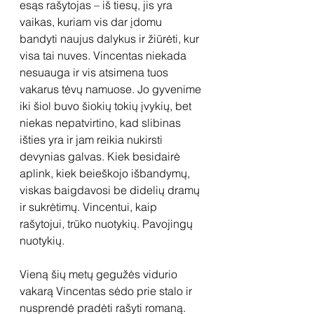
esąs rašytojas – iš tiesų, jis yra 
vaikas, kuriam vis dar įdomu 
bandyti naujus dalykus ir žiūrėti, kur 
visa tai nuves. Vincentas niekada 
nesuauga ir vis atsimena tuos 
vakarus tėvų namuose. Jo gyvenime 
iki šiol buvo šiokių tokių įvykių, bet 
niekas nepatvirtino, kad slibinas 
išties yra ir jam reikia nukirsti 
devynias galvas. Kiek besidairė 
aplink, kiek beieškojo išbandymų, 
viskas baigdavosi be didelių dramų 
ir sukrėtimų. Vincentui, kaip 
rašytojui, trūko nuotykių. Pavojingų 
nuotykių.
Vieną šių metų gegužės vidurio 
vakarą Vincentas sėdo prie stalo ir 
nusprendė pradėti rašyti romaną. 