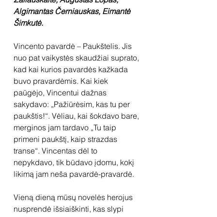
Algimantas Černiauskas, Eimantė 
Šimkutė.
Vincento pavardė – Paukštelis. Jis 
nuo pat vaikystės skaudžiai suprato, 
kad kai kurios pavardės kažkada 
buvo pravardėmis. Kai kiek 
paūgėjo, Vincentui dažnas 
sakydavo: „Pažiūrėsim, kas tu per 
paukštis!“. Vėliau, kai šokdavo bare, 
merginos jam tardavo „Tu taip 
primeni paukštį, kaip strazdas 
transe“. Vincentas dėl to 
nepykdavo, tik būdavo įdomu, kokį 
likimą jam neša pavardė-pravardė.
Vieną dieną mūsų novelės herojus 
nusprendė išsiaiškinti, kas slypi 