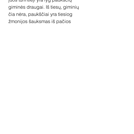
giminės draugai. Iš tiesų, giminių 
čia nėra, paukščiai yra tiesiog 
žmonijos šauksmas iš pačios 
seniausios praeities. Jis byloja, kad 
ne mes pirmieji ir ne mes paskutiniai 
ieškome vis tų pačių dalykų. 
Vincentas dabar jaučiasi taip, lyg 
būtų pradėjęs iš naujo gyventi. Net 
po pusšimčio metų novelės herojus 
nutūps kieno nors kieme ir taikysis į 
lesyklą, iš kurios bus matyti Viktoro 
Paukštelio darbas. Nes menas, kaip 
ir paukščiai, yra iš amžinybės.