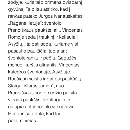
žodyje, kuris taip primena dvisparnį 
gyvūną. Taip jau atsitiko, kad į 
rankas pateko Jurgos Ivanauskaitės 
„Ragana lietuje“: šventojo 
Pranciškaus paukšteliai... Vincentas 
Romoje sėda į traukinį ir keliauja į 
Asyžių, į tą patį sodą, kuriame visi 
pasaulio paukščiai tupia ant 
šventojo rankų ir pečių. Gegužės 
mėnuo, karštis alinantis. Vincentas 
katedros šventoriuje, Asyžiuje. 
Ruošiasi melstis ir dairosi paukščių. 
Staiga, ištarus „amen“, nuo 
Pranciškaus sodo medžių pakyla 
vienas paukštis, lakštingala, ir 
nutupia ant Vincento viršugalvio. 
Herojus supranta, kad tai – 
palaiminimas.