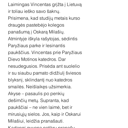
Laimingas Vincentas grįžta į Lietuvą 
ir toliau ieško savo šaknų. 
Prisimena, kad studijų metais kurso 
draugės pastebėjo kolegos 
panašumą į Oskarą Milašių. 
Atmintyje iškyla rašytojas, sėdintis 
Paryžiaus parke ir lesinantis 
paukščius. Vincentas prie Paryžiaus 
Dievo Motinos katedros. Dar 
nesudegusios. Prisėda ant suolelio 
ir su siaubu pamato didžiulį šviesos 
blyksnį, sklindantį nuo katedros 
smailės. Neišlaikęs užsimerkia. 
Akyse – pasaulis po penkių 
dešimčių metų. Supranta, kad 
paukščiai – ne vien laimė, bet ir 
mirusiųjų sielos. Jos, kaip ir Oskarui 
Milašiui, leidžia pranašauti. 
Kadangi gyvena netikrų pranašų 