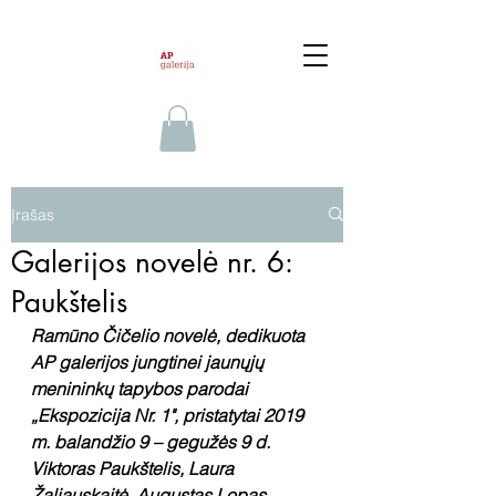
Įrašas
Galerijos novelė nr. 6:
Paukštelis
Ramūno Čičelio novelė, dedikuota 
AP galerijos jungtinei jaunųjų 
menininkų tapybos parodai 
„Ekspozicija Nr. 1", pristatytai 2019 
m. balandžio 9 – gegužės 9 d. 
Viktoras Paukštelis, Laura 
Žaliauskaitė, Augustas Lopas, 