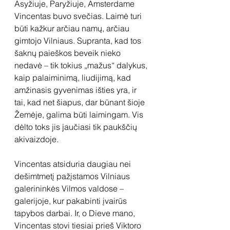
Asyžiuje, Paryžiuje, Amsterdame 
Vincentas buvo svečias. Laimė turi 
būti kažkur arčiau namų, arčiau 
gimtojo Vilniaus. Supranta, kad tos 
šaknų paieškos beveik nieko 
nedavė – tik tokius „mažus“ dalykus, 
kaip palaiminimą, liudijimą, kad 
amžinasis gyvenimas išties yra, ir 
tai, kad net šiapus, dar būnant šioje 
Žemėje, galima būti laimingam. Vis 
dėlto toks jis jaučiasi tik paukščių 
akivaizdoje.
Vincentas atsiduria daugiau nei 
dešimtmetį pažįstamos Vilniaus 
galerininkės Vilmos valdose – 
galerijoje, kur pakabinti įvairūs 
tapybos darbai. Ir, o Dieve mano, 
Vincentas stovi tiesiai prieš Viktoro 