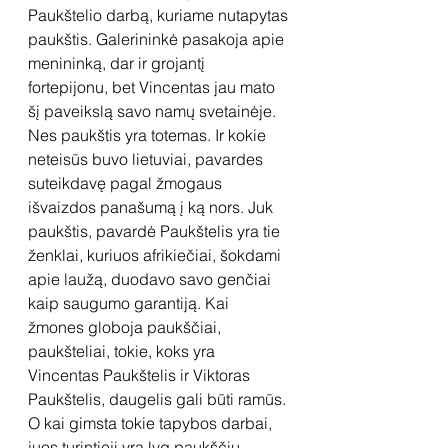
Paukštelio darbą, kuriame nutapytas 
paukštis. Galerininkė pasakoja apie 
menininką, dar ir grojantį 
fortepijonu, bet Vincentas jau mato 
šį paveikslą savo namų svetainėje. 
Nes paukštis yra totemas. Ir kokie 
neteisūs buvo lietuviai, pavardes 
suteikdavę pagal žmogaus 
išvaizdos panašumą į ką nors. Juk 
paukštis, pavardė Paukštelis yra tie 
ženklai, kuriuos afrikiečiai, šokdami 
apie laužą, duodavo savo genčiai 
kaip saugumo garantiją. Kai 
žmones globoja paukščiai, 
paukšteliai, tokie, koks yra 
Vincentas Paukštelis ir Viktoras 
Paukštelis, daugelis gali būti ramūs. 
O kai gimsta tokie tapybos darbai, 
juos turintieji yra lyg paukščių 