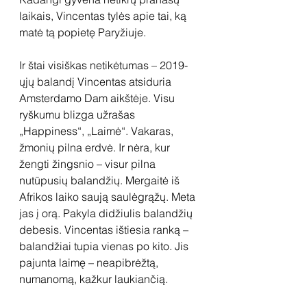
laikais, Vincentas tylės apie tai, ką 
matė tą popietę Paryžiuje.
Ir štai visiškas netikėtumas – 2019-
ųjų balandį Vincentas atsiduria 
Amsterdamo Dam aikštėje. Visu 
ryškumu blizga užrašas 
„Happiness“, „Laimė“. Vakaras, 
žmonių pilna erdvė. Ir nėra, kur 
žengti žingsnio – visur pilna 
nutūpusių balandžių. Mergaitė iš 
Afrikos laiko saują saulėgrąžų. Meta 
jas į orą. Pakyla didžiulis balandžių 
debesis. Vincentas ištiesia ranką – 
balandžiai tupia vienas po kito. Jis 
pajunta laimę – neapibrėžtą, 
numanomą, kažkur laukiančią.