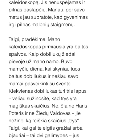
kaleidoskopą. Jis nenuspėjamas ir 
pilnas paslapčių. Manau, per savo 
metus jau supratote, kad gyvenimas 
irgi pilnas malonių staigmenų.
Taigi, pradėkime. Mano 
kaleidoskopas pirmiausia yra baltos 
spalvos. Kaip dobiliukų žiedai 
pievoje už mano namo. Buvo 
mamyčių diena, kai skyniau tuos 
baltus dobiliukus ir nešiau savo 
mamai pasveikinti su švente. 
Kiekvienas dobiliukas turi tris lapus 
– vėliau sužinosite, kad trys yra 
magiškas skaičius. Ne, čia ne Haris 
Poteris ir ne Žiedų Valdovas – jie 
nežino, ką reiškia skaičius „trys“. 
Taigi, kai galite elgtis gražiai arba 
bjauriai – tai dvi galimybės – jūs 