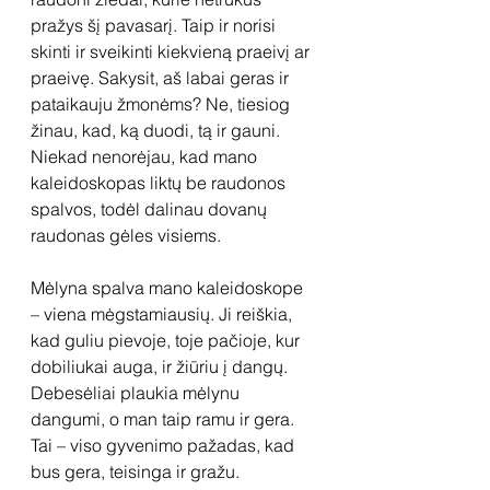
pražys šį pavasarį. Taip ir norisi 
skinti ir sveikinti kiekvieną praeivį ar 
praeivę. Sakysit, aš labai geras ir 
pataikauju žmonėms? Ne, tiesiog 
žinau, kad, ką duodi, tą ir gauni. 
Niekad nenorėjau, kad mano 
kaleidoskopas liktų be raudonos 
spalvos, todėl dalinau dovanų 
raudonas gėles visiems.
Mėlyna spalva mano kaleidoskope 
– viena mėgstamiausių. Ji reiškia, 
kad guliu pievoje, toje pačioje, kur 
dobiliukai auga, ir žiūriu į dangų. 
Debesėliai plaukia mėlynu 
dangumi, o man taip ramu ir gera. 
Tai – viso gyvenimo pažadas, kad 
bus gera, teisinga ir gražu.