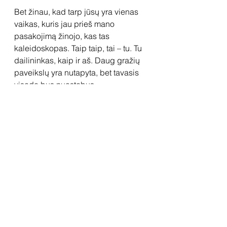
Bet žinau, kad tarp jūsų yra vienas 
vaikas, kuris jau prieš mano 
pasakojimą žinojo, kas tas 
kaleidoskopas. Taip taip, tai – tu. Tu 
dailininkas, kaip ir aš. Daug gražių 
paveikslų yra nutapyta, bet tavasis 
visada bus nuostabus, 
nepakartojamas ir gražus.
O jei nežinojote, kas yra tas 
kaleidoskopas, tai pažvelkite į tai, 
ką matote, dabar atėję pas 
galerininkę Vilmą į svečius – čia yra 
tikras puikumėlis. Tikiu, kad kada 
nors kiekvieną iš jūsų sutiksiu. O kol 
kas – likite sveiki ir daug juokitės. 
Juokas paverčia gyvenimą stebuklų 
lauku.