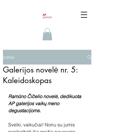
Įrašas
Galerijos novelė nr. 5:
Kaleidoskopas
Ramūno Čičelio novelė, dedikuota 
AP galerijos vaikų meno 
degustacijoms.
Sveiki, vaikučiai! Noriu su jumis 
pasikalbėti šią gražią pavasario 