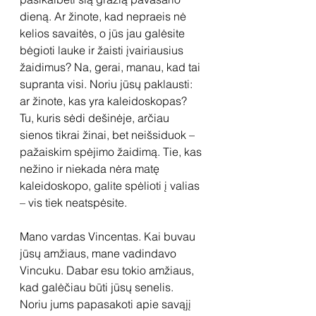
dieną. Ar žinote, kad nepraeis nė 
kelios savaitės, o jūs jau galėsite 
bėgioti lauke ir žaisti įvairiausius 
žaidimus? Na, gerai, manau, kad tai 
supranta visi. Noriu jūsų paklausti: 
ar žinote, kas yra kaleidoskopas? 
Tu, kuris sėdi dešinėje, arčiau 
sienos tikrai žinai, bet neišsiduok – 
pažaiskim spėjimo žaidimą. Tie, kas 
nežino ir niekada nėra matę 
kaleidoskopo, galite spėlioti į valias 
– vis tiek neatspėsite.
Mano vardas Vincentas. Kai buvau 
jūsų amžiaus, mane vadindavo 
Vincuku. Dabar esu tokio amžiaus, 
kad galėčiau būti jūsų senelis. 
Noriu jums papasakoti apie savąjį 