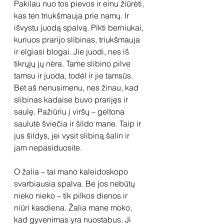
Pakilau nuo tos pievos ir einu žiūrėti, 
kas ten triukšmauja prie namų. Ir 
išvystu juodą spalvą. Pikti berniukai, 
kuriuos prarijo slibinas, triukšmauja 
ir elgiasi blogai. Jie juodi, nes iš 
tikrųjų jų nėra. Tame slibino pilve 
tamsu ir juoda, todėl ir jie tamsūs. 
Bet aš nenusimenu, nes žinau, kad 
slibinas kadaise buvo prarijęs ir 
saulę. Pažiūriu į viršų – geltona 
saulutė šviečia ir šildo mane. Taip ir 
jus šildys, jei vysit slibiną šalin ir 
jam nepasiduosite.
O žalia – tai mano kaleidoskopo 
svarbiausia spalva. Be jos nebūtų 
nieko nieko – tik pilkos dienos ir 
niūri kasdiena. Žalia mane moko, 
kad gyvenimas yra nuostabus. Ji 