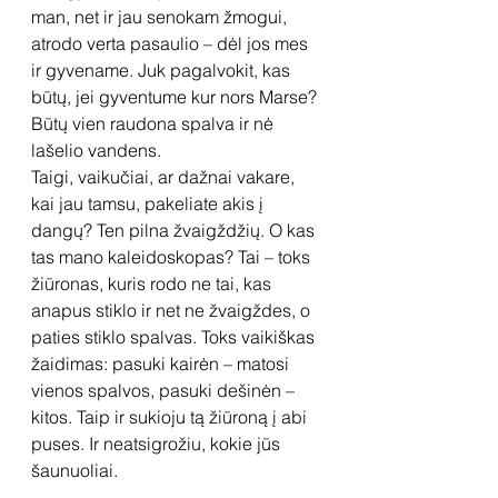
man, net ir jau senokam žmogui, 
atrodo verta pasaulio – dėl jos mes 
ir gyvename. Juk pagalvokit, kas 
būtų, jei gyventume kur nors Marse? 
Būtų vien raudona spalva ir nė 
lašelio vandens.
Taigi, vaikučiai, ar dažnai vakare, 
kai jau tamsu, pakeliate akis į 
dangų? Ten pilna žvaigždžių. O kas 
tas mano kaleidoskopas? Tai – toks 
žiūronas, kuris rodo ne tai, kas 
anapus stiklo ir net ne žvaigždes, o 
paties stiklo spalvas. Toks vaikiškas 
žaidimas: pasuki kairėn – matosi 
vienos spalvos, pasuki dešinėn – 
kitos. Taip ir sukioju tą žiūroną į abi 
puses. Ir neatsigrožiu, kokie jūs 
šaunuoliai.