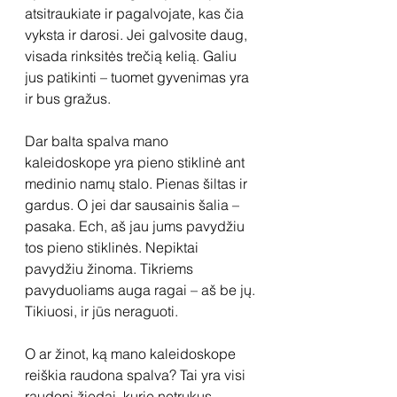
atsitraukiate ir pagalvojate, kas čia 
vyksta ir darosi. Jei galvosite daug, 
visada rinksitės trečią kelią. Galiu 
jus patikinti – tuomet gyvenimas yra 
ir bus gražus.
Dar balta spalva mano 
kaleidoskope yra pieno stiklinė ant 
medinio namų stalo. Pienas šiltas ir 
gardus. O jei dar sausainis šalia – 
pasaka. Ech, aš jau jums pavydžiu 
tos pieno stiklinės. Nepiktai 
pavydžiu žinoma. Tikriems 
pavyduoliams auga ragai – aš be jų. 
Tikiuosi, ir jūs neraguoti.
O ar žinot, ką mano kaleidoskope 
reiškia raudona spalva? Tai yra visi
raudoni žiedai, kurie netrukus 