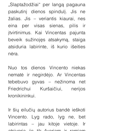
„Slaptažodžiai“ per langą pagauna 
paskutinį dienos spindulį. Jis ne 
žalias. Jis – veriantis kiaurai, nes 
eina per visas sienas, pilis ir 
įtvirtinimus. Kai Vincentas pajunta 
beveik sužinojęs atsakymą, staiga 
atsiduria labirinte, iš kurio išeities 
nėra. 
Nuo tos dienos Vincento niekas 
nematė ir negirdėjo. Ar Vincentas 
tebebuvo gyvas – nežinoma net 
Friedrichui Kuršaičiui, nerijos 
kronikininkui. 
Ir šių eilučių autorius bandė ieškoti 
Vincento. Lyg rado, lyg ne, bet 
labirintas – jau kitoje vietoje. Ir 
atsiveria jis tik švariam ir ramiam 