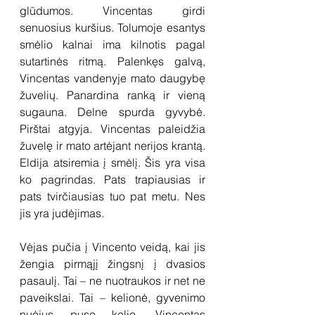
glūdumos. Vincentas girdi 
senuosius kuršius. Tolumoje esantys 
smėlio kalnai ima kilnotis pagal 
sutartinės ritmą. Palenkęs galvą, 
Vincentas vandenyje mato daugybę 
žuvelių. Panardina ranką ir vieną 
sugauna. Delne spurda gyvybė. 
Pirštai atgyja. Vincentas paleidžia 
žuvelę ir mato artėjant nerijos krantą. 
Eldija atsiremia į smėlį. Šis yra visa 
ko pagrindas. Pats trapiausias ir 
pats tvirčiausias tuo pat metu. Nes 
jis yra judėjimas.
Vėjas pučia į Vincento veidą, kai jis 
žengia pirmąjį žingsnį į dvasios 
pasaulį. Tai – ne nuotraukos ir net ne 
paveikslai. Tai – kelionė, gyvenimo 
nuėjus pusę kelio. Vincentas 