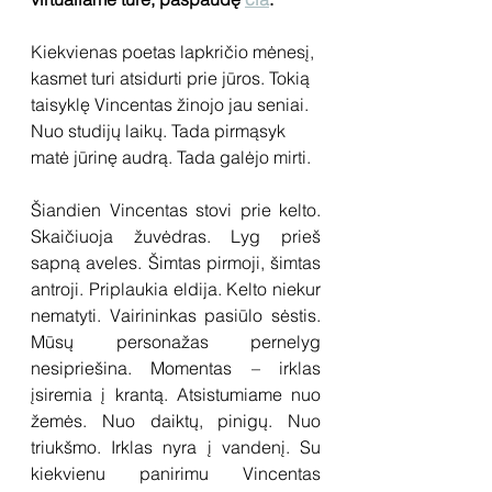
Kiekvienas poetas lapkričio mėnesį, 
kasmet turi atsidurti prie jūros. Tokią 
taisyklę Vincentas žinojo jau seniai. 
Nuo studijų laikų. Tada pirmąsyk 
matė jūrinę audrą. Tada galėjo mirti.
Šiandien Vincentas stovi prie kelto. 
Skaičiuoja žuvėdras. Lyg prieš 
sapną aveles. Šimtas pirmoji, šimtas 
antroji. Priplaukia eldija. Kelto niekur 
nematyti. Vairininkas pasiūlo sėstis. 
Mūsų personažas pernelyg 
nesipriešina. Momentas – irklas 
įsiremia į krantą. Atsistumiame nuo 
žemės. Nuo daiktų, pinigų. Nuo 
triukšmo. Irklas nyra į vandenį. Su 
kiekvienu panirimu Vincentas 