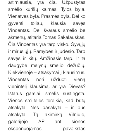
artimiausia, yra čia. Užpustytas 
smėlio kuršių kaimas. Tylos byla. 
Vienatvės byla. Prasmės byla. Dėl ko 
gyventi toliau, klausia savęs 
Vincentas. Dėl švaraus smėlio be 
akmenų, atitaria Tomas Sakalauskas. 
Čia Vincentas yra tarp visko. Gyvųjų 
ir mirusiųjų. Ramybės ir judesio. Tarp 
savęs ir kitų. Amžinasis tarp. Ir ta 
daugybė mėlynų smėlio dėžučių. 
Kiekvienoje – atsakymai į klausimus. 
Vincentas nori užduoti vieną 
vienintelį klausimą: ar yra Dievas? 
Ištarus garsiai, smėlis sustingsta. 
Vienos smiltelės tereikia, kad būtų 
atsakyta. Nes pasakyta – ir bus 
atsakyta. Tą akimirką Vilniuje, 
galerijoje AP ant sienos 
eksponuojamas paveikslas 