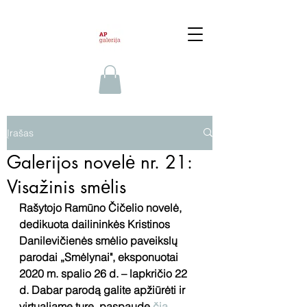
Įrašas
Galerijos novelė nr. 21:
Visažinis smėlis
Rašytojo Ramūno Čičelio novelė, 
dedikuota dailininkės Kristinos 
Danilevičienės smėlio paveikslų 
parodai „Smėlynai", eksponuotai 
2020 m. spalio 26 d. – lapkričio 22 
d. Dabar parodą galite apžiūrėti ir 
virtualiame ture, paspaudę 
čia
. 