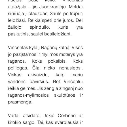
atpažįsta – jis Juodkrantėje. Meldai 
šiūruoja į blauzdas. Saulė po truputį 
leidžiasi. Reikia spėti prie jūros. Dėl 
žaliojo spindulio, kuris yra 
paskutinis, saulei besileidžiant. 
Vincentas kyla į Raganų kalną. Visos 
jo pažįstamos ir mylimos moterys yra 
raganos. Koks pokalbis. Koks 
polilogas. Čia nieko nenuslėpsi. 
Viskas akivaizdu, kaip marių 
vandens paviršius. Bet Vincentui 
reikia gelmės. Jis žengia žingsnį nuo 
raganos-mylimosios skulptūros ir 
prasmenga. 
Vartai atsidaro. Jokio Cerberio ar 
kitokio sargo. Tai, kas svarbiausia ir 