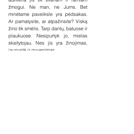
žmogui. Ne man, ne Jums. Bet 
minėtame paveiksle yra pėdsakas. 
Ar pamatysite, ar atpažinsite? Viską 
žino tik smėlis. Tarp dantų, batuose ir 
plaukuose. Nesipurtyk jo, mielas 
skaitytojau. Nes jis yra žinojimas, 
jaunystė ir gyvenimas.