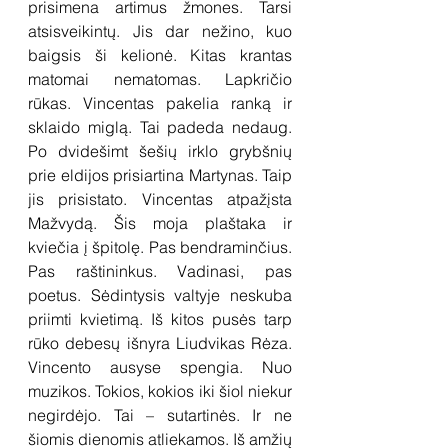
prisimena artimus žmones. Tarsi 
atsisveikintų. Jis dar nežino, kuo 
baigsis ši kelionė. Kitas krantas 
matomai nematomas. Lapkričio 
rūkas. Vincentas pakelia ranką ir 
sklaido miglą. Tai padeda nedaug. 
Po dvidešimt šešių irklo grybšnių 
prie eldijos prisiartina Martynas. Taip 
jis prisistato. Vincentas atpažįsta 
Mažvydą. Šis moja plaštaka ir 
kviečia į špitolę. Pas bendraminčius. 
Pas raštininkus. Vadinasi, pas 
poetus. Sėdintysis valtyje neskuba 
priimti kvietimą. Iš kitos pusės tarp 
rūko debesų išnyra Liudvikas Rėza. 
Vincento ausyse spengia. Nuo 
muzikos. Tokios, kokios iki šiol niekur 
negirdėjo. Tai – sutartinės. Ir ne 
šiomis dienomis atliekamos. Iš amžių 