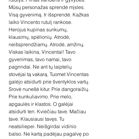
Mūsų personažas sprendė mįsles. 
Visą gyvenimą. Ir išsprendė. Kažkas 
laiko Vincento rutulį rankose. 
Herojus kupinas sunkumų, 
klausimų, spėlionių. Atrodė, 
neišsprendžiamų. Atrodė, amžinų. 
Viskas laikina, Vincentai! Tavo 
gyvenimas, tavo namai, tavo 
pagrindai. Ne ant tų laiptelių 
stovėjai tą vakarą. Tuomet Vincentas 
galėjo atsidurti prie šventyklos vartų. 
Srovė nunešė kitur. Prie dangoraižių. 
Prie kunkuliavimo. Prie melo, 
apgaulės ir klastos. O galėjai 
atsidurti ten. Kviečiau tave. Mačiau 
tave. Klausiausi tavęs. Tu 
neatsiliepei. Neišgirdai vidinio 
balso. Ne kartą padėjau pagalvę po 