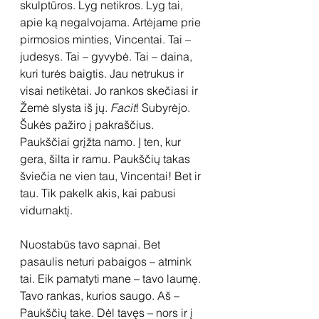
skulptūros. Lyg netikros. Lyg tai, 
apie ką negalvojama. Artėjame prie 
pirmosios minties, Vincentai. Tai – 
judesys. Tai – gyvybė. Tai – daina, 
kuri turės baigtis. Jau netrukus ir 
visai netikėtai. Jo rankos skečiasi ir 
Žemė slysta iš jų. 
Facit
! Subyrėjo. 
Šukės pažiro į pakraščius. 
Paukščiai grįžta namo. Į ten, kur 
gera, šilta ir ramu. Paukščių takas 
šviečia ne vien tau, Vincentai! Bet ir 
tau. Tik pakelk akis, kai pabusi 
vidurnaktį.
Nuostabūs tavo sapnai. Bet 
pasaulis neturi pabaigos – atmink 
tai. Eik pamatyti mane – tavo laumę. 
Tavo rankas, kurios saugo. Aš – 
Paukščių take. Dėl tavęs – nors ir į 