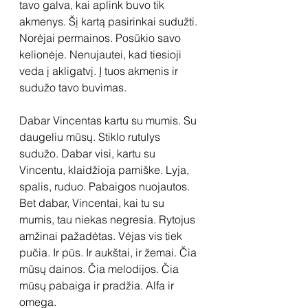
tavo galva, kai aplink buvo tik 
akmenys. Šį kartą pasirinkai sudužti. 
Norėjai permainos. Posūkio savo 
kelionėje. Nenujautei, kad tiesioji 
veda į akligatvį. Į tuos akmenis ir 
sudužo tavo buvimas.
Dabar Vincentas kartu su mumis. Su 
daugeliu mūsų. Stiklo rutulys 
sudužo. Dabar visi, kartu su 
Vincentu, klaidžioja pamiške. Lyja, 
spalis, ruduo. Pabaigos nuojautos. 
Bet dabar, Vincentai, kai tu su 
mumis, tau niekas negresia. Rytojus 
amžinai pažadėtas. Vėjas vis tiek 
pučia. Ir pūs. Ir aukštai, ir žemai. Čia 
mūsų dainos. Čia melodijos. Čia 
mūsų pabaiga ir pradžia. Alfa ir 
omega.