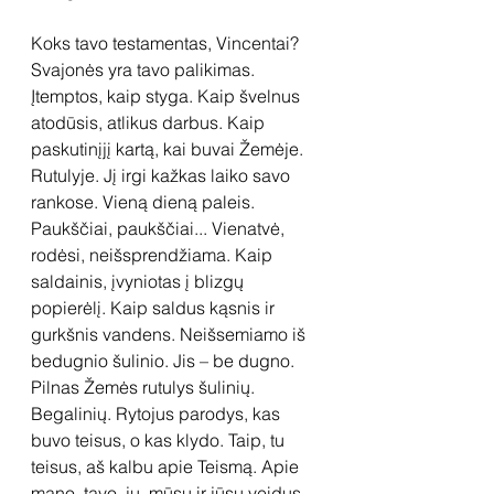
Koks tavo testamentas, Vincentai? 
Svajonės yra tavo palikimas. 
Įtemptos, kaip styga. Kaip švelnus 
atodūsis, atlikus darbus. Kaip 
paskutinįjį kartą, kai buvai Žemėje. 
Rutulyje. Jį irgi kažkas laiko savo 
rankose. Vieną dieną paleis. 
Paukščiai, paukščiai... Vienatvė, 
rodėsi, neišsprendžiama. Kaip 
saldainis, įvyniotas į blizgų 
popierėlį. Kaip saldus kąsnis ir 
gurkšnis vandens. Neišsemiamo iš 
bedugnio šulinio. Jis – be dugno. 
Pilnas Žemės rutulys šulinių. 
Begalinių. Rytojus parodys, kas 
buvo teisus, o kas klydo. Taip, tu 
teisus, aš kalbu apie Teismą. Apie 
mano, tavo, jų, mūsų ir jūsų veidus. 