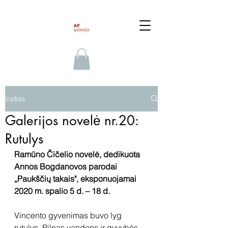
Įrašas
Galerijos novelė nr.20:
Rutulys
Ramūno Čičelio novelė, dedikuota 
Annos Bogdanovos parodai 
„Paukščių takais", eksponuojamai 
2020 m. spalio 5 d. – 18 d.
Vincento gyvenimas buvo lyg 
rutulys. Pilnas vandens ir gyvybės. 