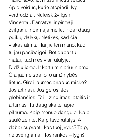
Apie veidus, kurie atspindi, lyg 
veidrodžiai. Nuleisk žvilgsnį, 
Vincentai. Pamatysi ir pirmąjį 
žvilgsnį, ir pirmąją meilę, ir dar daug 
puikių dalykų. Netikėk, kad čia 
viskas atimta. Tai jie ten mano, kad 
tu jau pasibaigei. Bet dabar tu 
matai, kad mes visi rutulyje. 
Didžiuliame. Ir kartu miniatiūriniame. 
Čia jau ne spalio, o amžinybės 
lietus. Girdi laumes anapus miško? 
Jos artinasi. Jos geros. Jos 
globiančios. Tai – žinojimas, ateitis ir 
artumas. Tu daug skaitei apie 
pilnumą. Kaip mėnuo danguje. Kaip 
saulė zenite. Kaip tavo rutulys. Ar 
dabar supranti, kas tuoj įvyks? Taip, 
neišvengiamai. Tos rankos – lyg iš 