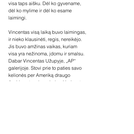
visa taps aišku. Dėl ko gyvename, 
dėl ko mylime ir dėl ko esame 
laimingi.
Vincentas visą laiką buvo laimingas, 
ir nieko klausinėti, regis, nereikėjo. 
Jis buvo amžinas vaikas, kuriam 
visa yra nežinoma, įdomu ir smalsu. 
Dabar Vincentas Užupyje, „AP“ 
galerijoje. Stovi prie to paties savo 
kelionės per Ameriką draugo 
Audriaus tapybos darbo. Horizontas 
čia, sako galeristė Vilma. Ji nueina 
paimti puodelį kavos, ir Vincentas 
padaro tai, kas paprastai 
draudžiama – paliečia drobėje 
nutapytą horizontą. 
Facit
, ilgai 
laukta akimirka atėjo. 