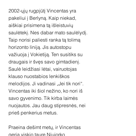
2002-ųjų rugpjūtį Vincentas yra 
pakeliui į Berlyną. Kaip niekad, 
aiškiai prisimena tą išleistuvių 
saulėtekį. Nes dabar mato saulėlydį. 
Taip norisi paliesti ranka tą tolimą 
horizonto liniją. Jis autostopu 
važiuoja į Vokietiją. Ten susitiks su 
draugais ir švęs savo gimtadienį. 
Saulė leidžiasi lėtai, vairuotojas 
klauso nuostabios lenkiškos 
melodijos. Ji vadinasi „Jei tik nori“. 
Vincentas iki šiol nežino, ko nori iš 
savo gyvenimo. Tik kirba laimės 
nuojautos. Jau daug stipresnės, nei 
prieš penkerius metus.
Praeina dešimt metų, ir Vincentas 
geria viskio taurę Niujorko 