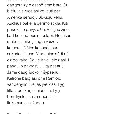
dangoraižyje esančiame bare. Su 
bičiuliais ruošiasi keliauti per 
Ameriką senuoju 66-uoju keliu. 
Audrius pakelia gėrimo stiklą. Kiti 
paseka jo pavyzdžiu. Visi jau žino, 
kad kelionė bus nuostabi. Henrikas 
rankose laiko įjungtą vaizdo 
kamerą. Iš šios kelionės bus 
sukurtas filmas. Vincentas sėdi už 
džipo vairo. Saulė ir vėl leidžiasi. Į 
pasaulio pakraštį. Į kitą pasaulį. 
Jame daug juoko ir šypsenų. 
Kelionė baigiasi prie Ramiojo 
vandenyno. Kelias įveiktas. Lyg 
tiltas, per kurį seniai eita. Lyg 
bendrystės su žmonėmis ir 
linksmumo pažadas.