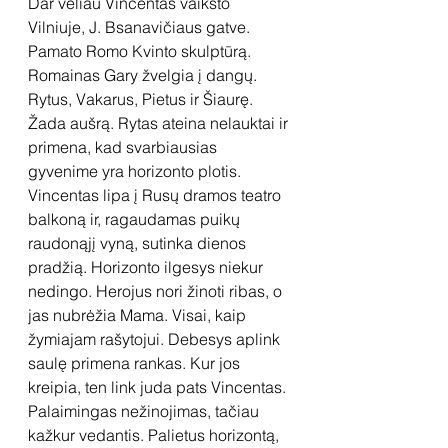
Dar vėliau Vincentas vaikšto 
Vilniuje, J. Bsanavičiaus gatve. 
Pamato Romo Kvinto skulptūrą. 
Romainas Gary žvelgia į dangų. 
Rytus, Vakarus, Pietus ir Šiaurę. 
Žada aušrą. Rytas ateina nelauktai ir 
primena, kad svarbiausias 
gyvenime yra horizonto plotis. 
Vincentas lipa į Rusų dramos teatro 
balkoną ir, ragaudamas puikų 
raudonąjį vyną, sutinka dienos 
pradžią. Horizonto ilgesys niekur 
nedingo. Herojus nori žinoti ribas, o 
jas nubrėžia Mama. Visai, kaip 
žymiajam rašytojui. Debesys aplink 
saulę primena rankas. Kur jos 
kreipia, ten link juda pats Vincentas. 
Palaimingas nežinojimas, tačiau 
kažkur vedantis. Palietus horizontą, 