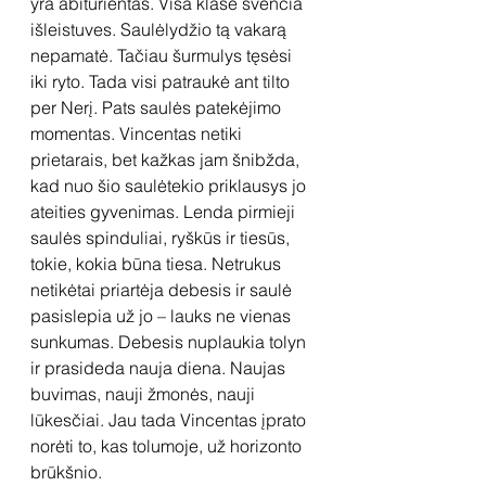
yra abiturientas. Visa klasė švenčia 
išleistuves. Saulėlydžio tą vakarą 
nepamatė. Tačiau šurmulys tęsėsi 
iki ryto. Tada visi patraukė ant tilto 
per Nerį. Pats saulės patekėjimo 
momentas. Vincentas netiki 
prietarais, bet kažkas jam šnibžda, 
kad nuo šio saulėtekio priklausys jo 
ateities gyvenimas. Lenda pirmieji 
saulės spinduliai, ryškūs ir tiesūs, 
tokie, kokia būna tiesa. Netrukus 
netikėtai priartėja debesis ir saulė 
pasislepia už jo – lauks ne vienas 
sunkumas. Debesis nuplaukia tolyn 
ir prasideda nauja diena. Naujas 
buvimas, nauji žmonės, nauji 
lūkesčiai. Jau tada Vincentas įprato 
norėti to, kas tolumoje, už horizonto 
brūkšnio.