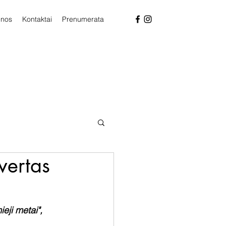
enos
Kontaktai
Prenumerata
vertas
ji metai", 