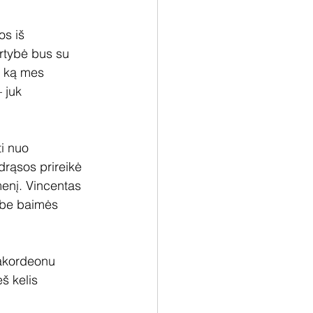
os iš 
rtybė bus su 
, ką mes 
 juk 
i nuo 
 drąsos prireikė 
menį. Vincentas 
i be baimės 
 akordeonu 
š kelis 