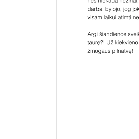
nes niekada nežinai,
darbai bylojo, jog jok
visam laikui atimti n
Argi šiandienos svei
taurę?! Už kiekvieno
žmogaus pilnatvę!