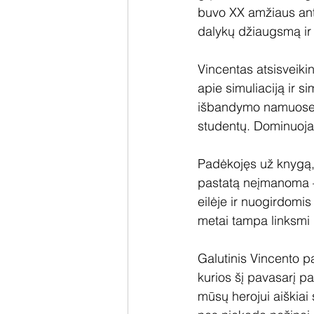
buvo XX amžiaus antr
dalykų džiaugsmą ir b
Vincentas atsisveikin
apie simuliaciją ir 
išbandymo namuose. 
studentų. Dominuoja 
Padėkojęs už knygą, V
pastatą neįmanoma – 
eilėje ir nuogirdomis
metai tampa linksmi 
Galutinis Vincento pa
kurios šį pavasarį p
mūsų herojui aiškiai 