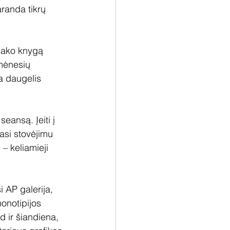
randa tikrų 
isako knygą 
mėnesių 
a daugelis 
eansą. Įeiti į 
asi stovėjimu 
– keliamieji 
 AP galerija, 
onotipijos 
d ir šiandiena, 