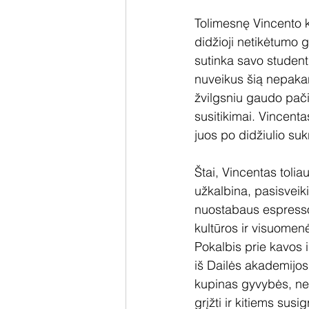
Tolimesnę Vincento ke
didžioji netikėtumo g
sutinka savo studentų
nuveikus šią nepakar
žvilgsniu gaudo pači
susitikimai. Vincenta
juos po didžiulio suk
Štai, Vincentas tolia
užkalbina, pasisveiki
nuostabaus espresso 
kultūros ir visuomenė
Pokalbis prie kavos i
iš Dailės akademijos
kupinas gyvybės, nes
grįžti ir kitiems sus