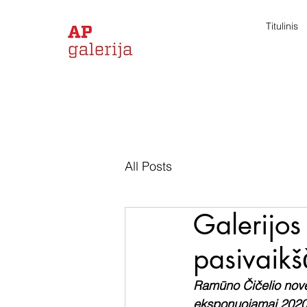
Titulinis
All Posts
Galerijos
pasivaikš
Ramūno Čičelio novel
eksponuojamai 2020 