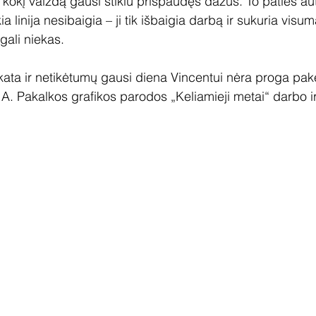
 kokį vaizdą gausi stiklu prispaudęs dažus. To paties aut
ia linija nesibaigia – ji tik išbaigia darbą ir sukuria visu
egali niekas.
kata ir netikėtumų gausi diena Vincentui nėra proga pake
 A. Pakalkos grafikos parodos „Keliamieji metai“ darbo ir