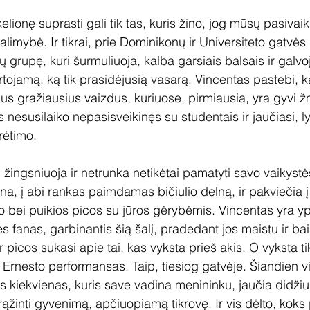
lionę suprasti gali tik tas, kuris žino, jog mūsų pasivaik
alimybė. Ir tikrai, prie Dominikonų ir Universiteto gatvės
 grupę, kuri šurmuliuoja, kalba garsiais balsais ir galvoj
tojamą, ką tik prasidėjusią vasarą. Vincentas pastebi, 
us gražiausius vaizdus, kuriuose, pirmiausia, yra gyvi ž
s nesusilaiko nepasisveikinęs su studentais ir jaučiasi, ly
rėtimo.
u žingsniuoja ir netrunka netikėtai pamatyti savo vaikystė
na, į abi rankas paimdamas bičiulio delną, ir pakviečia į
bei puikios picos su jūros gėrybėmis. Vincentas yra ypa
s fanas, garbinantis šią šalį, pradedant jos maistu ir ba
r picos sukasi apie tai, kas vyksta prieš akis. O vyksta t
 Ernesto performansas. Taip, tiesiog gatvėje. Šiandien vi
 kiekvienas, kuris save vadina menininku, jaučia didžiul
igrąžinti gyvenimą, apčiuopiamą tikrovę. Ir vis dėlto, kok