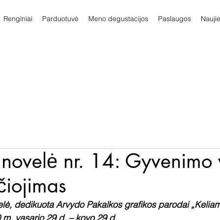
Renginiai
Parduotuvė
Meno degustacijos
Paslaugos
Nauji
 novelė nr. 14: Gyvenimo 
čiojimas
ė, dedikuota Arvydo Pakalkos grafikos parodai „Keliamie
m. vasario 29 d. – kovo 29 d.