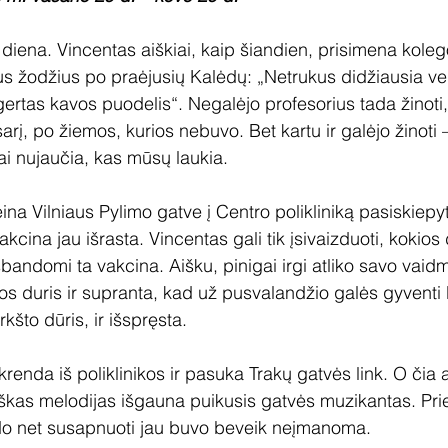
diena. Vincentas aiškiai, kaip šiandien, prisimena koleg
us žodžius po praėjusių Kalėdų: „Netrukus didžiausia ve
gertas kavos puodelis“. Negalėjo profesorius tada žinoti
į, po žiemos, kurios nebuvo. Bet kartu ir galėjo žinoti –
ai nujaučia, kas mūsų laukia.
na Vilniaus Pylimo gatve į Centro polikliniką pasiskiepyt
akcina jau išrasta. Vincentas gali tik įsivaizduoti, kokios
išbandomi ta vakcina. Aišku, pinigai irgi atliko savo vaid
ikos duris ir supranta, kad už pusvalandžio galės gyvent
rkšto dūris, ir išspręsta.
krenda iš poliklinikos ir pasuka Trakų gatvės link. O čia
kas melodijas išgauna puikusis gatvės muzikantas. Prie
do net susapnuoti jau buvo beveik neįmanoma.