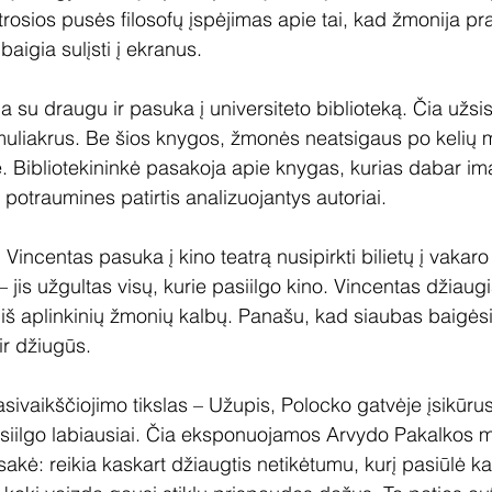
osios pusės filosofų įspėjimas apie tai, kad žmonija pra
aigia sulįsti į ekranus.
a su draugu ir pasuka į universiteto biblioteką. Čia užs
simuliakrus. Be šios knygos, žmonės neatsigaus po kelių 
Bibliotekininkė pasakoja apie knygas, kurias dabar im
potraumines patirtis analizuojantys autoriai.
incentas pasuka į kino teatrą nusipirkti bilietų į vakaro s
jis užgultas visų, kurie pasiilgo kino. Vincentas džiaugi
 iš aplinkinių žmonių kalbų. Panašu, kad siaubas baigėsi 
ir džiugūs.
sivaikščiojimo tikslas – Užupis, Polocko gatvėje įsikūrusi
asiilgo labiausiai. Čia eksponuojamos Arvydo Pakalkos m
sakė: reikia kaskart džiaugtis netikėtumu, kurį pasiūlė ka