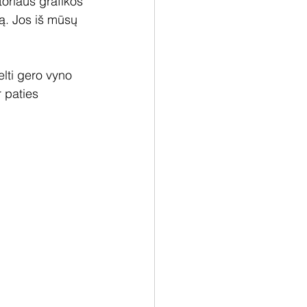
oriaus grafikos 
mą. Jos iš mūsų 
lti gero vyno 
 paties 