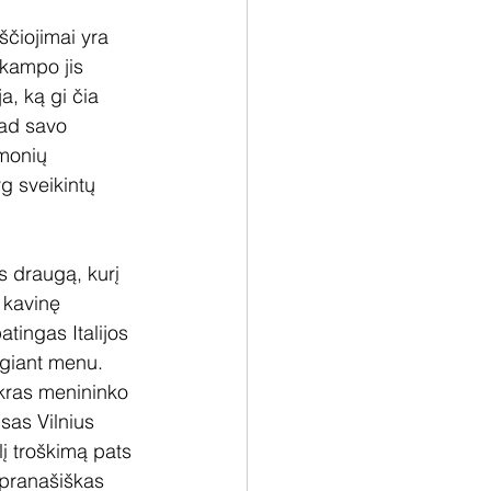
ščiojimai yra 
 kampo jis 
a, ką gi čia 
kad savo 
monių 
g sveikintų 
s draugą, kurį 
 kavinę 
tingas Italijos 
igiant menu. 
ikras menininko 
sas Vilnius 
į troškimą pats 
s pranašiškas 