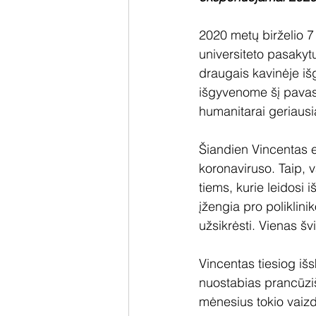
2020 metų birželio 7 
universiteto pasakyt
draugais kavinėje iš
išgyvenome šį pavasar
humanitarai geriausi
Šiandien Vincentas ei
koronaviruso. Taip, v
tiems, kurie leidosi 
įžengia pro poliklin
užsikrėsti. Vienas švi
Vincentas tiesiog išs
nuostabias prancūziš
mėnesius tokio vaiz