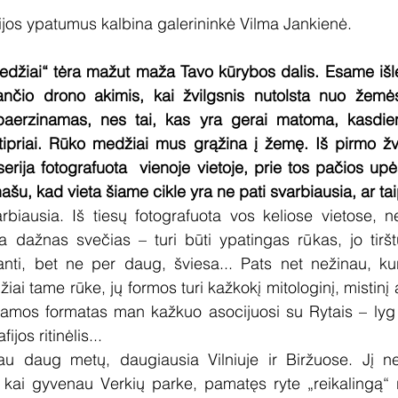
fijos ypatumus kalbina galerininkė Vilma Jankienė.
edžiai“ tėra mažut maža Tavo kūrybos dalis. Esame išle
ančio drono akimis, kai žvilgsnis nutolsta nuo žemė
aerzinamas, nes tai, kas yra gerai matoma, kasdieni
ipriai. Rūko medžiai mus grąžina į žemę. Iš pirmo žvi
rija fotografuota  vienoje vietoje, prie tos pačios upės,
ašu, kad vieta šiame cikle yra ne pati svarbiausia, ar tai
arbiausia. Iš tiesų fotografuota vos keliose vietose, 
dažnas svečias – turi būti ypatingas rūkas, jo tiršt
nti, bet ne per daug, šviesa... Pats net nežinau, kur 
ai tame rūke, jų formos turi kažkokį mitologinį, mistinį at
oramos formatas man kažkuo asocijuosi su Rytais – lyg 
ijos ritinėlis...
au daug metų, daugiausia Vilniuje ir Biržuose. Jį ne
, kai gyvenau Verkių parke, pamatęs ryte „reikalingą“ 