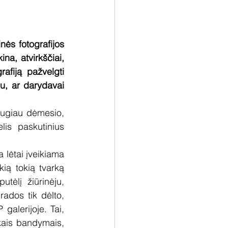
ės fotografijos 
a, atvirkščiai, 
afiją pažvelgti 
, ar darydavai 
augiau dėmesio, 
is paskutinius 
 lėtai įveikiama 
ią tokią tvarką 
ėlį žiūrinėju, 
ados tik dėlto, 
alerijoje. Tai, 
kais bandymais, 