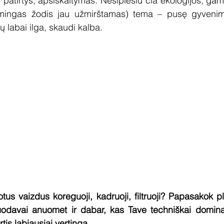
 patirtys, apsiskaitymas. Nesiplėsiu čia ekologijos, gam
smingas žodis jau užmirštamas) tema – pusę gyvenimo
ų labai ilga, skaudi kalba.
tus vaizdus koreguoji, kadruoji, filtruoji? Papasakok pl
odavai anuomet ir dabar, kas Tave techniškai domina
rtis labiausiai vertinga.