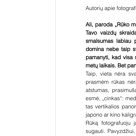
Autorių apie fotogra
Ali, paroda „Rūko m
Tavo vaizdų skraid
smalsumas labiau p
domina nebe taip st
pamanyti, kad visa se
metų laikais. Bet pan
Taip, vieta nėra sv
prasmėm rūkas nėra 
atstumas, prasimuša
esmė, „cinkas“: medži
tas vertikalios pan
japono ar kino kaligraf
Rūką fotografuoju j
sugauti. Pavyzdžiui