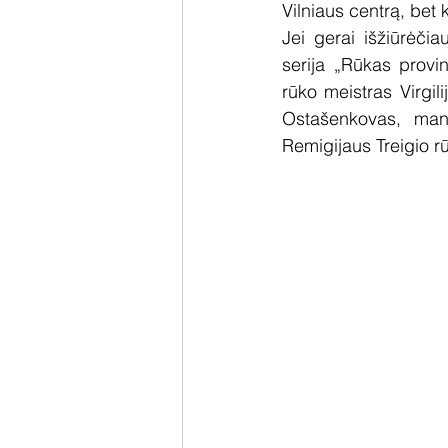
Vilniaus centrą, bet
Jei gerai išžiūrėči
serija „Rūkas provin
rūko meistras Virgil
Ostašenkovas, man į
Remigijaus Treigio rū