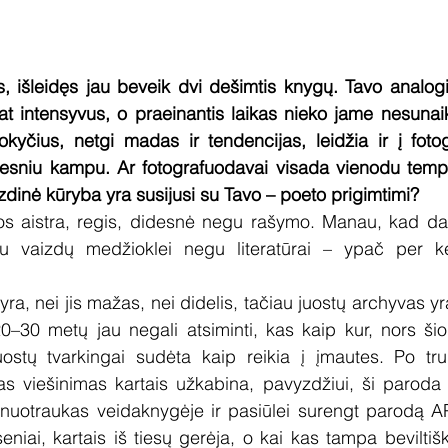
s, išleidęs jau beveik dvi dešimtis knygų. Tavo analogin
t intensyvus, o praeinantis laikas nieko jame nesunaikin
okyčius, netgi madas ir tendencijas, leidžia ir į fotogr
atesniu kampu. Ar fotografuodavai visada vienodu tempu
zdinė kūryba yra susijusi su Tavo – poeto prigimtimi?
fijos aistra, regis, didesnė negu rašymo. Manau, kad d
au vaizdų medžioklei negu literatūrai – ypač per kel
ra, nei jis mažas, nei didelis, tačiau juostų archyvas yra
–30 metų jau negali atsiminti, kas kaip kur, nors šiok
stų tvarkingai sudėta kaip reikia į įmautes. Po truput
as viešinimas kartais užkabina, pavyzdžiui, ši paroda r
uotraukas veidaknygėje ir pasiūlei surengt parodą AP g
eniai, kartais iš tiesų gerėja, o kai kas tampa beviltiš