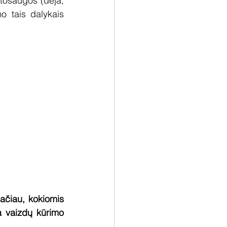
tosaugos (deja, 
 tais dalykais 
ačiau, kokiomis 
 vaizdų kūrimo 