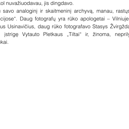
 kol nuvažiuodavau, jis dingdavo.
au savo analoginį ir skaitmeninį archyvą, manau, rastų
cijose“. Daug fotografų yra rūko apologetai – Vilniuje
ijus Usinavičius, daug rūko fotografavo Stasys Žvirgžd
strigę Vytauto Pletkaus „Tiltai“ ir, žinoma, neprily
kai.