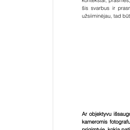
kontekstai, prasmės,
šis svarbus ir pra
užsiiminėjau, tad būt
Ar objektyvu išsaugo
kameromis fotografu
prigimtyje, kokia pati