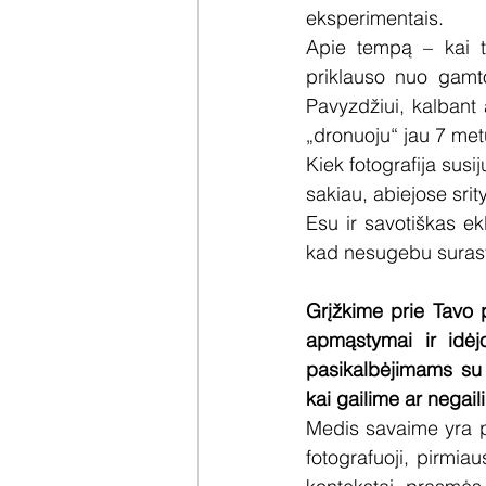
eksperimentais.
Apie tempą – kai ti
priklauso nuo gamto
Pavyzdžiui, kalbant 
„dronuoju“ jau 7 met
Kiek fotografija susi
sakiau, abiejose srit
Esu ir savotiškas ekl
kad nesugebu surast, 
Grįžkime prie Tavo 
apmąstymai ir idėj
pasikalbėjimams su 
kai gailime ar negai
Medis savaime yra p
fotografuoji, pirmiau