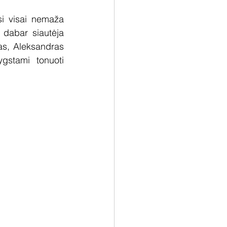
si visai nemaža 
 dabar siautėja 
as, Aleksandras 
gstami tonuoti 