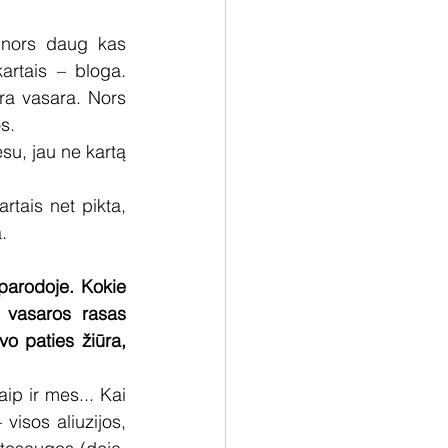
 nors daug kas 
artais – bloga. 
ra vasara. Nors 
s.
su, jau ne kartą 
rtais net pikta, 
.
arodoje. Kokie 
 vasaros rasas 
 paties žiūra, 
p ir mes... Kai 
visos aliuzijos, 