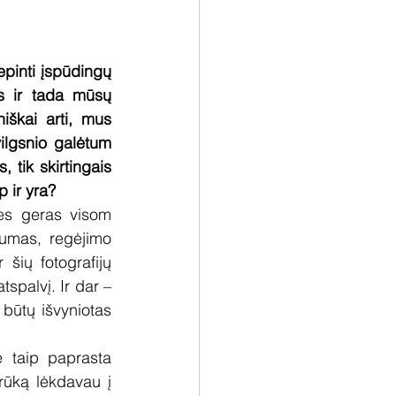
pinti įspūdingų 
s ir tada mūsų 
škai arti, mus 
lgsnio galėtum 
 tik skirtingais 
p ir yra?
nes geras visom 
umas, regėjimo 
šių fotografijų 
spalvį. Ir dar – 
būtų išvyniotas 
 taip paprasta 
rūką lėkdavau į 