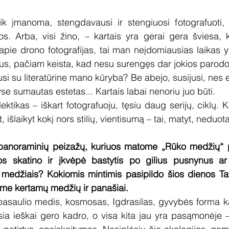
k įmanoma, stengdavausi ir stengiuosi fotografuoti,
s. Arba, visi žino, – kartais yra gerai gera šviesa, k
apie drono fotografijas, tai man neįdomiausias laikas y
us, pačiam keista, kad nesu surengęs dar jokios parodo
jusi su literatūrine mano kūryba? Be abejo, susijusi, nes e
yse sumautas estetas... Kartais labai nenoriu juo būti.
ektikas – iškart fotografuoju, tęsiu daug serijų, ciklų. Ka
išlaikyt kokį nors stilių, vientisumą – tai, matyt, neduota
panoraminių peizažų, kuriuos matome „Rūko medžių“ p
os skatino ir įkvėpė bastytis po gilius pusnynus ar
medžiais? Kokiomis mintimis pasipildo šios dienos Tavo
lime kertamų medžių ir panašiai.
asaulio medis, kosmosas, Igdrasilas, gyvybės forma kai
sia ieškai gero kadro, o visa kita jau yra pasąmonėje – 