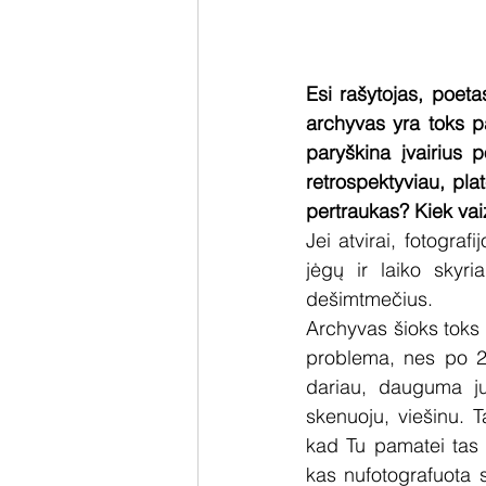
Esi rašytojas, poeta
archyvas yra toks pa
paryškina įvairius p
retrospektyviau, pl
pertraukas? Kiek vai
Jei atvirai, fotogra
jėgų ir laiko skyri
dešimtmečius.
Archyvas šioks toks y
problema, nes po 20
dariau, dauguma juo
skenuoju, viešinu. T
kad Tu pamatei tas n
kas nufotografuota s