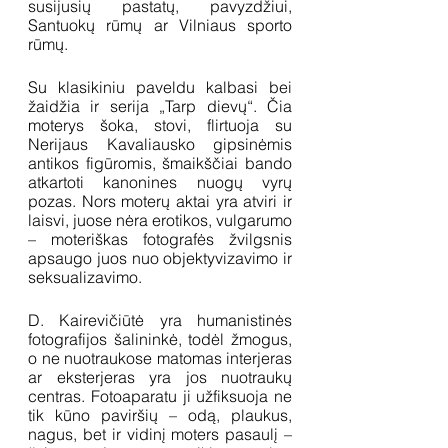
susijusių pastatų, pavyzdžiui, 
Santuokų rūmų ar Vilniaus sporto 
rūmų. 
Su klasikiniu paveldu kalbasi bei 
žaidžia ir serija „Tarp dievų“. Čia 
moterys šoka, stovi, flirtuoja su 
Nerijaus Kavaliausko gipsinėmis 
antikos figūromis, šmaikščiai bando 
atkartoti kanonines nuogų vyrų 
pozas. Nors moterų aktai yra atviri ir 
laisvi, juose nėra erotikos, vulgarumo 
– moteriškas fotografės žvilgsnis 
apsaugo juos nuo objektyvizavimo ir 
seksualizavimo. 
D. Kairevičiūtė yra humanistinės 
fotografijos šalininkė, todėl žmogus, 
o ne nuotraukose matomas interjeras 
ar eksterjeras yra jos nuotraukų 
centras. Fotoaparatu ji užfiksuoja ne 
tik kūno paviršių – odą, plaukus, 
nagus, bet ir vidinį moters pasaulį – 