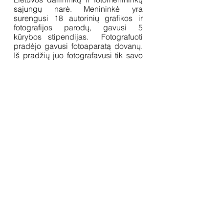
sąjungų narė. Menininkė yra 
surengusi 18 autorinių grafikos ir 
fotografijos parodų, gavusi 5 
kūrybos stipendijas.  Fotografuoti 
pradėjo gavusi fotoaparatą dovanų. 
Iš pradžių juo fotografavusi tik savo 
grafikos darbus, ilgainiui ėmė su juo 
keliauti į „gatves“ ir dokumentuoti 
supančią aplinką ir žmones. Šiuo 
metu D. Kairevičiūtė dirba fotografe 
kultūros savaitraštyje „Literatūra ir 
menas“. 
Rodyti viską
Naujausi įrašai