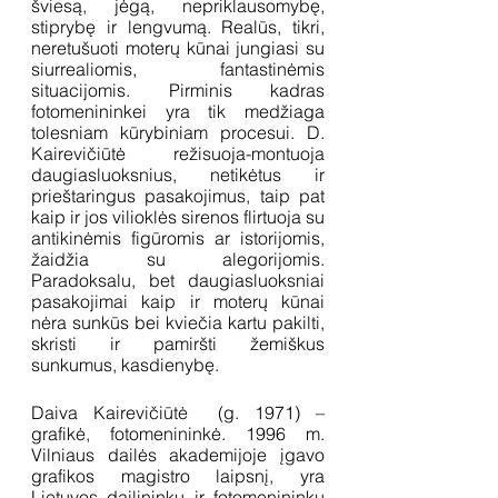
šviesą, jėgą, nepriklausomybę, 
stiprybę ir lengvumą. Realūs, tikri, 
neretušuoti moterų kūnai jungiasi su 
siurrealiomis, fantastinėmis 
situacijomis. Pirminis kadras 
fotomenininkei yra tik medžiaga 
tolesniam kūrybiniam procesui. D. 
Kairevičiūtė režisuoja-montuoja 
daugiasluoksnius, netikėtus ir 
prieštaringus pasakojimus, taip pat 
kaip ir jos vilioklės sirenos flirtuoja su 
antikinėmis figūromis ar istorijomis, 
žaidžia su alegorijomis. 
Paradoksalu, bet daugiasluoksniai 
pasakojimai kaip ir moterų kūnai 
nėra sunkūs bei kviečia kartu pakilti, 
skristi ir pamiršti žemiškus 
sunkumus, kasdienybę. 
Daiva Kairevičiūtė  (g. 1971) – 
grafikė, fotomenininkė. 1996 m. 
Vilniaus dailės akademijoje įgavo 
grafikos magistro laipsnį, yra 
Lietuvos dailininkų ir fotomenininkų 