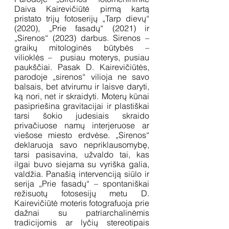
Daiva Kairevičiūtė pirmą kartą 
pristato trijų fotoserijų „Tarp dievų“ 
(2020), „Prie fasadų“ (2021) ir 
„Sirenos“ (2023) darbus. Sirenos – 
graikų mitologinės būtybės – 
vilioklės –  pusiau moterys, pusiau 
paukščiai. Pasak D. Kairevičiūtės, 
parodoje „sirenos“ vilioja ne savo 
balsais, bet atvirumu ir laisve daryti, 
ką nori, net ir skraidyti. Moterų kūnai 
pasipriešina gravitacijai ir plastiškai 
tarsi šokio judesiais skraido 
privačiuose namų interjeruose ar 
viešose miesto erdvėse. „Sirenos“ 
deklaruoja savo nepriklausomybę, 
tarsi pasisavina, užvaldo tai, kas 
ilgai buvo siejama su vyriška galia, 
valdžia. Panašią intervenciją siūlo ir 
serija „Prie fasadų“ – spontaniškai 
režisuotų fotosesijų metu D. 
Kairevičiūtė moteris fotografuoja prie 
dažnai su patriarchalinėmis 
tradicijomis ar lyčių stereotipais 