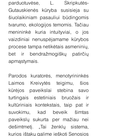
parduotuvėse, L. Skripkutės-
Gutauskienės kūryba susisieja su 
šiuolaikiniam pasauliui būdingomis 
tvarumo, ekologijos temomis. Tačiau 
menininkė kuria intuityviai, o jos  
vaizdiniai nenuspėjamame kūrybos 
procese tampa netikėtais asmeninių, 
bet ir bendražmogiškų patirčių 
apmąstymais. 
Parodos kuratorės, menotyrininkės 
Laimos Kreivytės teigimu, šios 
kūrėjos paveikslai stebina savo 
turtingais estetiniais bruožais ir 
kultūriniais kontekstais, taip pat ir 
suvokimu, kad beveik šimtas 
paveikslų sukurta per mažiau nei 
dešimtmetį. „Tai ženklų sistema, 
kurios ištakų galime ieškoti Senosios 