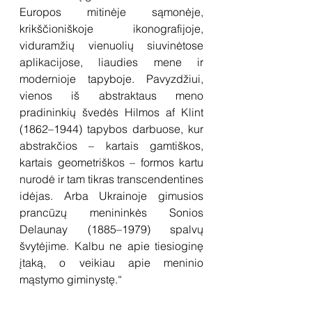
Europos mitinėje sąmonėje, 
krikščioniškoje ikonografijoje, 
viduramžių vienuolių siuvinėtose 
aplikacijose, liaudies mene ir 
modernioje tapyboje. Pavyzdžiui, 
vienos iš abstraktaus meno 
pradininkių švedės Hilmos af Klint 
(1862–1944) tapybos darbuose, kur 
abstrakčios – kartais gamtiškos, 
kartais geometriškos – formos kartu 
nurodė ir tam tikras transcendentines 
idėjas. Arba Ukrainoje gimusios 
prancūzų menininkės Sonios 
Delaunay (1885–1979) spalvų 
švytėjime. Kalbu ne apie tiesioginę 
įtaką, o veikiau apie meninio 
mąstymo giminystę.“