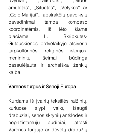
dvyniai“, „Laikrodis“, „Nidos 
amuletas“, „Siluetas“, „Velykos“ ar 
„Gėlė Marijai“... abstrakčių paveikslų 
pavadinimai tampa kompaso 
koordinatėmis. Iš lėto šiame 
plačiame L. Skripkutės-
Gutauskienės erdvėlaikyje atsiveria 
tarpkultūrinės, religinės istorijos, 
menininkų šeimai būdinga 
pasaulėjauta ir archaiška ženklų 
kalba. 
Varėnos turgus ir Senoji Europa
Kurdama iš įvairių tekstilės raižinių, 
kuriuose slypi vaikų išaugti 
drabužiai, senos skrynių antklodės ir 
nepažįstamųjų audiniai, atrasti 
Varėnos turguje ar dėvėtų drabužių 