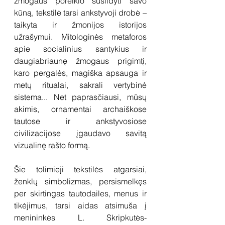
žmogaus poreikio sušildyti savo 
kūną, tekstilė tarsi ankstyvoji drobė – 
taikyta ir žmonijos istorijos 
užrašymui. Mitologinės metaforos 
apie socialinius santykius ir 
daugiabriaunę žmogaus prigimtį, 
karo pergalės, magiška apsauga ir 
metų ritualai, sakrali vertybinė 
sistema... Net paprasčiausi, mūsų 
akimis, ornamentai archaiškose 
tautose ir ankstyvosiose 
civilizacijose įgaudavo savitą 
vizualinę rašto formą. 
Šie tolimieji tekstilės atgarsiai, 
ženklų simbolizmas, persismelkęs 
per skirtingas tautodailes, menus ir 
tikėjimus, tarsi aidas atsimuša į 
menininkės L. Skripkutės-