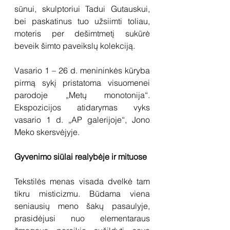
sūnui, skulptoriui Tadui Gutauskui, 
bei paskatinus tuo užsiimti toliau, 
moteris per dešimtmetį sukūrė 
beveik šimto paveikslų kolekciją. 
Vasario 1 – 26 d. menininkės kūryba 
pirmą sykį pristatoma visuomenei 
parodoje „Metų monotonija“. 
Ekspozicijos atidarymas vyks 
vasario 1 d. „AP galerijoje“, Jono 
Meko skersvėjyje.
Gyvenimo siūlai realybėje ir mituose
Tekstilės menas visada dvelkė tam 
tikru misticizmu. Būdama viena 
seniausių meno šakų pasaulyje, 
prasidėjusi nuo elementaraus 