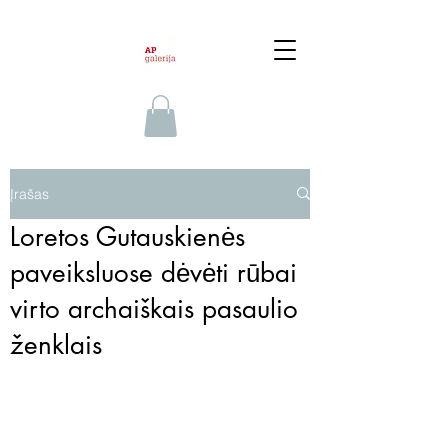
Įrašas
Loretos Gutauskienės
paveiksluose dėvėti rūbai
virto archaiškais pasaulio
ženklais