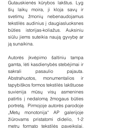
Gutauskienės kūrybos lakštus. Lyg 
šių laikų moira, ji kloja savų ir 
svetimų žmonių nebenaudojamus 
tekstilės audinius į daugiasluoksnes 
būties istorijas-koliažus. Auksiniu 
siūlu jiems suteikia naują gyvybę ar 
ją sunaikina.
Autorės įkvėpimo šaltiniu tampa 
gamta, lėti kasdienybės stebėjimai ir 
sakrali pasaulio pajauta. 
Abstrahuotos, monumentalios ir 
tapybiškos formos tekstilės lakštuose 
suvienija mūsų visų asmenines 
patirtis į nedalomą žmogaus būties 
portretą.  Pirmojoje autorės parodoje 
„Metų monotonija“ AP galerijoje 
žiūrovams pristatomi didelio, 1-2 
metrų formato tekstilės paveikslai. 