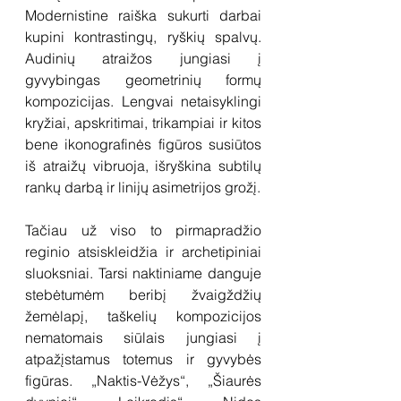
Modernistine raiška sukurti darbai 
kupini kontrastingų, ryškių spalvų. 
Audinių atraižos jungiasi į 
gyvybingas geometrinių formų 
kompozicijas. Lengvai netaisyklingi 
kryžiai, apskritimai, trikampiai ir kitos 
bene ikonografinės figūros susiūtos 
iš atraižų vibruoja, išryškina subtilų 
rankų darbą ir linijų asimetrijos grožį. 
Tačiau už viso to pirmapradžio 
reginio atsiskleidžia ir archetipiniai 
sluoksniai. Tarsi naktiniame danguje 
stebėtumėm beribį žvaigždžių 
žemėlapį, taškelių kompozicijos 
nematomais siūlais jungiasi į 
atpažįstamus totemus ir gyvybės 
figūras. „Naktis-Vėžys“, „Šiaurės 