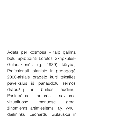
Adata per kosmosą – taip galima 
būtų apibūdinti Loretos Skripkutės-
Gutauskienės (g. 1939) kūrybą. 
Profesionali pianistė ir pedagogė 
2000-aisiais pradėjo kurti tekstilės 
paveikslus iš panaudotų šeimos 
drabužių ir buities audinių. 
Pastebėjus autorės savitumą 
vizualiuose menuose gerai 
žinomiems artimiesiems, t.y. vyrui, 
dailininkui Leonardui Gutauskui ir 