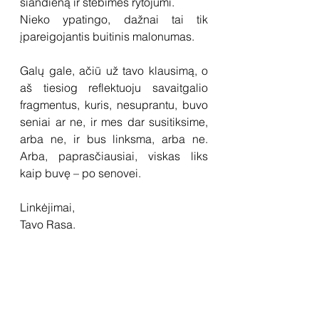
šiandieną ir stebimės rytojumi.
Nieko ypatingo, dažnai tai tik 
įpareigojantis buitinis malonumas.  
Galų gale, ačiū už tavo klausimą, o 
aš tiesiog reflektuoju savaitgalio 
fragmentus, kuris, nesuprantu, buvo 
seniai ar ne, ir mes dar susitiksime, 
arba ne, ir bus linksma, arba ne. 
Arba, paprasčiausiai, viskas liks 
kaip buvę – po senovei.
Linkėjimai,
Tavo Rasa.