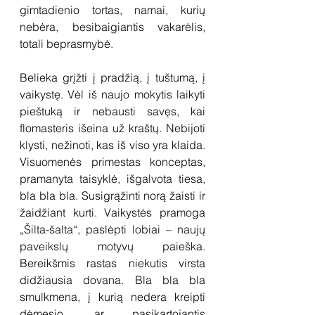
gimtadienio tortas, namai, kurių 
nebėra, besibaigiantis vakarėlis, 
totali beprasmybė. 
Belieka grįžti į pradžią, į tuštumą, į 
vaikystę. Vėl iš naujo mokytis laikyti 
pieštuką ir nebausti savęs, kai 
flomasteris išeina už kraštų. Nebijoti 
klysti, nežinoti, kas iš viso yra klaida. 
Visuomenės primestas konceptas, 
pramanyta taisyklė, išgalvota tiesa, 
bla bla bla. Susigrąžinti norą žaisti ir 
žaidžiant kurti. Vaikystės pramoga 
„Šilta-šalta“, paslėpti lobiai – naujų 
paveikslų motyvų paieška. 
Bereikšmis rastas niekutis virsta 
didžiausia dovana. Bla bla bla 
smulkmena, į kurią nedera kreipti 
dėmesio, ar pasikartojantis 