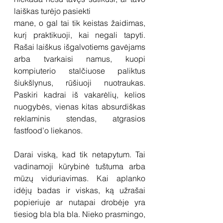
laiškas turėjo pasiekti
mane, o gal tai tik keistas žaidimas, 
kurį praktikuoji, kai negali tapyti. 
Rašai laiškus išgalvotiems gavėjams 
arba tvarkaisi namus, kuopi 
kompiuterio stalčiuose paliktus 
šiukšlynus, rūšiuoji nuotraukas. 
Paskiri kadrai iš vakarėlių, kelios 
nuogybės, vienas kitas absurdiškas 
reklaminis stendas, atgrasios 
fastfood’o liekanos.
Darai viską, kad tik netapytum. Tai 
vadinamoji kūrybinė tuštuma arba 
mūzų viduriavimas. Kai aplanko 
idėjų badas ir viskas, ką užrašai 
popieriuje ar nutapai drobėje yra 
tiesiog bla bla bla. Nieko prasmingo, 