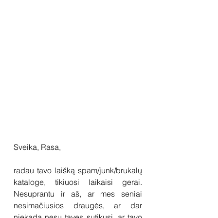
Sveika, Rasa,
radau tavo laišką spam/junk/brukalų 
kataloge, tikiuosi laikaisi gerai. 
Nesuprantu ir aš, ar mes seniai 
nesimačiusios draugės, ar dar 
niekada nesu tavęs sutikusi, ar tavo 