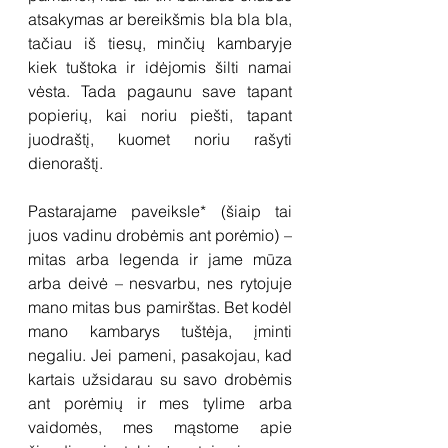
atsakymas ar bereikšmis bla bla bla, 
tačiau iš tiesų, minčių kambaryje 
kiek tuštoka ir idėjomis šilti namai 
vėsta. Tada pagaunu save tapant 
popierių, kai noriu piešti, tapant 
juodraštį, kuomet noriu rašyti 
dienoraštį.  
Pastarajame paveiksle* (šiaip tai 
juos vadinu drobėmis ant porėmio) – 
mitas arba legenda ir jame mūza 
arba deivė – nesvarbu, nes rytojuje 
mano mitas bus pamirštas. Bet kodėl 
mano kambarys tuštėja, įminti 
negaliu. Jei pameni, pasakojau, kad 
kartais užsidarau su savo drobėmis 
ant porėmių ir mes tylime arba 
vaidomės, mes mąstome apie 