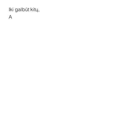
Iki galbūt kitų,
A
Apie autorę
Rasa Deveikytė (g. 1995) 2022 m. 
baigė tapybos magistro studijas 
Vilniaus dailės akademijoje. Dar 
studijuodama menininkė yra pelniusi 
Nacionalinio M.K.Čiurlionio dailės 