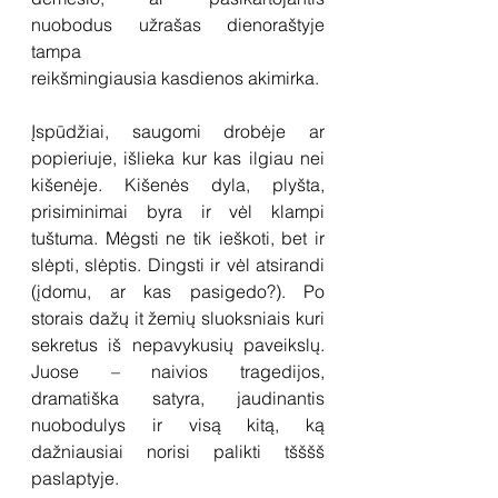
nuobodus užrašas dienoraštyje 
tampa
reikšmingiausia kasdienos akimirka.
Įspūdžiai, saugomi drobėje ar 
popieriuje, išlieka kur kas ilgiau nei 
kišenėje. Kišenės dyla, plyšta, 
prisiminimai byra ir vėl klampi 
tuštuma. Mėgsti ne tik ieškoti, bet ir 
slėpti, slėptis. Dingsti ir vėl atsirandi 
(įdomu, ar kas pasigedo?). Po 
storais dažų it žemių sluoksniais kuri 
sekretus iš nepavykusių paveikslų. 
Juose – naivios tragedijos, 
dramatiška satyra, jaudinantis 
nuobodulys ir visą kitą, ką 
dažniausiai norisi palikti tšššš 
paslaptyje.