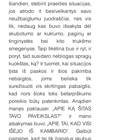
šiandien, stebint praeities situacijas, 
jos atrodo it besivelkantys savo 
neužbaigtumu juodraščiai, nes vis 
tik, nedaug kas buvo išsakyta dėl 
skubotumo ar kuklumo, pagirių ar 
tinginystės bei kito triukšmo 
smegenyse. Taip tikėtina bus ir ryt, ir 
poryt, tad susidaro neblogas spragų 
kuokštas, ką? Ir tuomet, kai situacijos 
tįsta iš paskos ir šios pakimba 
nebaigtos, joms belieka tik 
surežisuoti vis skirtingas pabaigtis, 
kad nors šioks toks betarpiškumo 
poreikis būtų patenkintas. Anądien 
manęs paklausei „APIE KĄ ŠITAS 
TAVO PAVEIKSLAS?“ ir mano 
atsakymas buvo „APIE TAI, KAD VISI 
IŠĖJO IŠ KAMBARIO“. Galbūt 
pamanei, kad tai tik banalus skubus 