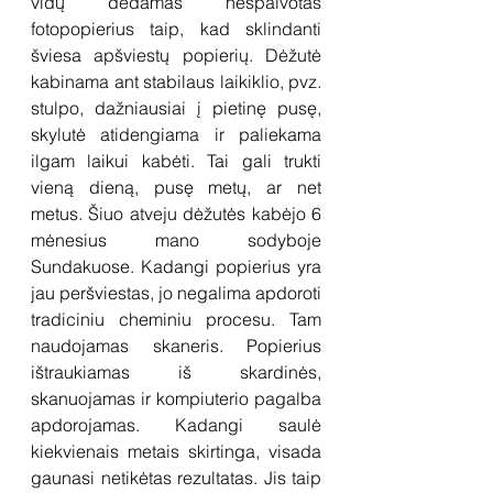
vidų dedamas nespalvotas 
fotopopierius taip, kad sklindanti 
šviesa apšviestų popierių. Dėžutė 
kabinama ant stabilaus laikiklio, pvz. 
stulpo, dažniausiai į pietinę pusę, 
skylutė atidengiama ir paliekama 
ilgam laikui kabėti. Tai gali trukti 
vieną dieną, pusę metų, ar net 
metus. Šiuo atveju dėžutės kabėjo 6 
mėnesius mano sodyboje 
Sundakuose. Kadangi popierius yra 
jau peršviestas, jo negalima apdoroti 
tradiciniu cheminiu procesu. Tam 
naudojamas skaneris. Popierius 
ištraukiamas iš skardinės, 
skanuojamas ir kompiuterio pagalba 
apdorojamas. Kadangi saulė 
kiekvienais metais skirtinga, visada 
gaunasi netikėtas rezultatas. Jis taip 