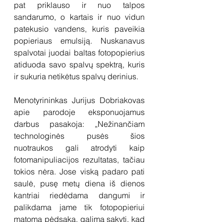
pat priklauso ir nuo talpos 
sandarumo, o kartais ir nuo vidun 
patekusio vandens, kuris paveikia 
popieriaus emulsiją. Nuskanavus 
spalvotai juodai baltas fotopopierius 
atiduoda savo spalvų spektrą, kuris 
ir sukuria netikėtus spalvų derinius.
Menotyrininkas Jurijus Dobriakovas 
apie parodoje eksponuojamus 
darbus pasakoja: „Nežinančiam 
technologinės pusės šios 
nuotraukos gali atrodyti kaip 
fotomanipuliacijos rezultatas, tačiau 
tokios nėra. Jose viską padaro pati 
saulė, pusę metų diena iš dienos 
kantriai riedėdama dangumi ir 
palikdama jame tik fotopopieriui 
matomą pėdsaką. galima sakyti, kad 