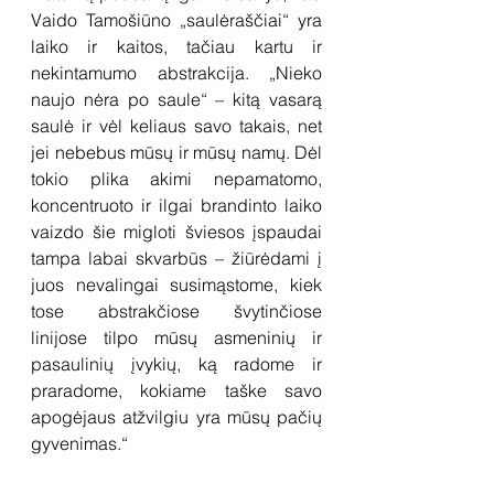
Vaido Tamošiūno „saulėraščiai“ yra 
laiko ir kaitos, tačiau kartu ir 
nekintamumo abstrakcija. „Nieko 
naujo nėra po saule“ – kitą vasarą 
saulė ir vėl keliaus savo takais, net 
jei nebebus mūsų ir mūsų namų. Dėl 
tokio plika akimi nepamatomo, 
koncentruoto ir ilgai brandinto laiko 
vaizdo šie migloti šviesos įspaudai 
tampa labai skvarbūs – žiūrėdami į 
juos nevalingai susimąstome, kiek 
tose abstrakčiose švytinčiose 
linijose tilpo mūsų asmeninių ir 
pasaulinių įvykių, ką radome ir 
praradome, kokiame taške savo 
apogėjaus atžvilgiu yra mūsų pačių 
gyvenimas.“