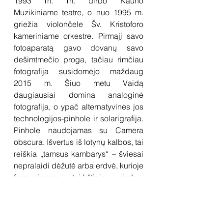
1993 m. m. dirbo Kauno 
Muzikiniame teatre, o nuo 1995 m. 
griežia violončele Šv. Kristoforo 
kameriniame orkestre. Pirmąjį savo 
fotoaparatą gavo dovanų savo 
dešimtmečio proga, tačiau rimčiau 
fotografija susidomėjo maždaug 
2015 m. Šiuo metu Vaidą 
daugiausiai domina analoginė 
fotografija, o ypač alternatyvinės jos 
technologijos-pinhole ir solarigrafija. 
Pinhole naudojamas su Camera 
obscura. Išvertus iš lotynų kalbos, tai 
reiškia „tamsus kambarys“ – šviesai 
nepralaidi dėžutė arba erdvė, kurioje 
formuojamas atvirkštinis vaizdas, 
patekęs pro skylutę. Vaizdas gali 
būti fiksuojamas ant šviesai jautrios 
medžiagos – fotopopieriaus arba 