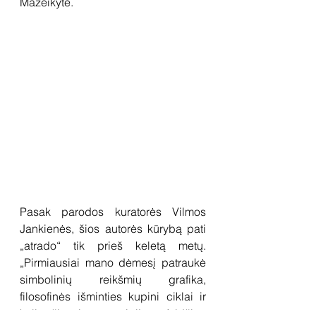
Mažeikytė.
Pasak parodos kuratorės Vilmos 
Jankienės, šios autorės kūrybą pati 
„atrado“ tik prieš keletą metų. 
„Pirmiausiai mano dėmesį patraukė 
simbolinių reikšmių grafika, 
filosofinės išminties kupini ciklai ir 
keli šimtai monotipijų. Atidžiau 