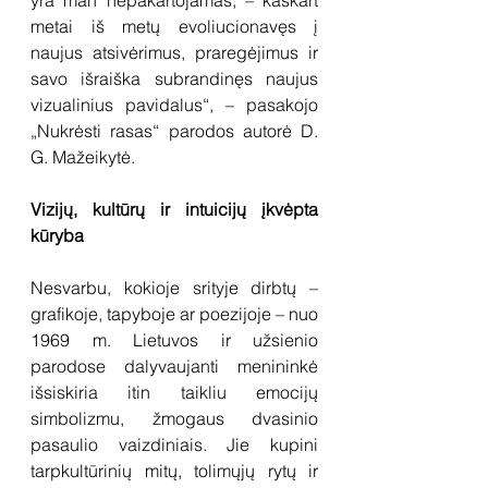
yra man nepakartojamas, – kaskart 
metai iš metų evoliucionavęs į 
naujus atsivėrimus, praregėjimus ir 
savo išraiška subrandinęs naujus 
vizualinius pavidalus“, – pasakojo 
„Nukrėsti rasas“ parodos autorė D. 
G. Mažeikytė.
Vizijų, kultūrų ir intuicijų įkvėpta 
kūryba
Nesvarbu, kokioje srityje dirbtų – 
grafikoje, tapyboje ar poezijoje – nuo 
1969 m. Lietuvos ir užsienio 
parodose dalyvaujanti menininkė 
išsiskiria itin taikliu emocijų 
simbolizmu, žmogaus dvasinio 
pasaulio vaizdiniais. Jie kupini 
tarpkultūrinių mitų, tolimųjų rytų ir 