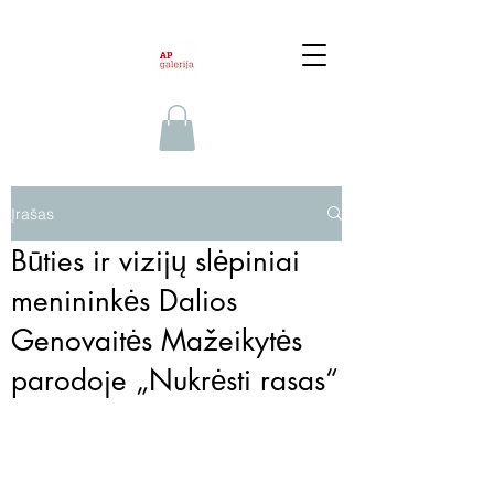
Įrašas
Būties ir vizijų slėpiniai
menininkės Dalios
Genovaitės Mažeikytės
parodoje „Nukrėsti rasas“