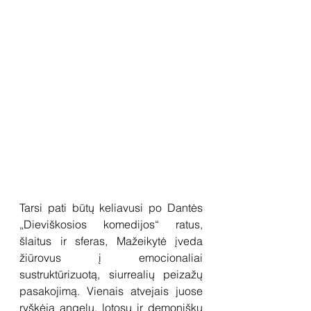
Tarsi pati būtų keliavusi po Dantės 
„Dieviškosios komedijos“ ratus, 
šlaitus ir sferas, Mažeikytė įveda 
žiūrovus į emocionaliai 
sustruktūrizuotą, siurrealių peizažų 
pasakojimą. Vienais atvejais juose 
ryškėja angelų, lotosų ir demoniškų 