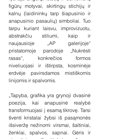
figūrų motyvai, skirtingų stichijų ir 
kalnų (laidininkų tarp šiapusinio ir 
anapusinio pasaulių) simboliai. Tuo 
tarpu kuriant laisvu, improvizuotu, 
abstrakčiu stiliumi, kaip ir 
naujausioje „AP galerijoje“ 
pristatomoje parodoje „Nukrėsti 
rasas“, konkrečios formos 
niveliuojasi ir ištirpsta, kosminėje 
erdvėje pavirsdamos mistiškomis 
linijomis ir spalvomis.
„Tapyba, grafika yra grynoji dvasinė 
poezija, kai anapusinė realybė 
transformuojasi į esamą tikrovę. Tarsi 
šventi kristalai žybsi iš pasąmonės 
išsiveržę nežinomi virsmai, šaltiniai, 
ženklai, spalvos, sapnai. Gėris ir 