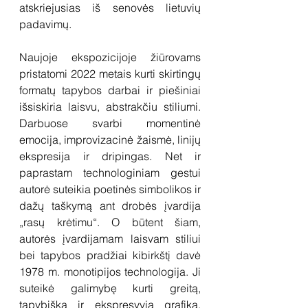
atskriejusias iš senovės lietuvių 
padavimų. 
Naujoje ekspozicijoje žiūrovams 
pristatomi 2022 metais kurti skirtingų 
formatų tapybos darbai ir piešiniai 
išsiskiria laisvu, abstrakčiu stiliumi. 
Darbuose svarbi momentinė 
emocija, improvizacinė žaismė, linijų 
ekspresija ir dripingas. Net ir 
paprastam technologiniam gestui 
autorė suteikia poetinės simbolikos ir 
dažų taškymą ant drobės įvardija 
„rasų krėtimu“. O būtent šiam, 
autorės įvardijamam laisvam stiliui 
bei tapybos pradžiai kibirkštį davė 
1978 m. monotipijos technologija. Ji 
suteikė galimybę kurti greitą, 
tapybišką ir ekspresyvią grafiką, 