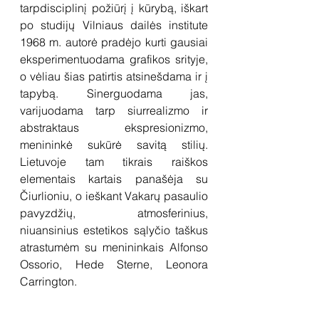
tarpdisciplinį požiūrį į kūrybą, iškart 
po studijų Vilniaus dailės institute 
1968 m. autorė pradėjo kurti gausiai 
eksperimentuodama grafikos srityje, 
o vėliau šias patirtis atsinešdama ir į 
tapybą. Sinerguodama jas, 
varijuodama tarp siurrealizmo ir 
abstraktaus ekspresionizmo, 
menininkė sukūrė savitą stilių. 
Lietuvoje tam tikrais raiškos 
elementais kartais panašėja su 
Čiurlioniu, o ieškant Vakarų pasaulio 
pavyzdžių,  atmosferinius, 
niuansinius estetikos sąlyčio taškus 
atrastumėm su menininkais Alfonso 
Ossorio, Hede Sterne, Leonora 
Carrington.