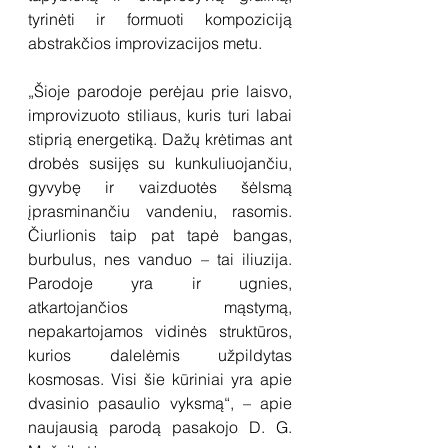
tyrinėti ir formuoti kompoziciją 
abstrakčios improvizacijos metu. 
„Šioje parodoje perėjau prie laisvo, 
improvizuoto stiliaus, kuris turi labai 
stiprią energetiką. Dažų krėtimas ant 
drobės susijęs su kunkuliuojančiu, 
gyvybę ir vaizduotės šėlsmą 
įprasminančiu vandeniu, rasomis. 
Čiurlionis taip pat tapė bangas, 
burbulus, nes vanduo – tai iliuzija. 
Parodoje yra ir ugnies, 
atkartojančios mąstymą, 
nepakartojamos vidinės struktūros, 
kurios dalelėmis užpildytas 
kosmosas. Visi šie kūriniai yra apie 
dvasinio pasaulio vyksmą“, – apie 
naujausią parodą pasakojo D. G. 