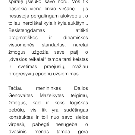
spiralę įsisuko savo noru. Vos tik 
pasiekia vieną linkio viršūnę – jis 
nesustoja pergalingam atokvėpiui, o 
toliau inerciškai kyla ir kyla aukštyn... 
Besistengdamas atitikti 
pragmatiškos ir dinamiškos 
visuomenės standartus, neretai 
žmogus užgožia save patį, o 
„dvasios reikalai“ tampa tarsi keistas 
ir svetimas praėjusių, mažiau 
progresyvių epochų užsiėmimas. 
Tačiau menininkės Dalios 
Genovaitės Mažeikytės teigimu, 
žmogus, kad ir koks logiškas 
bebūtų, vis tik yra sudėtingas 
konstruktas ir toli nuo savo sielos 
virpesių pabėgti nesugeba, o 
dvasinis menas tampa gera 