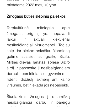
pristatoma 2022 metų kūryba. 
Žmogaus būties slėpinių paieškos
Tarpkultūrinė mitologija apie 
žmogaus prigimtį yra nepavaldi 
laikui ir aktuali kiekvienai 
besikeičiančiai visuomenei. Tačiau 
kaip dar niekad anksčiau šiandieną 
galime susisieti su graikų Sizifu. 
Mirties dievas Tanatas išplėšė Sizifo 
širdį ir pasmerkė jį nesibaigiančiam 
darbui pomirtiniame gyvenime – 
ridenti didžiulį akmenį ant kalno 
viršūnės, bet niekada jos nepasiekti.
Šiuolaikinis žmogus į dinamišką 
nesibaigiančią darbų ir pareigų 