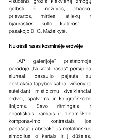
visuotinis grožis kiekvieną žmogų 
gelbsti iš nežinios, chaoso, 
prievartos, mirties, atliekų ir 
bjaurasties kulto kultūros“, – 
pasakojo D. G. Mažeikytė.
Nukrėsti rasas kosminėje erdvėje
 „AP galerijoje“ pristatomoje 
parodoje „Nukrėsti rasas“ persipina 
siurreali pasaulio pajauta su 
abstrakčia tapybos kalba, viršenybę 
suteikiant misticizmu dvelkiančiai 
erdvei, spalvoms ir kaligrafiškoms 
linijoms. Savo ritmingais ir 
chaotiškais, ramiais ir dinamiškais 
komponavimo kontrastais jos 
panašėja į abstrakčius metaforiškus 
simbolius, o kartais ir į dūšeles, 