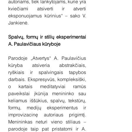
autoriams, tiek lankytojams, kurie yra 
kviečiami atsiverti ir atverti 
eksponuojamus kūrinius“ – sako V. 
Jankienė. 
Spalvų, formų ir stilių eksperimentai 
A. Paulavičiaus kūryboje 
Parodoje „Atvertys“ A. Paulavičius 
kūryba atsiveria abstrakčiais, 
ryškiais ir spalvingais tapybos 
darbais. Ekspresyvūs, kompleksiški, 
o kartais meditatyviai ramūs 
paveikslai įkūnija menininko sau 
keliamus iššūkius, spalvų, tekstūrų, 
formų, medijų eksperimentus ir 
improvizacinę autoriaus prigimtį. 
Menininkas neturi vieno stiliaus – 
parodoje taip pat pristatomi ir A. 