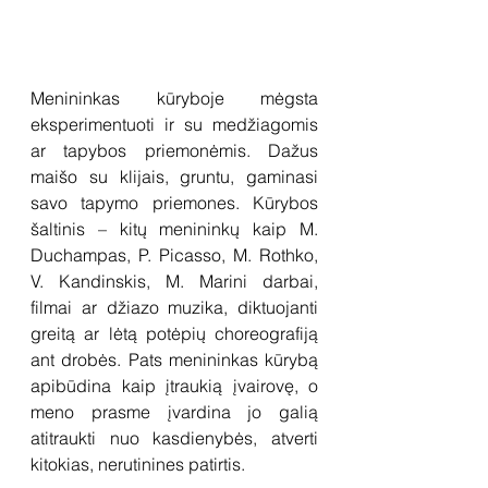
Menininkas kūryboje mėgsta 
eksperimentuoti ir su medžiagomis 
ar tapybos priemonėmis. Dažus 
maišo su klijais, gruntu, gaminasi 
savo tapymo priemones. Kūrybos 
šaltinis – kitų menininkų kaip M. 
Duchampas, P. Picasso, M. Rothko, 
V. Kandinskis, M. Marini darbai, 
filmai ar džiazo muzika, diktuojanti 
greitą ar lėtą potėpių choreografiją 
ant drobės. Pats menininkas kūrybą 
apibūdina kaip įtraukią įvairovę, o 
meno prasme įvardina jo galią 
atitraukti nuo kasdienybės, atverti 
kitokias, nerutinines patirtis.