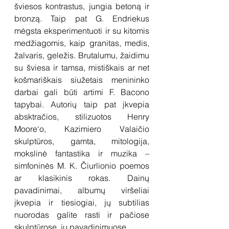
šviesos kontrastus, jungia betoną ir 
bronzą. Taip pat G. Endriekus 
mėgsta eksperimentuoti ir su kitomis 
medžiagomis, kaip granitas, medis, 
žalvaris, geležis. Brutalumu, žaidimu 
su šviesa ir tamsa, mistiškais ar net 
košmariškais siužetais menininko 
darbai gali būti artimi F. Bacono 
tapybai. Autorių taip pat įkvepia 
absktračios, stilizuotos Henry 
Moore‘o, Kazimiero Valaičio 
skulptūros, gamta, mitologija, 
mokslinė fantastika ir muzika – 
simfoninės M. K. Čiurlionio poemos 
ar klasikinis rokas. Dainų 
pavadinimai, albumų viršeliai 
įkvepia ir tiesiogiai, jų subtilias 
nuorodas galite rasti ir pačiose 
skulptūrose, jų pavadinimuose. 