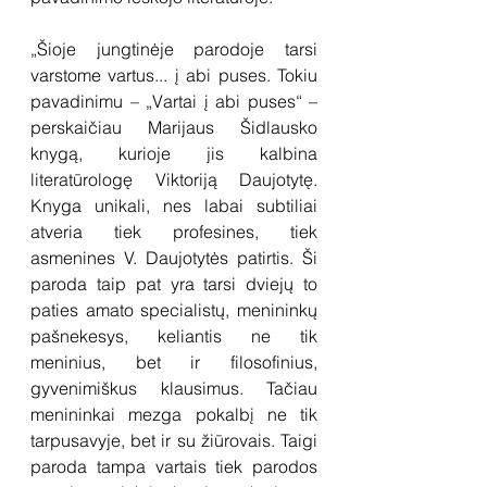
„Šioje jungtinėje parodoje tarsi 
varstome vartus... į abi puses. Tokiu 
pavadinimu – „Vartai į abi puses“ – 
perskaičiau Marijaus Šidlausko 
knygą, kurioje jis kalbina 
literatūrologę Viktoriją Daujotytę. 
Knyga unikali, nes labai subtiliai 
atveria tiek profesines, tiek 
asmenines V. Daujotytės patirtis. Ši 
paroda taip pat yra tarsi dviejų to 
paties amato specialistų, menininkų 
pašnekesys, keliantis ne tik 
meninius, bet ir filosofinius, 
gyvenimiškus klausimus. Tačiau 
menininkai mezga pokalbį ne tik 
tarpusavyje, bet ir su žiūrovais. Taigi 
paroda tampa vartais tiek parodos 