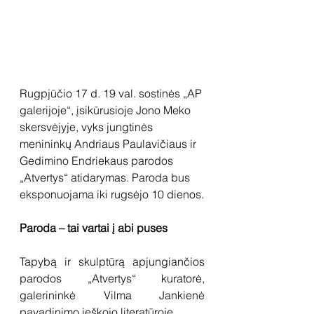
Rugpjūčio 17 d. 19 val. sostinės „AP 
galerijoje“, įsikūrusioje Jono Meko 
skersvėjyje, vyks jungtinės 
menininkų Andriaus Paulavičiaus ir 
Gedimino Endriekaus parodos 
„Atvertys“ atidarymas. Paroda bus 
eksponuojama iki rugsėjo 10 dienos.
Paroda – tai vartai į abi puses
Tapybą ir skulptūrą apjungiančios 
parodos „Atvertys“ kuratorė, 
galerininkė Vilma Jankienė 
pavadinimo ieškojo literatūroje. 