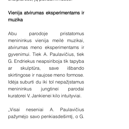
Vienija atvirumas eksperimentams ir 
muzika
Abu parodoje pristatomus 
menininkus vienija meilė muzikai, 
atvirumas meno eksperimentams ir 
gyvenimui. Tiek A. Paulavičius, tiek 
G. Endriekus neapsiriboja tik tapyba 
ar skulptūra, save išbando 
skirtingose ir naujose meno formose. 
Idėja suburti du iki tol nepažįstamus 
menininkus jungtinei parodai 
kuratorei V. Jankienei kilo intuityviai. 
„Visai neseniai A. Paulavičius 
pažymėjo savo penkiasdešimtį, o G. 
Endriekus keturiasdešimtį. Abu 