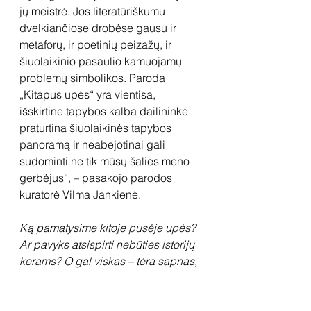
jų meistrė. Jos literatūriškumu 
dvelkiančiose drobėse gausu ir 
metaforų, ir poetinių peizažų, ir 
šiuolaikinio pasaulio kamuojamų 
problemų simbolikos. Paroda 
„Kitapus upės“ yra vientisa, 
išskirtine tapybos kalba dailininkė 
praturtina šiuolaikinės tapybos 
panoramą ir neabejotinai gali 
sudominti ne tik mūsų šalies meno 
gerbėjus“, – pasakojo parodos 
kuratorė Vilma Jankienė.
Ką pamatysime kitoje pusėje upės? 
Ar pavyks atsispirti nebūties istorijų 
kerams? O gal viskas – tėra sapnas, 
iš kurio nesinori pabusti...