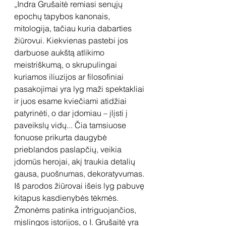
„Indra Grušaitė remiasi senųjų 
epochų tapybos kanonais, 
mitologija, tačiau kuria dabarties 
žiūrovui. Kiekvienas pastebi jos 
darbuose aukštą atlikimo 
meistriškumą, o skrupulingai 
kuriamos iliuzijos ar filosofiniai 
pasakojimai yra lyg maži spektakliai 
ir juos esame kviečiami atidžiai 
patyrinėti, o dar įdomiau – įlįsti į 
paveikslų vidų... Čia tamsiuose 
fonuose prikurta daugybė 
prieblandos paslapčių, veikia 
įdomūs herojai, akį traukia detalių 
gausa, puošnumas, dekoratyvumas. 
Iš parodos žiūrovai išeis lyg pabuvę 
kitapus kasdienybės tėkmės. 
Žmonėms patinka intriguojančios, 
mįslingos istorijos, o I. Grušaitė yra 