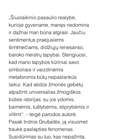
„Šiuolaikinio pasaulio realybė, 
kurioje gyvename, manęs nedomina 
ir dažnai man būna atgrasi. Jaučiu 
sentimentus praėjusiems 
šimtmečiams, didžiųjų renesanso, 
baroko meistrų tapybai. Stengiuosi, 
kad mano tapybos kūriniai savo 
simboliais ir vaizdinėmis 
metaforomis būtų nepaslankūs 
laikui. Kad atidūs žmonės gebėtų 
atpažinti universalias žmogiškos 
būties istorijas: su jos ydomis, 
baimėmis, tuštybėmis, stiprybėmis ir 
viltimi“, – teigė parodos autorė. 
Pasak Indros Grušaitės, ją visuomet 
traukė paslapties fenomenas. 
Susidūrimas su tuo, kas nepažinta, 