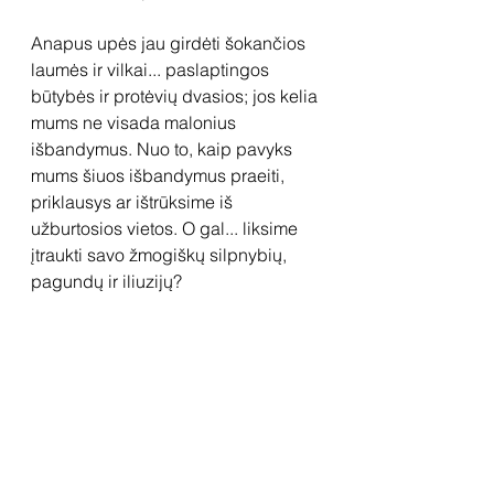
Anapus upės jau girdėti šokančios 
laumės ir vilkai... paslaptingos 
būtybės ir protėvių dvasios; jos kelia 
mums ne visada malonius 
išbandymus. Nuo to, kaip pavyks 
mums šiuos išbandymus praeiti, 
priklausys ar ištrūksime iš 
užburtosios vietos. O gal... liksime 
įtraukti savo žmogiškų silpnybių, 
pagundų ir iliuzijų?