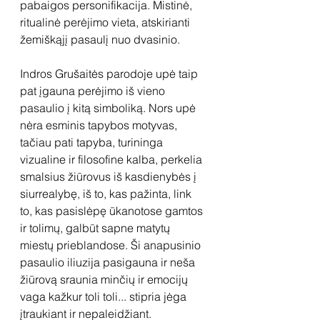
pabaigos personifikacija. Mistinė, 
ritualinė perėjimo vieta, atskirianti 
žemiškąjį pasaulį nuo dvasinio. 
Indros Grušaitės parodoje upė taip 
pat įgauna perėjimo iš vieno 
pasaulio į kitą simboliką. Nors upė 
nėra esminis tapybos motyvas, 
tačiau pati tapyba, turininga 
vizualine ir filosofine kalba, perkelia 
smalsius žiūrovus iš kasdienybės į 
siurrealybę, iš to, kas pažinta, link 
to, kas pasislėpę ūkanotose gamtos 
ir tolimų, galbūt sapne matytų 
miestų prieblandose. Ši anapusinio 
pasaulio iliuzija pasigauna ir neša 
žiūrovą sraunia minčių ir emocijų 
vaga kažkur toli toli... stipria jėga 
įtraukiant ir nepaleidžiant. 