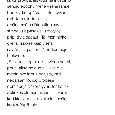
laikų  tapybą. Ieškodama įkvėpimo 
senųjų epochų mene – renesanse, 
baroke, kruopščiai ir intensyviai 
dirbdama, Indra per kelis 
dešimtmečius ištobulino savitą, 
simbolių ir pasakiškų motyvų 
pripildytą pasaulį. Tai menininkę 
greitai išskyrė kaip vieną 
savičiausių autorių šiandieninėje 
Lietuvoje. 
„Siuvinėju teptuku kiekvieną nėrinį, 
perlą, aksomo audinį“, – teigia 
menininkė ir prisipažįsta, kad 
nepaisant to, jog drobėse 
dominuoja dekoratyvūs, teatrališki 
aplinkos elementai, jai itin svarbu, 
kad kiekvienas paveikslas neštų 
konkrečią žinutę. 