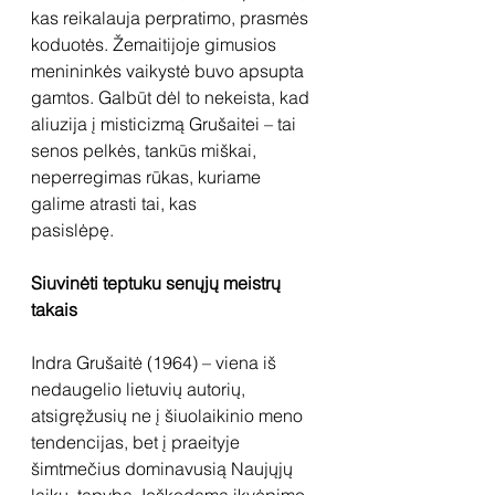
kas reikalauja perpratimo, prasmės 
koduotės. Žemaitijoje gimusios 
menininkės vaikystė buvo apsupta 
gamtos. Galbūt dėl to nekeista, kad 
aliuzija į misticizmą Grušaitei – tai 
senos pelkės, tankūs miškai, 
neperregimas rūkas, kuriame 
galime atrasti tai, kas 
pasislėpę. 
Siuvinėti teptuku senųjų meistrų 
takais
Indra Grušaitė (1964) – viena iš 
nedaugelio lietuvių autorių, 
atsigręžusių ne į šiuolaikinio meno 
tendencijas, bet į praeityje 
šimtmečius dominavusią Naujųjų 