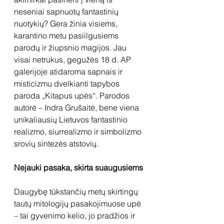
neseniai sapnuotų fantastinių 
nuotykių? Gera žinia visiems, 
karantino metu pasiilgusiems 
parodų ir žiupsnio magijos. Jau 
visai netrukus, gegužės 18 d. AP 
galerijoje atidaroma sapnais ir 
misticizmu dvelkianti tapybos 
paroda „Kitapus upės“. Parodos 
autorė – Indra Grušaitė, bene viena 
unikaliausių Lietuvos fantastinio 
realizmo, siurrealizmo ir simbolizmo 
srovių sintezės atstovių.
Nejauki pasaka, skirta suaugusiems
Daugybę tūkstančių metų skirtingų 
tautų mitologijų pasakojimuose upė 
– tai gyvenimo kelio, jo pradžios ir 