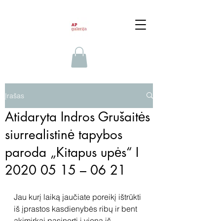
Įrašas
Atidaryta Indros Grušaitės
siurrealistinė tapybos
paroda „Kitapus upės“ I
2020 05 15 – 06 21
Jau kurį laiką jaučiate poreikį ištrūkti 
iš įprastos kasdienybės ribų ir bent 
akimirkai pasinerti į vieną iš 