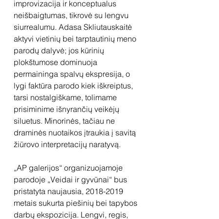
improvizacija ir konceptualus 
neišbaigtumas, tikrovė su lengvu 
siurrealumu. Adasa Skliutauskaitė 
aktyvi vietinių bei tarptautinių meno 
parodų dalyvė; jos kūrinių 
plokštumose dominuoja 
permaininga spalvų ekspresija, o 
lygi faktūra parodo kiek iškreiptus, 
tarsi nostalgiškame, tolimame 
prisiminime išnyrančių veikėjų 
siluetus. Minorinės, tačiau ne 
draminės nuotaikos įtraukia į savitą 
žiūrovo interpretacijų naratyvą.
„AP galerijos“ organizuojamoje 
parodoje „Veidai ir gyvūnai“ bus 
pristatyta naujausia, 2018-2019 
metais sukurta piešinių bei tapybos 
darbų ekspozicija. Lengvi, regis, 