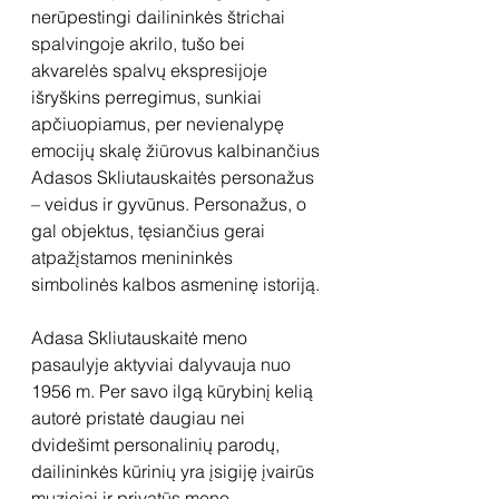
nerūpestingi dailininkės štrichai 
spalvingoje akrilo, tušo bei 
akvarelės spalvų ekspresijoje 
išryškins perregimus, sunkiai 
apčiuopiamus, per nevienalypę 
emocijų skalę žiūrovus kalbinančius 
Adasos Skliutauskaitės personažus 
– veidus ir gyvūnus. Personažus, o 
gal objektus, tęsiančius gerai 
atpažįstamos menininkės 
simbolinės kalbos asmeninę istoriją.
Adasa Skliutauskaitė meno 
pasaulyje aktyviai dalyvauja nuo 
1956 m. Per savo ilgą kūrybinį kelią 
autorė pristatė daugiau nei 
dvidešimt personalinių parodų, 
dailininkės kūrinių yra įsigiję įvairūs 
muziejai ir privatūs meno 