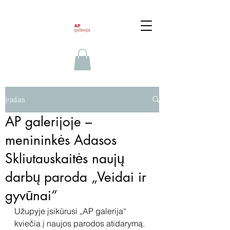
Įrašas
AP galerijoje –
menininkės Adasos
Skliutauskaitės naujų
darbų paroda „Veidai ir
gyvūnai“
Užupyje įsikūrusi „AP galerija“ 
kviečia į naujos parodos atidarymą. 