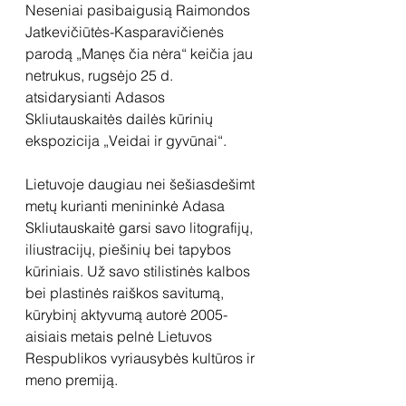
Neseniai pasibaigusią Raimondos 
Jatkevičiūtės-Kasparavičienės 
parodą „Manęs čia nėra“ keičia jau 
netrukus, rugsėjo 25 d. 
atsidarysianti Adasos 
Skliutauskaitės dailės kūrinių 
ekspozicija „Veidai ir gyvūnai“.
Lietuvoje daugiau nei šešiasdešimt 
metų kurianti menininkė Adasa 
Skliutauskaitė garsi savo litografijų, 
iliustracijų, piešinių bei tapybos 
kūriniais. Už savo stilistinės kalbos 
bei plastinės raiškos savitumą, 
kūrybinį aktyvumą autorė 2005-
aisiais metais pelnė Lietuvos 
Respublikos vyriausybės kultūros ir 
meno premiją.