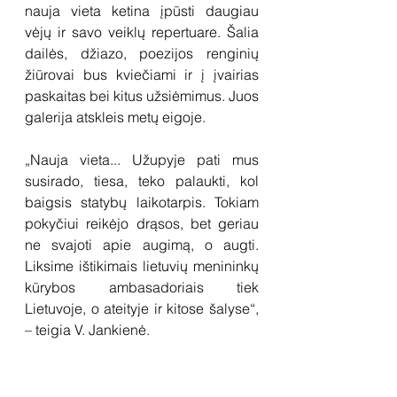
nauja vieta ketina įpūsti daugiau 
vėjų ir savo veiklų repertuare. Šalia 
dailės, džiazo, poezijos renginių 
žiūrovai bus kviečiami ir į įvairias 
paskaitas bei kitus užsiėmimus. Juos 
galerija atskleis metų eigoje.
„Nauja vieta... Užupyje pati mus 
susirado, tiesa, teko palaukti, kol 
baigsis statybų laikotarpis. Tokiam 
pokyčiui reikėjo drąsos, bet geriau 
ne svajoti apie augimą, o augti. 
Liksime ištikimais lietuvių menininkų 
kūrybos ambasadoriais tiek 
Lietuvoje, o ateityje ir kitose šalyse“, 
– teigia V. Jankienė.