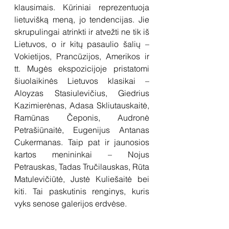
klausimais. Kūriniai reprezentuoja 
lietuvišką meną, jo tendencijas. Jie 
skrupulingai atrinkti ir atvežti ne tik iš 
Lietuvos, o ir kitų pasaulio šalių – 
Vokietijos, Prancūzijos, Amerikos ir 
tt. Mugės ekspozicijoje pristatomi 
šiuolaikinės Lietuvos klasikai – 
Aloyzas Stasiulevičius, Giedrius 
Kazimierėnas, Adasa Skliutauskaitė, 
Ramūnas Čeponis, Audronė 
Petrašiūnaitė, Eugenijus Antanas 
Cukermanas. Taip pat ir jaunosios 
kartos menininkai – Nojus 
Petrauskas, Tadas Tručilauskas, Rūta 
Matulevičiūtė, Justė Kuliešaitė bei 
kiti. Tai paskutinis renginys, kuris 
vyks senose galerijos erdvėse.