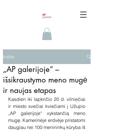
Įrašas
„AP galerijoje“ –
išsikraustymo meno mugė
ir naujas etapas
Kasdien iki lapkričio 20 d. vilniečiai 
ir miesto svečiai kviečiami į Užupio 
„AP galerijoje“ vykstančią meno 
mugę. Kamerinėje erdvėje pristatomi 
daugiau nei 100 menininkų kūryba iš 