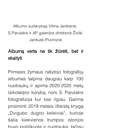
Albumo sudarytoja Vilma Jankienė, 
S.Parulskis ir AP galerijos direktorė Živilė 
Jankutė-Pivoriūnė
Albumą verta ne tik žiūrėti, bet ir 
skaityti
Pirmasis žymaus rašytojo fotografijų 
albumas talpina daugiau kaip 100 
nuotraukų ir apima 2020-2025 metų 
laikotarpio kūrybą, nors S. Parulskis 
fotografuoja kur kas ilgiau. Galima 
prisiminti 2019 metais išleistą knygą 
„Dvigubo dugno keleiviai“, kurioje 
šalia kiekvienos trumpos istorijos 
buvo publikuota ir nuotrauka, tačiau 