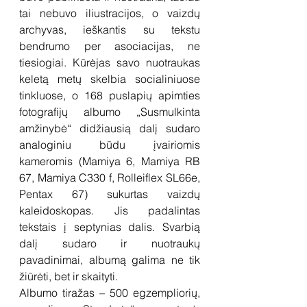
tai nebuvo iliustracijos, o vaizdų 
archyvas, ieškantis su tekstu 
bendrumo per asociacijas, ne 
tiesiogiai. Kūrėjas savo nuotraukas 
keletą metų skelbia socialiniuose 
tinkluose, o 168 puslapių apimties 
fotografijų albumo „Susmulkinta 
amžinybė“ didžiausią dalį sudaro 
analoginiu būdu įvairiomis 
kameromis (Mamiya 6, Mamiya RB 
67, Mamiya C330 f, Rolleiflex SL66e, 
Pentax 67) sukurtas vaizdų 
kaleidoskopas. Jis padalintas 
tekstais į septynias dalis. Svarbią 
dalį sudaro ir nuotraukų 
pavadinimai, albumą galima ne tik 
žiūrėti, bet ir skaityti.
Albumo tiražas – 500 egzempliorių, 