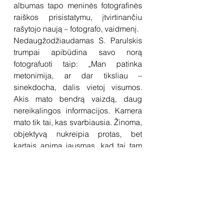
albumas tapo meninės fotografinės 
raiškos prisistatymu, įtvirtinančiu 
rašytojo naują – fotografo, vaidmenį.
Nedaugžodžiaudamas S. Parulskis 
trumpai apibūdina savo norą 
fotografuoti taip: „Man patinka 
metonimija, ar dar tiksliau – 
sinekdocha, dalis vietoj visumos. 
Akis mato bendrą vaizdą, daug 
nereikalingos informacijos. Kamera 
mato tik tai, kas svarbiausia. Žinoma, 
objektyvą nukreipia protas, bet 
kartais apima jausmas, kad tai tam 
tikras dialogas – tarp kameros ir 
proto. Galbūt tai galima pavadinti 
vizualine intuicija“.