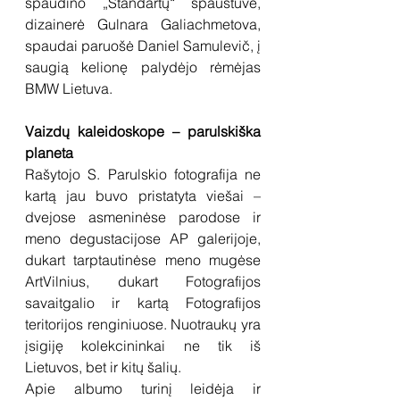
spaudino „Standartų“ spaustuvė, 
dizainerė Gulnara Galiachmetova, 
spaudai paruošė Daniel Samulevič, į 
saugią kelionę palydėjo rėmėjas 
BMW Lietuva.
Vaizdų kaleidoskope – parulskiška 
planeta
Rašytojo S. Parulskio fotografija ne 
kartą jau buvo pristatyta viešai – 
dvejose asmeninėse parodose ir 
meno degustacijose AP galerijoje, 
dukart tarptautinėse meno mugėse 
ArtVilnius, dukart Fotografijos 
savaitgalio ir kartą Fotografijos 
teritorijos renginiuose. Nuotraukų yra 
įsigiję kolekcininkai ne tik iš 
Lietuvos, bet ir kitų šalių.
Apie albumo turinį leidėja ir 