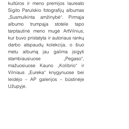
kultūros ir meno premijos laureato 
Sigito Parulskio fotografijų albumas 
„Susmulkinta amžinybė“. Pirmąja 
albumo trumpąja stotele tapo 
tarptautinė meno mugė ArtVilnius, 
kur buvo pristatyta ir autoriaus rankų 
darbo atspaudų kolekcija, o šiuo 
metu albumą jau galima įsigyti 
stambiausiuose „Pegaso“, 
mažuosiuose Kauno „Kolibrio“ ir 
Vilniaus „Eureka“ knygynuose bei 
leidėjo – AP galerijos – būstinėje 
Užupyje.