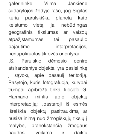
galerininkė Vilma Jankienė 
sudarytojos žodyje rašo, jog Sigitas 
kuria parulskišką planetą kaip 
keistumo vietą; jai nebūdingas 
geografinis tikslumas ar vaizdų 
atpažįstamumas, tai pasaulio 
pajautimo interpretacijos, 
nenupoliruotos tikrovės orientyrai.
„S. Parulskio dėmesio centre 
atsirandantys objektai yra pasislinkę 
į sąvokų apie pasaulį teritoriją. 
Rašytojo, kuris fotografuoja, kūrybai 
trumpai apibrėžti tinka filosofo G. 
Harmano mintis apie objektų 
interpretaciją: „pastaroji iš esmės 
išreiškia objektų pasitraukimą ar 
nusišalinimą nuo žmogiškųjų tikslų į 
realybę, pranokstančią žmogaus 
naudos, veikimo ir daiktų 