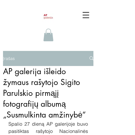
Įrašas
AP galerija išleido
žymaus rašytojo Sigito
Parulskio pirmąjį
fotografijų albumą
„Susmulkinta amžinybė“
Spalio 27 dieną AP galerijoje buvo 
pasitiktas rašytojo Nacionalinės 