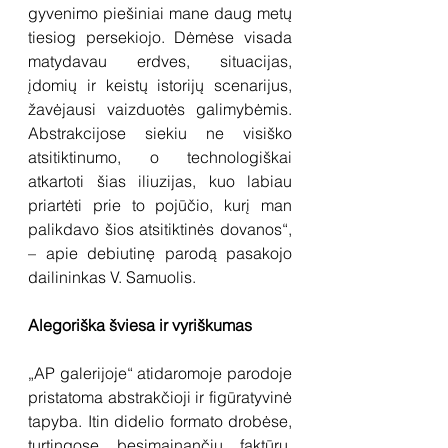
gyvenimo piešiniai mane daug metų 
tiesiog persekiojo. Dėmėse visada 
matydavau erdves, situacijas, 
įdomių ir keistų istorijų scenarijus, 
žavėjausi vaizduotės galimybėmis. 
Abstrakcijose siekiu ne visiško 
atsitiktinumo, o technologiškai 
atkartoti šias iliuzijas, kuo labiau 
priartėti prie to pojūčio, kurį man 
palikdavo šios atsitiktinės dovanos“, 
– apie debiutinę parodą pasakojo 
dailininkas V. Samuolis.
Alegoriška šviesa ir vyriškumas
„AP galerijoje“ atidaromoje parodoje 
pristatoma abstrakčioji ir figūratyvinė 
tapyba. Itin didelio formato drobėse, 
turtingose besimainančių faktūrų, 