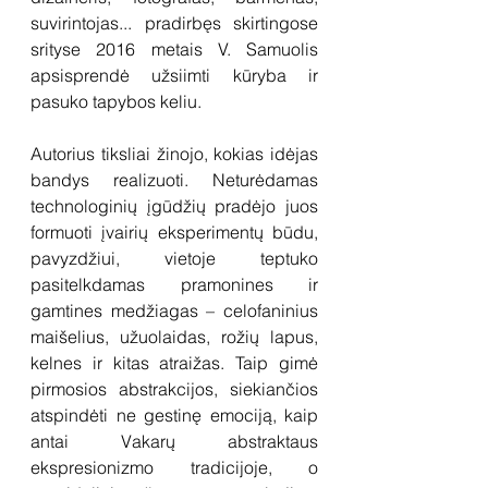
suvirintojas... pradirbęs skirtingose 
srityse 2016 metais V. Samuolis 
apsisprendė užsiimti kūryba ir 
pasuko tapybos keliu. 
Autorius tiksliai žinojo, kokias idėjas 
bandys realizuoti. Neturėdamas 
technologinių įgūdžių pradėjo juos 
formuoti įvairių eksperimentų būdu, 
pavyzdžiui, vietoje teptuko 
pasitelkdamas pramonines ir 
gamtines medžiagas – celofaninius 
maišelius, užuolaidas, rožių lapus, 
kelnes ir kitas atraižas. Taip gimė 
pirmosios abstrakcijos, siekiančios 
atspindėti ne gestinę emociją, kaip 
antai Vakarų abstraktaus 
ekspresionizmo tradicijoje, o 