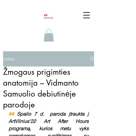
Įrašas
Žmogaus prigimties
anatomija – Vidmanto
Samuolio debiutinėje
parodoje
## 
Spalio 7 d.  paroda įtraukta į 
ArtVilnius’22 Art After Hours 
programą, kurios metu vyks 
nemokamas susitikimas su 