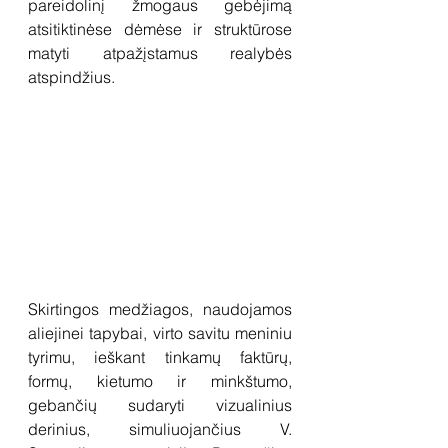
pareidolinį žmogaus gebėjimą 
atsitiktinėse dėmėse ir struktūrose 
matyti atpažįstamus realybės 
atspindžius.
Skirtingos medžiagos, naudojamos 
aliejinei tapybai, virto savitu meniniu 
tyrimu, ieškant tinkamų faktūrų, 
formų, kietumo ir minkštumo, 
gebančių sudaryti vizualinius 
derinius, simuliuojančius V. 