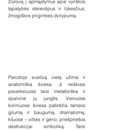
žiūrovą į apmąstymus apie vyriškos 
tapatybės stereotipus ir lūkesčius, 
žmogiškos prigimties dvilypumą. 
Parodoje svarbią vietą užima ir 
anatomiška šviesa. Ji reiškiasi 
paveiksluose tarsi metaforiška ir 
spalvinė jų jungtis. Vienuose 
kūriniuose šviesa pabrėžia tamsos 
gilumą ir baugumą, dramatizmą, 
kituose – vilties ir gėrio, priešpriešos 
destrukcijai simboliką. Tarsi 