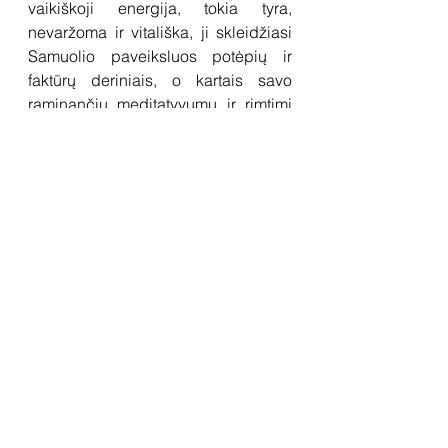
vaikiškoji energija, tokia tyra, 
nevaržoma ir vitališka, ji skleidžiasi 
Samuolio paveiksluos potėpių ir 
faktūrų deriniais, o kartais savo 
raminančiu meditatyvumu ir rimtimi 
susisieja su tolimųjų rytų filosofijomis 
ir estetika.
„
Pirmoji dailininko paroda yra 
išbandymas tiek jos autoriui, tiek 
žiūrovui. V. Samuolis jau subrendo 
šiam žingsniui. Dabar atėjo eilė 
žengti žingsnį į jo kuriamo meno 
teritoriją žiūrovams. Išskirčiau 
Vidmanto atvirumo ir vyriškumo 
refleksijas. Apie tai jis kalba vos 
kelių spalvų kontrastais ir dažų lavų 
judėjimais, kurdamas žvilgsnį 
užvaldančias minkštų ir aštrių 