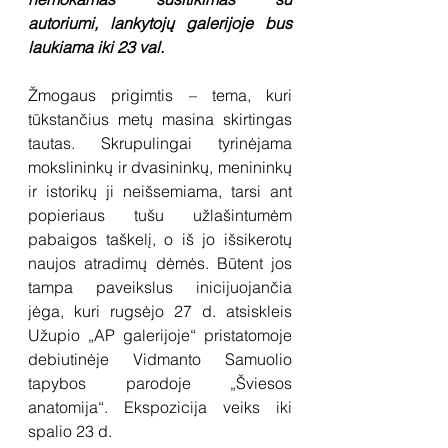
autoriumi, lankytojų galerijoje bus 
laukiama iki 23 val.
Žmogaus prigimtis – tema, kuri 
tūkstančius metų masina skirtingas 
tautas. Skrupulingai tyrinėjama 
mokslininkų ir dvasininkų, menininkų 
ir istorikų ji neišsemiama, tarsi ant 
popieriaus tušu užlašintumėm 
pabaigos taškelį, o iš jo išsikerotų 
naujos atradimų dėmės. Būtent jos 
tampa paveikslus inicijuojančia 
jėga, kuri rugsėjo 27 d. atsiskleis 
Užupio „AP galerijoje“ pristatomoje 
debiutinėje Vidmanto Samuolio 
tapybos parodoje „Šviesos 
anatomija“. Ekspozicija veiks iki 
spalio 23 d.