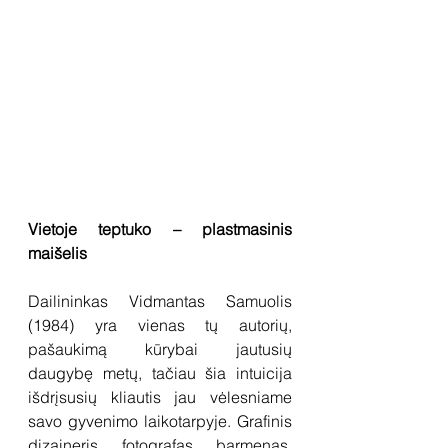
Vietoje teptuko – plastmasinis 
maišelis
Dailininkas Vidmantas Samuolis 
(1984) yra vienas tų autorių, 
pašaukimą kūrybai jautusių 
daugybę metų, tačiau šia intuicija 
išdrįsusių kliautis jau vėlesniame 
savo gyvenimo laikotarpyje. Grafinis 
dizaineris, fotografas, barmenas, 