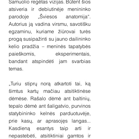
Samuolio regėtas vizijas. Būtent šios 
atsiveria ir debiutinėje menininko 
parodoje „Šviesos anatomija“. 
Autorius ją vadina virsmu, savotišku 
egzaminu, kuriame žiūrovai turės 
progą susipažinti su jauno dailininko 
kelio pradžia – meninės tapatybės 
paieškomis, eksperimentais, 
bandant atspindėti jam svarbias 
temas. 
„Turiu stiprų norą atkartoti tai, ką 
šimtus kartų mačiau atsitiktinėse 
dėmėse. Rašalo dėmė ant baltinių, 
tepalo dėmė ant šaligatvio, purvinos 
statybininko kelnės parduotuvėje, 
prie kasų, ar aprasojęs langas... 
Kasdieną esantys taip arti ir 
nepastebėti, atsitiktiniai gamtos ir 