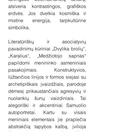
atsiveria kontrastingos, grafiškos 
erdvės. Jos dvelkia kosmiška ir 
mistine energija, tarpkultūrine 
simbolika. 
Literatūriškų ir asociatyvių 
pavadinimų kūriniai „Dvylika brolių“, 
„Karalius“, „Medžiotojo sapnas“ 
papildomi menininko asmeniniais 
pasakojimais. Konstruktyvios, 
lūžtančios linijos ir formos siejasi su 
archetipiškais įvaizdžiais, parodoje 
dėmesį prikaustančiais agresyvių ir 
nuolankių šunų vaizdiniais. Tai 
alegoriški ir akcentiniai Samuolio 
autoportretai. Kartu su visais 
meniniais elementais jie praplečia 
abstrakčią tapybos kalbą, įvilioja 