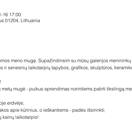
1-16 17:00
ius 01204, Lithuania
 žiemos meno mugę. Supažindinsim su mūsų galerijos menininkų k
s ir senesnių laikotarpių tapybos, grafikos, skulptūros, keramiko
!
jų metų mugė - puikus sprendimas norintiems patirti tikslingą m
oje erdvėje;
kos apie kūrinius, o ieškantiems - padės išsirinkti;
 kainų laikotarpis!