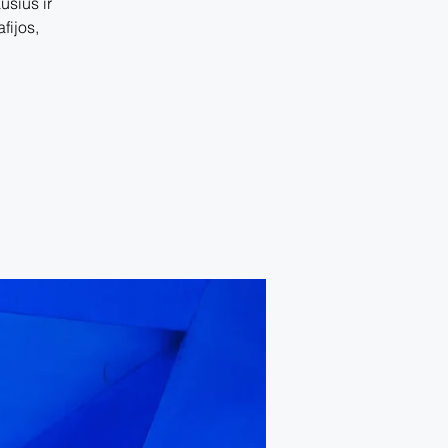
usius ir
fijos,