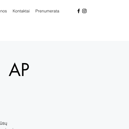
enos
Kontaktai
Prenumerata
| AP
mūsų