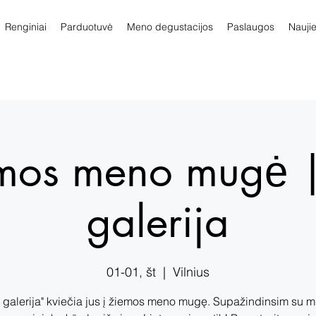
Renginiai
Parduotuvė
Meno degustacijos
Paslaugos
Nauji
mos meno mugė 
galerija
01-01, št
  |  
Vilnius
 galerija" kviečia jus į žiemos meno mugę. Supažindinsim su 