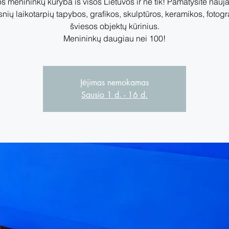
os menininkų kūryba iš visos Lietuvos ir ne tik! Pamatysite nauja
nių laikotarpių tapybos, grafikos, skulptūros, keramikos, fotogra
šviesos objektų kūrinius.
Menininkų daugiau nei 100!
Įėjimas nemokamas
Sausio 1 d. - 16 d.