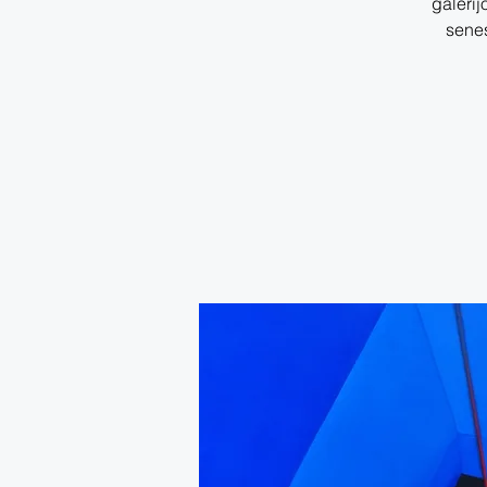
galerij
senes