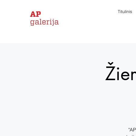
Titulinis
Žie
"AP