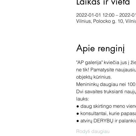
Laikas ir vieta
2022-01-01 12:00 – 2022-0
Vilnius, Polocko g. 10, Viln
Apie renginį
"AP galerija" kviečia jus į
ne tik! Pamatysite naujausiu
objektų kūrinius.
Menininkų daugiau nei 100
Dvi savaites truksianti nau
lauks:
● daug skirtingo meno vien
● konsultantai, kurie papasa
● atvirų DERYBŲ ir palankių
Rodyti daugiau