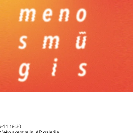
6-14 19:30
 Meko skersvėjis, AP galerija