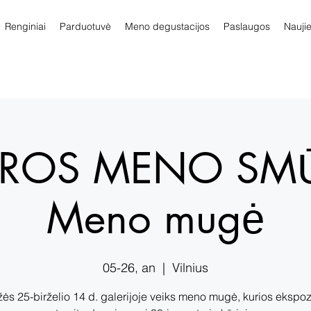
Renginiai
Parduotuvė
Meno degustacijos
Paslaugos
Nauji
ROS MENO SMŪ
Meno mugė
05-26, an
  |  
Vilnius
s 25-birželio 14 d. galerijoje veiks meno mugė, kurios ekspoz