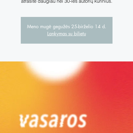
atrasite daugiau nei 30-ies autorių kūrinius.
Meno mugė gegužės 25-birželio 14 d.
Lankymas su bilietu