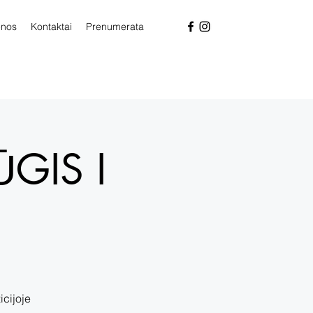
enos
Kontaktai
Prenumerata
GIS I
icijoje