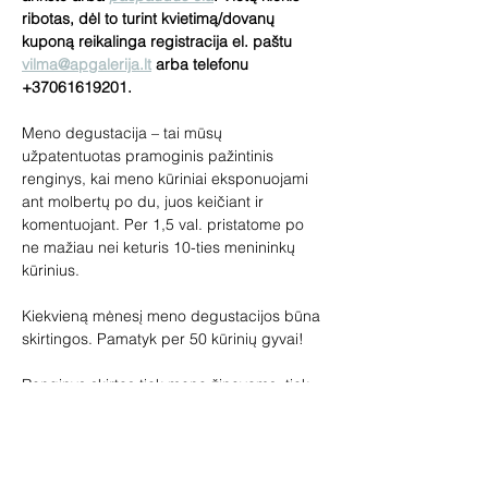
ribotas, dėl to turint kvietimą/dovanų 
kuponą reikalinga registracija el. paštu 
vilma@apgalerija.lt
 arba telefonu 
+37061619201.
Meno degustacija – tai mūsų 
užpatentuotas pramoginis pažintinis 
renginys, kai meno kūriniai eksponuojami 
ant molbertų po du, juos keičiant ir 
komentuojant. Per 1,5 val. pristatome po 
ne mažiau nei keturis 10-ties menininkų 
kūrinius.
Kiekvieną mėnesį meno degustacijos būna 
skirtingos. Pamatyk per 50 kūrinių gyvai!
Renginys skirtas tiek meno žinovams, tiek 
pradedantiems domėtis menu. 
Pageidaujantys galės įsigyti paveikslų, 
skulptūrų, žymių dailininkų miniatiūrų. Jūsų 
laukia loterija ir meno prizai, vaišinsime 