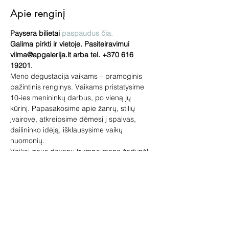
Apie renginį
Paysera bilietai 
paspaudus čia. 
Galima pirkti ir vietoje. Pasiteiravimui 
vilma@apgalerija.lt arba tel. +370 616 
19201.
Meno degustacija vaikams – pramoginis 
pažintinis renginys. Vaikams pristatysime 
10-ies menininkų darbus, po vieną jų 
kūrinį. Papasakosime apie žanrų, stilių 
įvairovę, atkreipsime dėmesį į spalvas, 
dailininko idėją, išklausysime vaikų 
nuomonių.
Vaikai gaus dovanų trumpą meno žodynėlį.
Meno degustacija vaikams dažnai tampa 
pirma pažintimi su profesionaliu menu. Į 
meno degustacijas ateina 5-12 metų 
vaikai, tačiau priimam visus norinčius! 
Įspūdžių pasisemia visi.
Lauksime tėvelių su vaikais, senelių su 
anūkais. Meno degustacijoje vaikai gali 