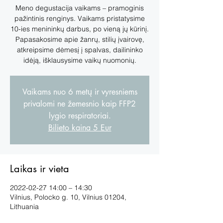
Meno degustacija vaikams – pramoginis
pažintinis renginys. Vaikams pristatysime
10-ies menininkų darbus, po vieną jų kūrinį.
Papasakosime apie žanrų, stilių įvairovę,
atkreipsime dėmesį į spalvas, dailininko
idėją, išklausysime vaikų nuomonių.
Vaikams nuo 6 metų ir vyresniems
privalomi ne žemesnio kaip FFP2
lygio respiratoriai.
Bilieto kaina 5 Eur
Laikas ir vieta
2022-02-27 14:00 – 14:30
Vilnius, Polocko g. 10, Vilnius 01204,
Lithuania