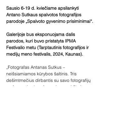
Sausio 6-19 d. kviečiame apsilankyti 
Antano Sutkaus spalvotos fotografijos 
parodoje „Spalvoto gyvenimo prisiminimai“.
Galerijoje bus eksponuojama dalis 
parodos, kuri buvo pristatyta IPMA 
Festivalio metu (Tarptautinis fotografijos ir 
medijų meno festivalis, 2024, Kaunas).
„Fotografas Antanas Sutkus – 
neišsiamiamos kūrybos šaltinis. Tris 
dešimtmečius dirbantis su savo fotografijų 
archyvu, vis atranda naujų, pamirštų ir 
nematytų kadrų. Ši paroda – galimybė 
pamatyti dar nepažintus A. Sutkaus 
veidus: pirmą kartą eksponuojama didžiulė 
spalvotos fotografijos serija tarsi 
nuspalvina mūsų juodai baltus praeities 
prisiminimus, spalva jungia ir riša dabartį 
su praeitimi.“