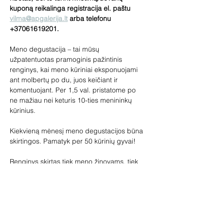
kuponą reikalinga registracija el. paštu 
vilma@apgalerija.lt
 arba telefonu 
+37061619201.
Meno degustacija – tai mūsų 
užpatentuotas pramoginis pažintinis 
renginys, kai meno kūriniai eksponuojami 
ant molbertų po du, juos keičiant ir 
komentuojant. Per 1,5 val. pristatome po 
ne mažiau nei keturis 10-ties menininkų 
kūrinius.
Kiekvieną mėnesį meno degustacijos būna 
skirtingos. Pamatyk per 50 kūrinių gyvai!
Renginys skirtas tiek meno žinovams, tiek 
pradedantiems domėtis menu. 
Pageidaujantys galės įsigyti paveikslų, 
skulptūrų, žymių dailininkų miniatiūrų. Jūsų 
laukia loterija ir meno prizai, vaišinsime 
vynu.