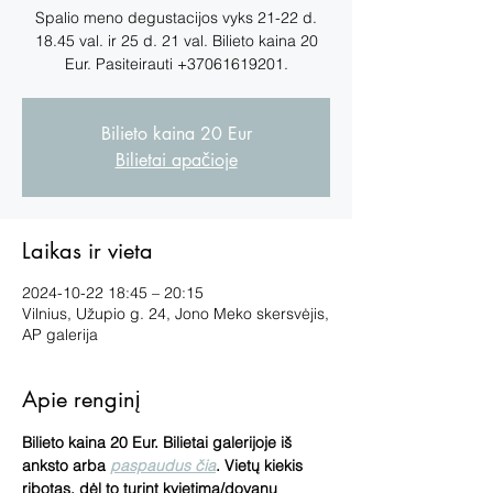
Spalio meno degustacijos vyks 21-22 d.
18.45 val. ir 25 d. 21 val. Bilieto kaina 20
Eur. Pasiteirauti +37061619201.
Bilieto kaina 20 Eur
Bilietai apačioje
Laikas ir vieta
2024-10-22 18:45 – 20:15
Vilnius, Užupio g. 24, Jono Meko skersvėjis,
AP galerija
Apie renginį
Bilieto kaina 20 Eur. Bilietai galerijoje iš 
anksto arba 
paspaudus čia
. Vietų kiekis 
ribotas, dėl to turint kvietimą/dovanų 