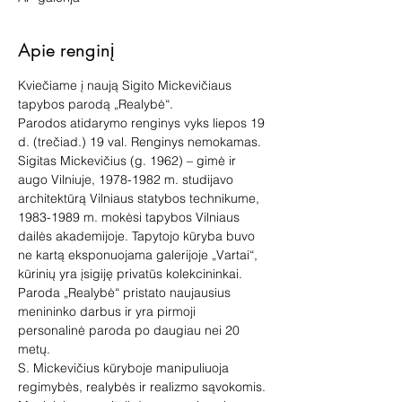
Apie renginį
Kviečiame į naują Sigito Mickevičiaus 
tapybos parodą „Realybė“.
Parodos atidarymo renginys vyks liepos 19 
d. (trečiad.) 19 val. Renginys nemokamas.
Sigitas Mickevičius (g. 1962) – gimė ir 
augo Vilniuje, 1978-1982 m. studijavo 
architektūrą Vilniaus statybos technikume, 
1983-1989 m. mokėsi tapybos Vilniaus 
dailės akademijoje. Tapytojo kūryba buvo 
ne kartą eksponuojama galerijoje „Vartai“, 
kūrinių yra įsigiję privatūs kolekcininkai. 
Paroda „Realybė“ pristato naujausius 
menininko darbus ir yra pirmoji 
personalinė paroda po daugiau nei 20 
metų.
S. Mickevičius kūryboje manipuliuoja 
regimybės, realybės ir realizmo sąvokomis. 