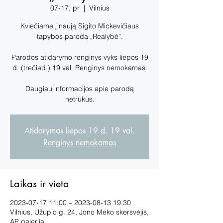
07-17, pr
  |  
Vilnius
Kviečiame į naują Sigito Mickevičiaus
tapybos parodą „Realybė“.
Parodos atidarymo renginys vyks liepos 19
d. (trečiad.) 19 val. Renginys nemokamas.
Daugiau informacijos apie parodą
netrukus.
Atidarymas liepos 19 d. 19 val.
Renginys nemokamas
Laikas ir vieta
2023-07-17 11:00 – 2023-08-13 19:30
Vilnius, Užupio g. 24, Jono Meko skersvėjis,
AP galerija