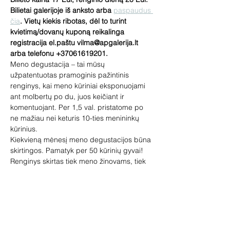
Bilietai galerijoje iš anksto arba 
paspaudus 
čia
. Vietų kiekis ribotas, dėl to turint 
kvietimą/dovanų kuponą reikalinga 
registracija el.paštu vilma@apgalerija.lt 
arba telefonu +37061619201.
Meno degustacija – tai mūsų 
užpatentuotas pramoginis pažintinis 
renginys, kai meno kūriniai eksponuojami 
ant molbertų po du, juos keičiant ir 
komentuojant. Per 1,5 val. pristatome po 
ne mažiau nei keturis 10-ties menininkų 
kūrinius.
Kiekvieną mėnesį meno degustacijos būna 
skirtingos. Pamatyk per 50 kūrinių gyvai!
Renginys skirtas tiek meno žinovams, tiek 
pradedantiems domėtis menu. 
Pageidaujantys galės įsigyti paveikslų, 
skulptūrų, žymių dailininkų miniatiūrų. Jūsų 
laukia loterija ir meno prizai, vaišinsime 
vynu.
Vedėja – galerininkė Vilma Jankienė. 