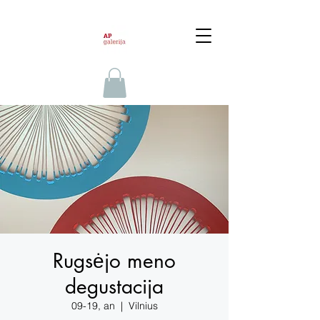
Rugsėjo meno
degustacija
09-19, an
  |  
Vilnius