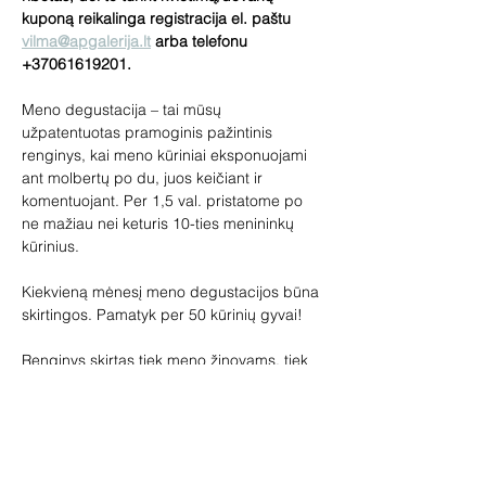
kuponą reikalinga registracija el. paštu 
vilma@apgalerija.lt
 arba telefonu 
+37061619201.
Meno degustacija – tai mūsų 
užpatentuotas pramoginis pažintinis 
renginys, kai meno kūriniai eksponuojami 
ant molbertų po du, juos keičiant ir 
komentuojant. Per 1,5 val. pristatome po 
ne mažiau nei keturis 10-ties menininkų 
kūrinius.
Kiekvieną mėnesį meno degustacijos būna 
skirtingos. Pamatyk per 50 kūrinių gyvai!
Renginys skirtas tiek meno žinovams, tiek 
pradedantiems domėtis menu. 
Pageidaujantys galės įsigyti paveikslų, 
skulptūrų, žymių dailininkų miniatiūrų. Jūsų 
laukia loterija ir meno prizai, vaišinsime 
vynu.