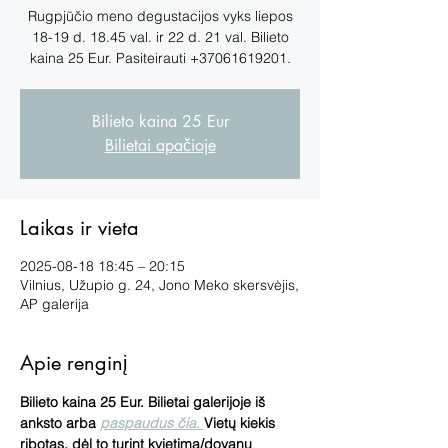
Rugpjūčio meno degustacijos vyks liepos
18-19 d. 18.45 val. ir 22 d. 21 val. Bilieto
kaina 25 Eur. Pasiteirauti +37061619201.
Bilieto kaina 25 Eur
Bilietai apačioje
Laikas ir vieta
2025-08-18 18:45 – 20:15
Vilnius, Užupio g. 24, Jono Meko skersvėjis,
AP galerija
Apie renginį
Bilieto kaina 25 Eur. Bilietai galerijoje iš 
anksto arba 
paspaudus čia.
Vietų kiekis 
ribotas, dėl to turint kvietimą/dovanų 