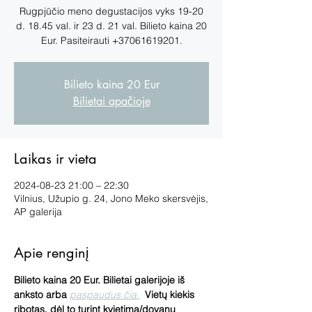
Rugpjūčio meno degustacijos vyks 19-20
d. 18.45 val. ir 23 d. 21 val. Bilieto kaina 20
Eur. Pasiteirauti +37061619201.
Bilieto kaina 20 Eur
Bilietai apačioje
Laikas ir vieta
2024-08-23 21:00 – 22:30
Vilnius, Užupio g. 24, Jono Meko skersvėjis,
AP galerija
Apie renginį
Bilieto kaina 20 Eur. Bilietai galerijoje iš 
anksto arba 
paspaudus čia.
  Vietų kiekis 
ribotas, dėl to turint kvietimą/dovanų 