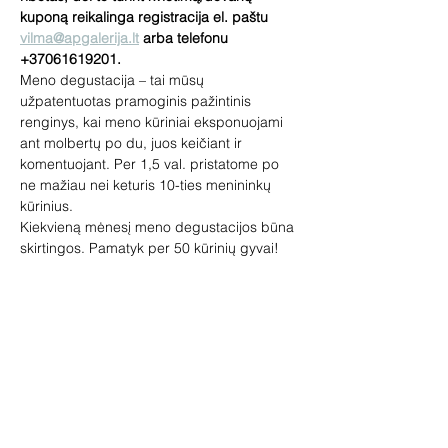
kuponą reikalinga registracija el. paštu 
vilma@apgalerija.lt
 arba telefonu 
+37061619201.
Meno degustacija – tai mūsų 
užpatentuotas pramoginis pažintinis 
renginys, kai meno kūriniai eksponuojami 
ant molbertų po du, juos keičiant ir 
komentuojant. Per 1,5 val. pristatome po 
ne mažiau nei keturis 10-ties menininkų 
kūrinius.
Kiekvieną mėnesį meno degustacijos būna 
skirtingos. Pamatyk per 50 kūrinių gyvai!
Renginys skirtas tiek meno žinovams, tiek 
pradedantiems domėtis menu. 
Pageidaujantys galės įsigyti paveikslų, 
skulptūrų, žymių dailininkų miniatiūrų. Jūsų 
laukia loterija ir meno prizai, vaišinsime 
vynu.
Vedėja – galerininkė Vilma Jankienė. 
Trukmė 1.5 val.
Rodyti daugiau