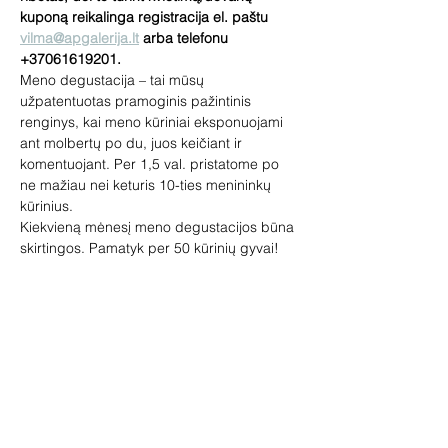
kuponą reikalinga registracija el. paštu 
vilma@apgalerija.lt
 arba telefonu 
+37061619201.
Meno degustacija – tai mūsų 
užpatentuotas pramoginis pažintinis 
renginys, kai meno kūriniai eksponuojami 
ant molbertų po du, juos keičiant ir 
komentuojant. Per 1,5 val. pristatome po 
ne mažiau nei keturis 10-ties menininkų 
kūrinius.
Kiekvieną mėnesį meno degustacijos būna 
skirtingos. Pamatyk per 50 kūrinių gyvai!
Renginys skirtas tiek meno žinovams, tiek 
pradedantiems domėtis menu. 
Pageidaujantys galės įsigyti paveikslų, 
skulptūrų, žymių dailininkų miniatiūrų. Jūsų 
laukia loterija ir meno prizai, vaišinsime 
vynu.
Vedėja – galerininkė Vilma Jankienė. 
Trukmė 1.5 val.
Rodyti daugiau