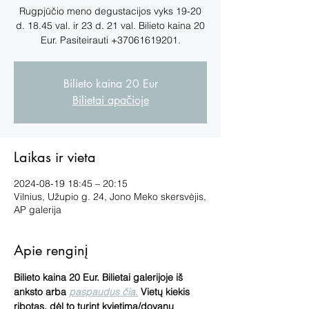
Rugpjūčio meno degustacijos vyks 19-20
d. 18.45 val. ir 23 d. 21 val. Bilieto kaina 20
Eur. Pasiteirauti +37061619201.
Bilieto kaina 20 Eur
Bilietai apačioje
Laikas ir vieta
2024-08-19 18:45 – 20:15
Vilnius, Užupio g. 24, Jono Meko skersvėjis,
AP galerija
Apie renginį
Bilieto kaina 20 Eur. Bilietai galerijoje iš 
anksto arba 
paspaudus čia.
 Vietų kiekis 
ribotas, dėl to turint kvietimą/dovanų 