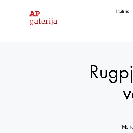
Titulinis
Rugpj
v
Meno 