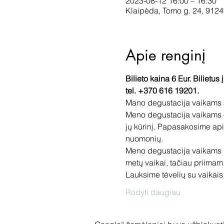
2023-08-12 16:00 – 16:30
Klaipėda, Tomo g. 24, 9124
Apie renginį
Bilieto kaina 6 Eur. Bilietus 
tel. +370 616 19201.
Mano degustacija vaikams a
Meno degustacija vaikams –
jų kūrinį. Papasakosime apie
nuomonių.
Meno degustacija vaikams d
metų vaikai, tačiau priimam
Lauksime tėvelių su vaikais
Rodyti daugiau