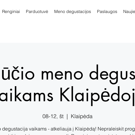
Renginiai
Parduotuvė
Meno degustacijos
Paslaugos
Nauji
ūčio meno degus
aikams Klaipėdo
08-12, št
  |  
Klaipėda
degustacija vaikams - atkeliauja į Klaipėdą! Nepraleiskit pro