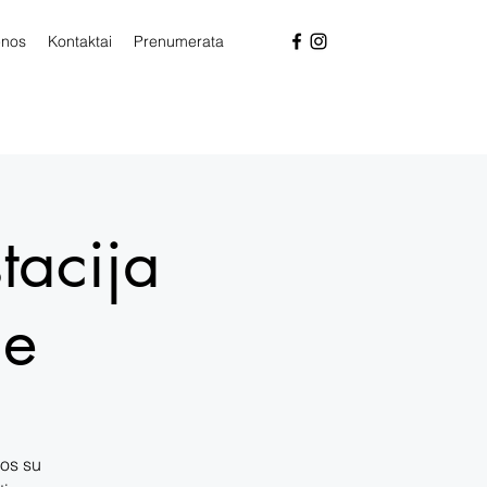
enos
Kontaktai
Prenumerata
tacija
je
gos su