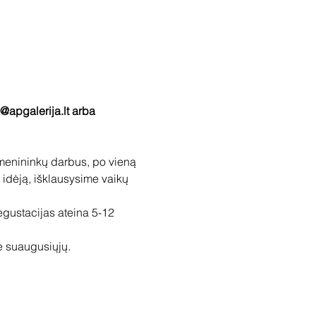
a@apgalerija.lt arba 
menininkų darbus, po vieną 
 idėją, išklausysime vaikų 
gustacijas ateina 5-12 
be suaugusiųjų.