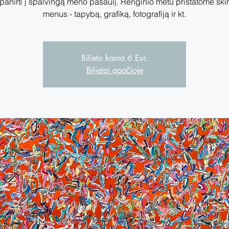
panirti į spalvingą meno pasaulį. Renginio metu pristatome ski
menus - tapybą, grafiką, fotografiją ir kt.
Bilieto kaina 6 Eur.
Bilietai apačioje