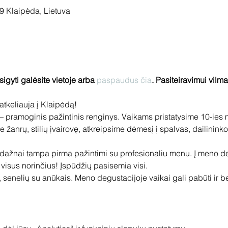
9 Klaipėda, Lietuva
įsigyti galėsite vietoje arba 
paspaudus čia
. Pasiteiravimui vilm
tkeliauja į Klaipėdą!
 pramoginis pažintinis renginys. Vaikams pristatysime 10-ies 
 žanrų, stilių įvairovę, atkreipsime dėmesį į spalvas, dailininko
ažnai tampa pirma pažintimi su profesionaliu menu. Į meno de
 visus norinčius! Įspūdžių pasisemia visi.
, senelių su anūkais. Meno degustacijoje vaikai gali pabūti ir 